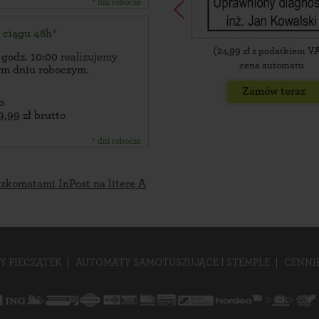
* dni robocze
w ciągu 48h*
(
24,99
zł z podatkiem V
 godz. 10:00
realizujemy
cena automatu
zym dniu roboczym
.
Zamów teraz
o
9,99 zł brutto
* dni robocze
czkomatami InPost na literę A
Y PIECZĄTEK
AUTOMATY SAMOTUSZUJĄCE I STEMPLE
CENNI