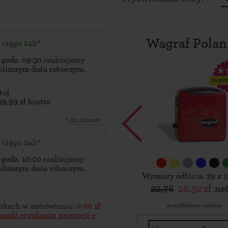
Wagraf Polan
w ciągu 24h*
 godz. 09:30
realizujemy
bliższym dniu roboczym
.
supe
to}
29,99 zł brutto
* dni robocze
w ciągu 24h*
 godz. 10:00
realizujemy
bliższym dniu roboczym
.
Wymiary odbicia: 39 x 
22,76
20,32 zł
ne
przykładowy szablon
zątkach w zamówieniu:
0.00 zł
rawdź regulamin promocji »