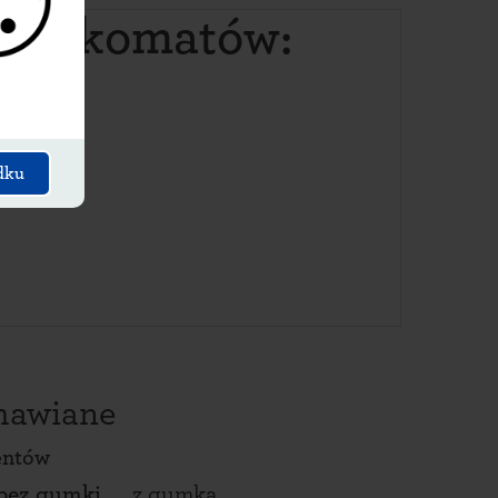
paczkomatów:
dku
amawiane
entów
bez gumki
z gumką