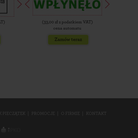
AT)
(
33,00
zł z podatkiem VAT)
(
35,
cena automatu
Zamów teraz
K PIECZĄTEK
PROMOCJE
O FIRMIE
KONTAKT