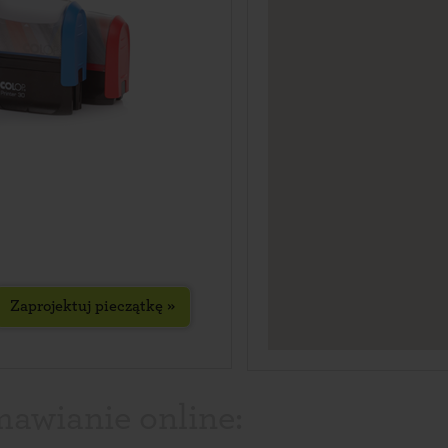
Zaprojektuj pieczątkę »
awianie online: