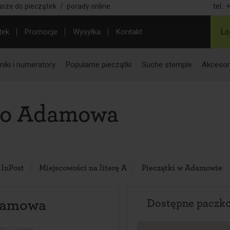
usze do pieczątek
/
porady online
tel.:
+
tek
Promocje
Wysyłka
Kontakt
Lo
iki i numeratory
Popularne pieczątki
Suche stemple
Akcesor
do Adamowa
 InPost
Miejscowości na literę A
Pieczątki w Adamowie
damowa
Dostępne paczk