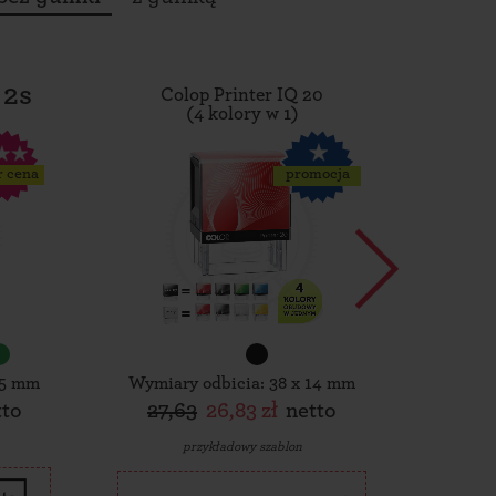
 2s
Colop Printer IQ 20
Tro
(4 kolory w 1)
r cena
promocja
15 mm
Wymiary odbicia: 38 x 14 mm
Wymiar
tto
27,63
26,83 zł
netto
30,
przykładowy szablon