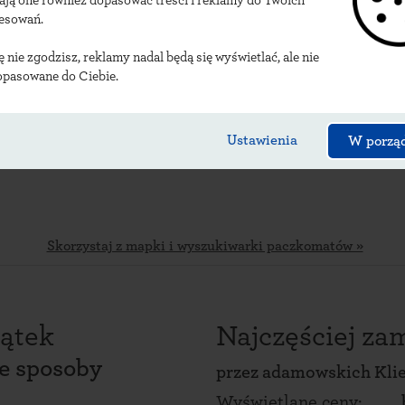
ają one również dopasować treści i reklamy do Twoich
alizacje adamowskich 
resowań.
ię nie zgodzisz, reklamy nadal będą się wyświetlać, ale nie
opasowane do Ciebie.
Ustawienia
W porzą
Skorzystaj z mapki i wyszukiwarki paczkomatów »
ątek
Najczęściej z
ce sposoby
przez
adamowskich Kli
Wyświetlane ceny: