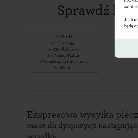
Pozwal
Sprawdź lok
zainte
Jeśli s
będą d
ADV01M
ul. Górna 94
,
27-230
Adamów
,
24/7 sklep Kubuś
Płatność apką InPost oraz
PayByLink
Ekspresowa wysyłka piecz
masz do dyspozycji następują
wysyłki: