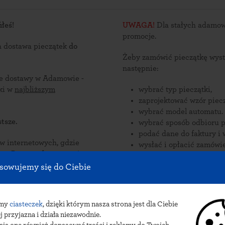
łeś!
UWAGA!
Dla stałych adamow
promocje.
a dostawa pieczątek
do
Żeby zamówić pieczątkę wyst
następnie:
sce dostawy w Adamowie -
ątki w
najbliższym
wybrać typ pieczątki,
zaprojektować wzór piecz
wybrać model automatu.
tsze.
wybrać sposób odbioru p
podać dane do faktury i 
nternetowych, gdzie
wysłać i opłacić zamówie
zorów
onywane
Zamów pieczątki online i od
sowujemy się do Ciebie
w Adamowie.
dostawy pieczątek do Adamowa:
paczkomat INPOST.
amy
ciasteczek
, dzięki którym nasza strona jest dla Ciebie
j przyjazna i działa niezawodnie.