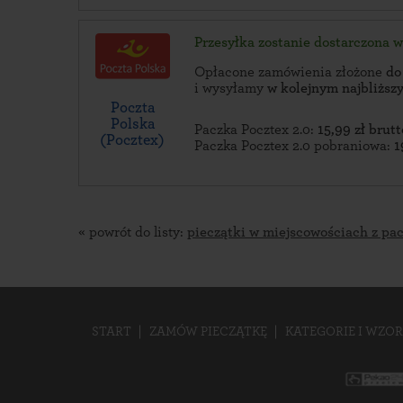
Przesyłka zostanie dostarczona 
Opłacone zamówienia złożone
do
i wysyłamy
w kolejnym najbliżs
Poczta
Polska
Paczka Pocztex 2.0:
15,99 zł brutt
(Pocztex)
Paczka Pocztex 2.0 pobraniowa:
1
« powrót do listy:
pieczątki w miejscowościach z pa
START
ZAMÓW PIECZĄTKĘ
KATEGORIE I WZOR