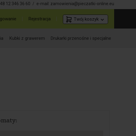
48 12 346 36 60
/
e-mail:
zamowienia@pieczatki-online.eu
gowanie
Rejestracja
Twój koszyk
ia
Kubki z grawerem
Drukarki przenośne i specjalne
omaty: