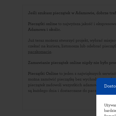
Jeśli szukasz pieczątek w Adamowie, dobrze trafi
Pieczątki online
to najwyższa jakość i ekspresow
Adamowa i okolic
.
Już teraz możesz stworzyć projekt, wybrać miej
czekać na kuriera, listonosza lub odebrać piecz
paczkomacie
.
Zamawianie pieczątek online nigdy nie było pros
Pieczątki Online
to jeden z największych serwisów i
można zamówić pieczątkę bez wychodzenia z domu. Bogata oferta w
pieczątek zadowoli wszystkich adamowskich klientów. Pieczątki wyk
Dosto
są każdego dnia i dostarczane do paczkomatów 
Używ
bardzie