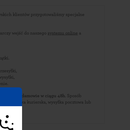
skich klientów przygotowaliśmy specjalne
arczy wejść do naszego
systemu online
a
ątki.
rzesyłki,
wysyłki,
nie.
bierz je w Adamowie w ciągu 48h
. Sposób
 przesyłka kurierska, wysyłka pocztowa lub