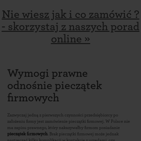
Nie wiesz jak i co zamówić ?
- skorzystaj z naszych porad
online »
Wymogi prawne
odnośnie pieczątek
firmowych
Zazwyczaj jedną z pierwszych czynności przedsiębiorcy po
W
założeniu firmy jest zamówienie pieczątki firmowej. W Polsce nie
p
ma zapisu prawnego, który nakazywałby firmom posiadanie
p
pieczątek firmowych
. Brak pieczątki firmowej może jednak
o
nastręczać kilku komplikacji w kontakcie z urzędami, czy
k