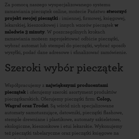
Za pomocą naszego wyspecjalizowanego systemu
zamawiania pieczątek online
, możecie Państwo
stworzyć
projekt swojej pieczątki
:
imiennej
,
firmowej
,
księgowej
,
lekarskiej
,
kieszonkowej
i
innych wzorów pieczątek
w
zaledwie 3 minuty
. W poszczególnych krokach
zamawiania możesz: zaprojektować odbicie pieczątki,
wybrać automat lub stempel do pieczątki, wybrać sposób
wysyłki, podać dane adresowe i sfinalizować zamówienie.
Szeroki wybór pieczątek
Współpracujemy z
największymi producentami
pieczątek
i oferujemy
szeroki asortyment produktów
pieczątkarskich
. Oferujemy pieczątki firm:
Colop,
Wagraf oraz Trodat
. Są wśród nich specjalizowane
automaty samotuszujące
, datowniki, pieczątki flashowe,
stemple drewniane i plastikowe, automaty szkieletowe,
ekologiczne, kieszonkowe i etui lekarskie. Wykonujemy
też
pieczątki tabelaryczne
oraz pieczątki księgowe na