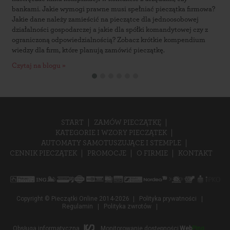
bankami. Jakie wymogi prawne musi spełniać pieczątka firmowa?
p
Jakie dane należy zamieścić na pieczątce dla jednoosobowej
p
działalności gospodarczej a jakie dla spółki komandytowej czy z
z
ograniczoną odpowiedzialnością? Zobacz krótkie kompendium
i
wiedzy dla firm, które planują zamówić pieczątkę.
p
Czytaj na blogu »
C
START
ZAMÓW PIECZĄTKĘ
KATEGORIE I WZORY PIECZĄTEK
AUTOMATY SAMOTUSZUJĄCE I STEMPLE
CENNIK PIECZĄTEK
PROMOCJE
O FIRMIE
KONTAKT
Copyright © Pieczątki Online 2014-2026
Polityka prywatności
Regulamin
Polityka zwrotów
Obsługa informatyczna
Monitorowanie dostępności
Web
Ping