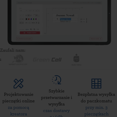
Zaufali nam:
Szybkie
Projektowanie
Bezpłatna wysyłka
przetwarzanie i
pieczątki online
do paczkomatu
wysyłka
za pomocą
przy min. 3
czas dostawy
kreatora
pieczątkach