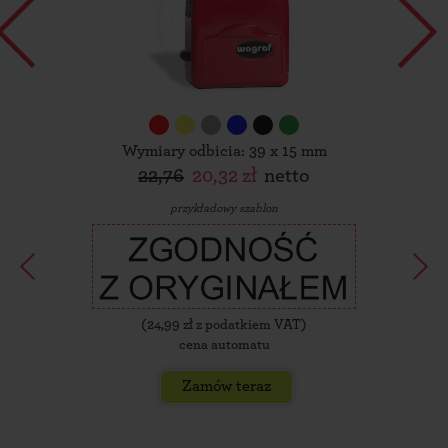
Wymiary odbicia: 39 x 15 mm
22,76
20,32 zł
netto
przykładowy szablon
(
24,99
zł z podatkiem VAT)
cena automatu
Zamów teraz