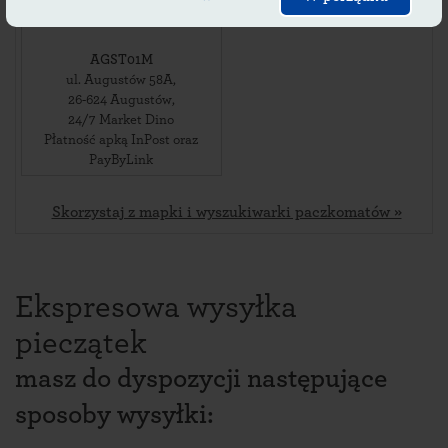
PayByLink
PayByLink
AGST01M
ul. Augustów 58A
,
26-624
Augustów
,
24/7 Market Dino
Płatność apką InPost oraz
PayByLink
Skorzystaj z mapki i wyszukiwarki paczkomatów »
Ekspresowa wysyłka
pieczątek
masz do dyspozycji następujące
sposoby wysyłki: