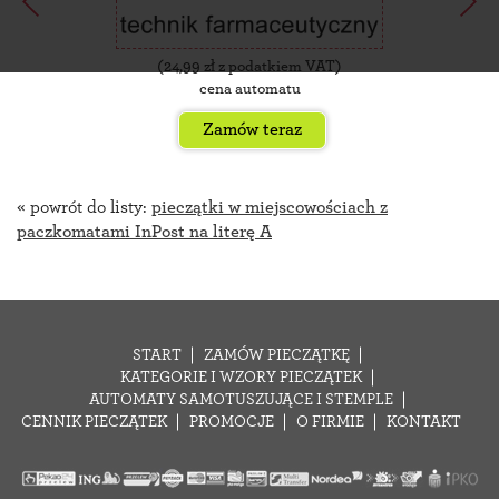
(
24,99
zł z podatkiem VAT)
cena automatu
Zamów teraz
« powrót do listy:
pieczątki w miejscowościach z
paczkomatami InPost na literę A
START
ZAMÓW PIECZĄTKĘ
KATEGORIE I WZORY PIECZĄTEK
AUTOMATY SAMOTUSZUJĄCE I STEMPLE
CENNIK PIECZĄTEK
PROMOCJE
O FIRMIE
KONTAKT