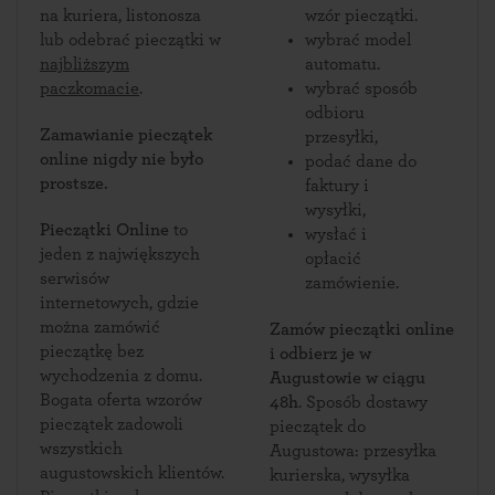
na kuriera, listonosza
wzór pieczątki.
lub odebrać pieczątki w
wybrać model
najbliższym
automatu.
paczkomacie
.
wybrać sposób
odbioru
Zamawianie pieczątek
przesyłki,
online nigdy nie było
podać dane do
prostsze.
faktury i
wysyłki,
Pieczątki Online
to
wysłać i
jeden z największych
opłacić
serwisów
zamówienie.
internetowych, gdzie
można zamówić
Zamów pieczątki online
pieczątkę bez
i odbierz je w
wychodzenia z domu.
Augustowie w ciągu
Bogata oferta wzorów
48h
. Sposób dostawy
pieczątek zadowoli
pieczątek do
wszystkich
Augustowa: przesyłka
augustowskich klientów.
kurierska, wysyłka