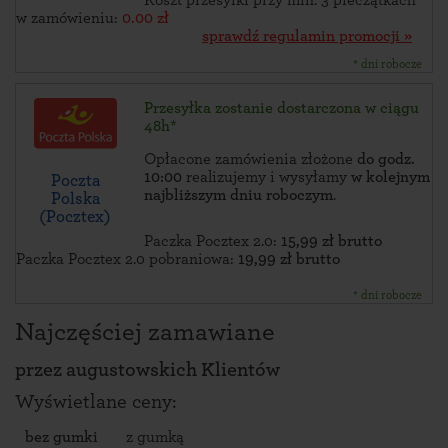
Koszt przesyłki przy min. 3 pieczątkach
w zamówieniu:
0.00 zł
sprawdź regulamin promocji »
* dni robocze
Przesyłka zostanie dostarczona w ciągu
48h*
Opłacone zamówienia złożone
do godz.
10:00
realizujemy i wysyłamy
w kolejnym
Poczta
najbliższym dniu roboczym
.
Polska
(Pocztex)
Paczka Pocztex 2.0:
15,99 zł brutto
Paczka Pocztex 2.0 pobraniowa:
19,99 zł brutto
* dni robocze
Najczęściej zamawiane
przez
augustowskich Klientów
Wyświetlane ceny:
bez gumki
z gumką