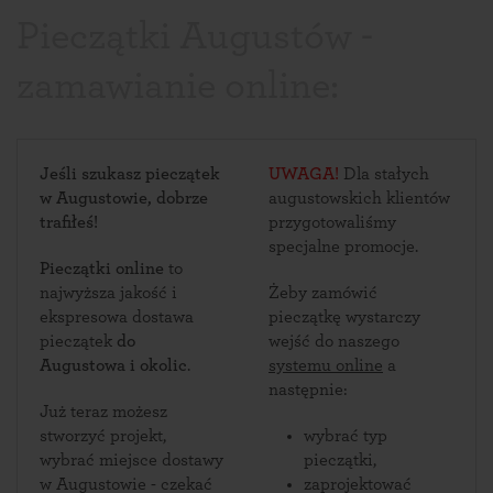
Pieczątki Augustów -
zamawianie online:
Jeśli szukasz pieczątek
UWAGA!
Dla stałych
w Augustowie, dobrze
augustowskich klientów
trafiłeś!
przygotowaliśmy
specjalne promocje.
Pieczątki online
to
najwyższa jakość i
Żeby zamówić
ekspresowa dostawa
pieczątkę wystarczy
pieczątek
do
wejść do naszego
Augustowa i okolic
.
systemu online
a
następnie:
Już teraz możesz
stworzyć projekt,
wybrać typ
wybrać miejsce dostawy
pieczątki,
w Augustowie - czekać
zaprojektować