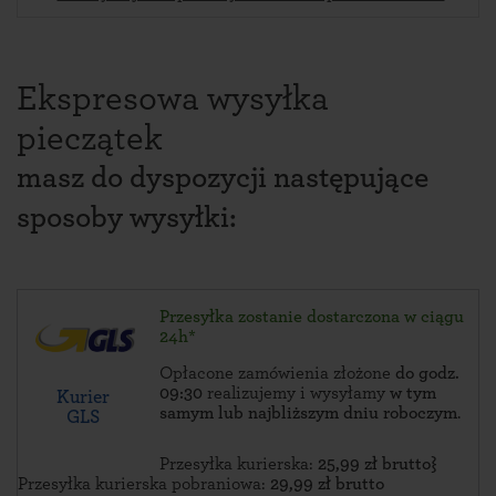
Ekspresowa wysyłka
pieczątek
masz do dyspozycji następujące
sposoby wysyłki:
Przesyłka zostanie dostarczona w ciągu
24h*
Opłacone zamówienia złożone
do godz.
09:30
realizujemy i wysyłamy
w tym
Kurier
samym lub najbliższym dniu roboczym
.
GLS
Przesyłka kurierska:
25,99 zł brutto}
Przesyłka kurierska pobraniowa:
29,99 zł brutto