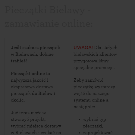
Pieczątki Bielawy -
zamawianie online:
Jeśli szukasz pieczątek
UWAGA!
Dla stałych
w Bielawach, dobrze
bielawskich klientów
trafiłeś!
przygotowaliśmy
specjalne promocje.
Pieczątki online
to
najwyższa jakość i
Żeby zamówić
ekspresowa dostawa
pieczątkę wystarczy
pieczątek
do Bielaw i
wejść do naszego
okolic
.
systemu online
a
następnie:
Już teraz możesz
stworzyć projekt,
wybrać typ
wybrać miejsce dostawy
pieczątki,
w Bielawach - czekać na
zaprojektować