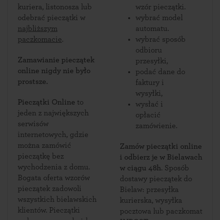
kuriera, listonosza lub
wzór pieczątki.
odebrać pieczątki w
wybrać model
najbliższym
automatu.
paczkomacie
.
wybrać sposób
odbioru
Zamawianie pieczątek
przesyłki,
online nigdy nie było
podać dane do
prostsze.
faktury i
wysyłki,
Pieczątki Online
to
wysłać i
jeden z największych
opłacić
serwisów
zamówienie.
internetowych, gdzie
można zamówić
Zamów pieczątki online
pieczątkę bez
i odbierz je w Bielawach
wychodzenia z domu.
w ciągu 48h
. Sposób
Bogata oferta wzorów
dostawy pieczątek do
pieczątek zadowoli
Bielaw: przesyłka
wszystkich bielawskich
kurierska, wysyłka
klientów. Pieczątki
pocztowa lub paczkomat