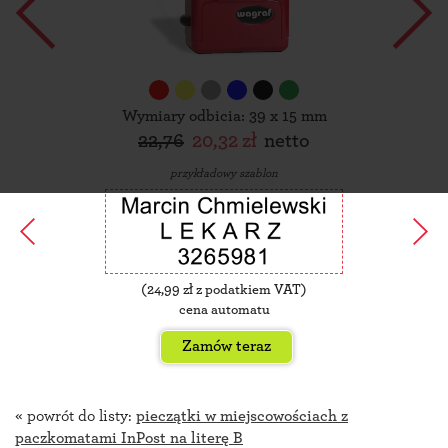
Wymiary odbicia: 39 x 15 mm
22,76
20,32 zł
netto
przykładowy szablon
(
24,99
zł z podatkiem VAT)
cena automatu
Zamów teraz
« powrót do listy:
pieczątki w miejscowościach z
paczkomatami InPost na literę B