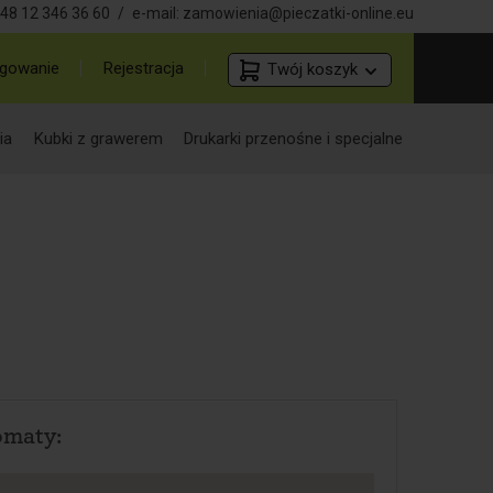
48 12 346 36 60
/
e-mail:
zamowienia@pieczatki-online.eu
gowanie
Rejestracja
Twój koszyk
ia
Kubki z grawerem
Drukarki przenośne i specjalne
omaty: