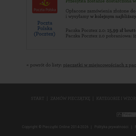
Przesyłka zostanie dostarczona 
Opłacone zamówienia złożone
do
i wysyłamy
w kolejnym najbliżs
Poczta
Polska
Paczka Pocztex 2.0:
15,99 zł brutt
(Pocztex)
Paczka Pocztex 2.0 pobraniowa:
1
« powrót do listy:
pieczątki w miejscowościach z pa
START
ZAMÓW PIECZĄTKĘ
KATEGORIE I WZOR
Copyright © Pieczątki Online 2014-2026
Polityka prywatności