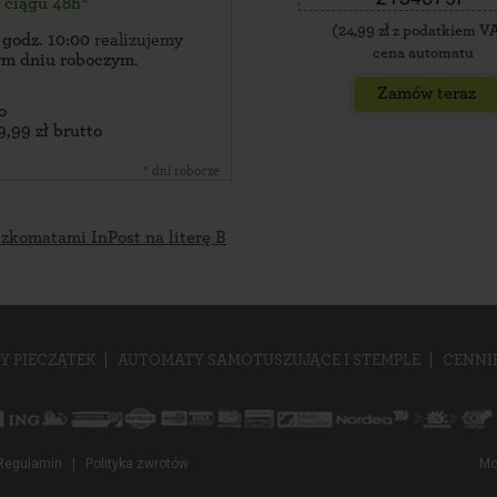
w ciągu 48h*
(
24,99
zł z podatkiem V
 godz. 10:00
realizujemy
cena automatu
zym dniu roboczym
.
Zamów teraz
o
9,99 zł brutto
* dni robocze
czkomatami InPost na literę B
Y PIECZĄTEK
AUTOMATY SAMOTUSZUJĄCE I STEMPLE
CENNI
Regulamin
Polityka zwrotów
Mo