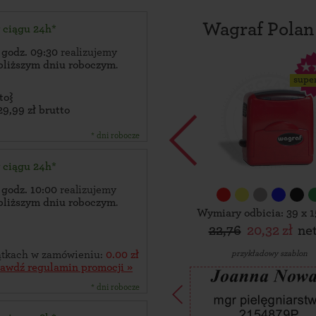
Wagraf Polan
w ciągu 24h*
 godz. 09:30
realizujemy
bliższym dniu roboczym
.
supe
to}
29,99 zł brutto
* dni robocze
w ciągu 24h*
 godz. 10:00
realizujemy
bliższym dniu roboczym
.
Wymiary odbicia: 39 x 
22,76
20,32 zł
ne
przykładowy szablon
zątkach w zamówieniu:
0.00 zł
rawdź regulamin promocji »
* dni robocze