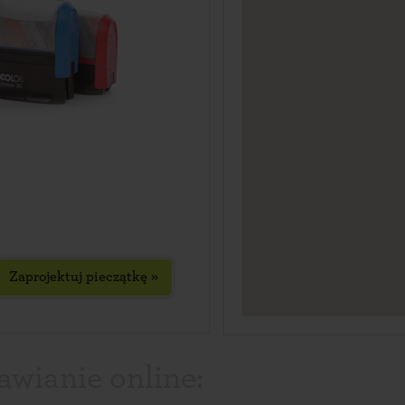
Zaprojektuj pieczątkę »
awianie online: