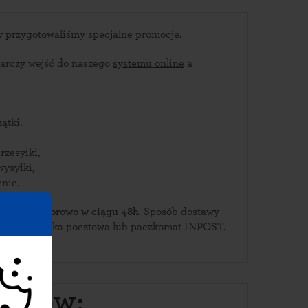
Dla stałych klientów przygotowaliśmy specjalne promocje.
arczy wejść do naszego
systemu online
a
ątki.
rzesyłki,
wysyłki,
nie.
ierz je w Borowo w ciągu 48h
. Sposób dostawy
pieczątek do : przesyłka kurierska, wysyłka pocztowa lub paczkomat INPOST.
matów: