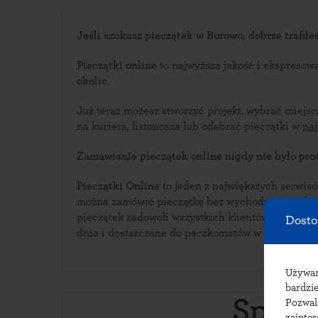
Jeśli szukasz pieczątek w Borowo, dobrze trafiłeś
Pieczątki online
to najwyższa jakość i ekspresow
okolic
.
Już teraz możesz stworzyć projekt, wybrać miejs
na kuriera, listonosza lub odebrać pieczątki w
na
Zamawianie pieczątek online nigdy nie było pros
Pieczątki Online
to jeden z największych serwisów i
można zamówić pieczątkę bez wychodzenia z domu. Bogata oferta w
pieczątek zadowoli wszystkich klientów. Pieczątki wykonywane są każdego
Dosto
dnia i dostarczane do paczkomatów w Borowo.
Używ
bardzie
Spraw
Pozwal
zainte