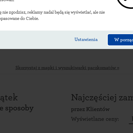
ię nie zgodzisz, reklamy nadal będą się wyświetlać, ale nie
opasowane do Ciebie.
Ustawienia
W porzą
Skorzystaj z mapki i wyszukiwarki paczkomatów »
ątek
Najczęściej z
ce sposoby
przez
Klientów
Wyświetlane ceny: