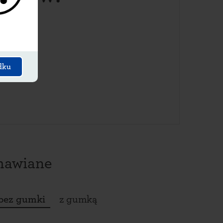
dku
amawiane
bez gumki
z gumką