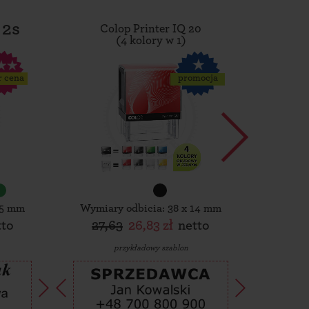
 2s
Colop Printer IQ 20
Tro
(4 kolory w 1)
r cena
promocja
15 mm
Wymiary odbicia: 38 x 14 mm
Wymiar
tto
27,63
26,83 zł
netto
30,
przykładowy szablon