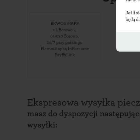
Jeśli s
będą d
BRWO01BAPP
ul. Borowo 7
,
64-020
Borowo
,
24/7 przy parkingu
Płatność apką InPost oraz
PayByLink
Ekspresowa wysyłka piecz
masz do dyspozycji następują
wysyłki: