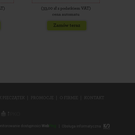
AT)
(
33,00
zł z podatkiem VAT)
(
35,
cena automatu
Zamów teraz
K PIECZĄTEK
PROMOCJE
O FIRMIE
KONTAKT
nitorowanie dostępności
Web
Ping
Obsługa informatyczna