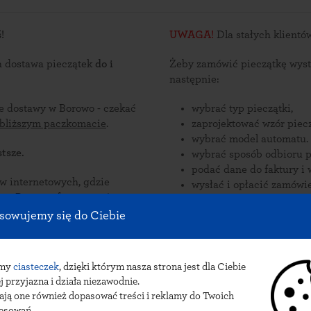
!
UWAGA!
a dostawa pieczątek
do i
Żeby zamówić pieczątkę wyst
następnie:
ce dostawy w Borowo - czekać
wybrać typ pieczątki,
jbliższym paczkomacie
.
zaprojektować wzór piecz
wybrać model automatu.
tsze.
wybrać sposób odbioru p
podać dane do faktury i 
nternetowych, gdzie
wysłać i opłacić zamówie
zorów
Zamów pieczątki online i odb
sowujemy się do Ciebie
amy
ciasteczek
, dzięki którym nasza strona jest dla Ciebie
j przyjazna i działa niezawodnie.
dź lokalizacje paczko
ają one również dopasować treści i reklamy do Twoich
resowań.