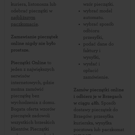
kuriera, listonosza lub
wzór pieczątki.
odebrać pieczątki w
wybrać model
najbliższym
automatu.
paczkomacie
.
wybrać sposób
odbioru
Zamawianie pieczątek
przesyłki,
online nigdy nie było
podać dane do
prostsze.
faktury i
wysyłki,
Pieczątki Online
to
wysłać i
jeden z największych
opłacić
serwisów
zamówienie.
internetowych, gdzie
można zamówić
Zamów pieczątki online
pieczątkę bez
i odbierz je w Brzegach
wychodzenia z domu.
w ciągu 48h
. Sposób
Bogata oferta wzorów
dostawy pieczątek do
pieczątek zadowoli
Brzegów: przesyłka
wszystkich brzeskich
kurierska, wysyłka
klientów. Pieczątki
pocztowa lub paczkomat