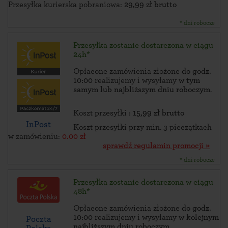
Przesyłka kurierska pobraniowa:
29,99 zł brutto
* dni robocze
Przesyłka zostanie dostarczona w ciągu
24h*
Opłacone zamówienia złożone
do godz.
10:00
realizujemy i wysyłamy
w tym
samym lub najbliższym dniu roboczym
.
Koszt przesyłki :
15,99 zł brutto
InPost
Koszt przesyłki przy min. 3 pieczątkach
w zamówieniu:
0.00 zł
sprawdź regulamin promocji »
* dni robocze
Przesyłka zostanie dostarczona w ciągu
48h*
Opłacone zamówienia złożone
do godz.
10:00
realizujemy i wysyłamy
w kolejnym
Poczta
najbliższym dniu roboczym
.