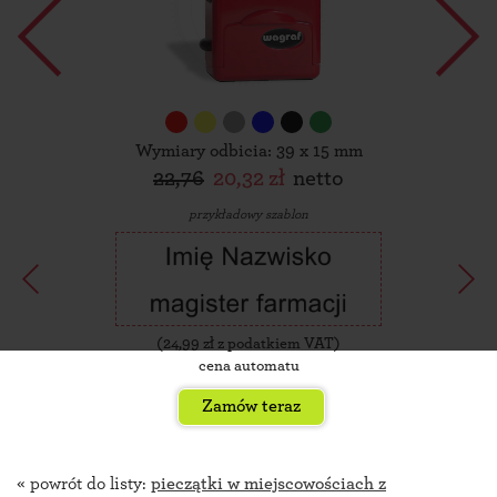
Wymiary odbicia: 39 x 15 mm
22,76
20,32 zł
netto
przykładowy szablon
(
24,99
zł z podatkiem VAT)
cena automatu
Zamów teraz
« powrót do listy:
pieczątki w miejscowościach z