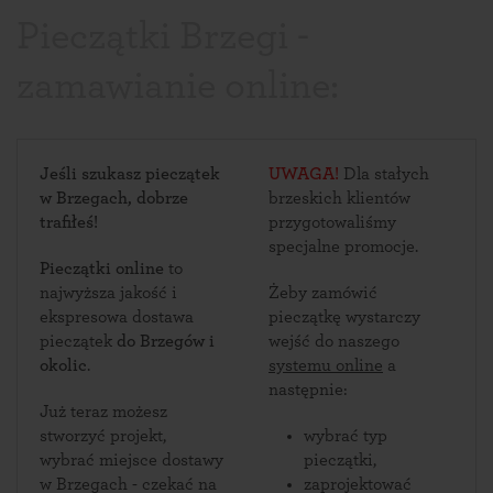
Pieczątki Brzegi -
zamawianie online:
Jeśli szukasz pieczątek
UWAGA!
Dla stałych
w Brzegach, dobrze
brzeskich klientów
trafiłeś!
przygotowaliśmy
specjalne promocje.
Pieczątki online
to
najwyższa jakość i
Żeby zamówić
ekspresowa dostawa
pieczątkę wystarczy
pieczątek
do Brzegów i
wejść do naszego
okolic
.
systemu online
a
następnie:
Już teraz możesz
stworzyć projekt,
wybrać typ
wybrać miejsce dostawy
pieczątki,
w Brzegach - czekać na
zaprojektować