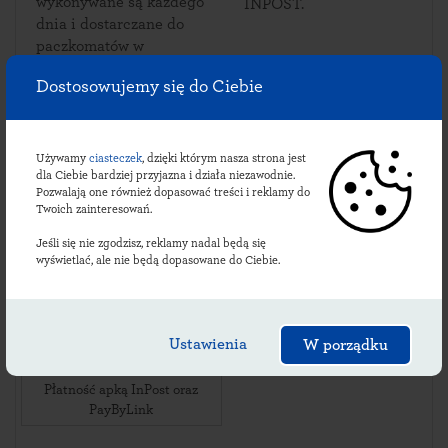
wykonywane są każdego
INPOST.
dnia i dostarczane do
paczkomatów w
Brzegach.
Dostosowujemy się do Ciebie
Używamy
ciasteczek
, dzięki którym nasza strona jest
Sprawdź lokalizacje
dla Ciebie bardziej przyjazna i działa niezawodnie.
Pozwalają one również dopasować treści i reklamy do
brzeskich paczkomatów:
Twoich zainteresowań.
Jeśli się nie zgodzisz, reklamy nadal będą się
wyświetlać, ale nie będą dopasowane do Ciebie.
BEGQ01BAPP
ul. Halna 75
,
34-532
Brzegi
,
Ustawienia
W porządku
24/7 Przy sklepie spożywczym
Gama
Płatność apką InPost oraz
PayByLink