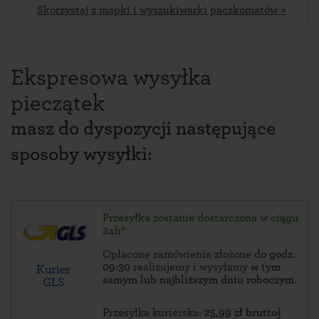
Skorzystaj z mapki i wyszukiwarki paczkomatów »
Ekspresowa wysyłka
pieczątek
masz do dyspozycji następujące
sposoby wysyłki:
Przesyłka zostanie dostarczona w ciągu
24h*
Opłacone zamówienia złożone
do godz.
09:30
realizujemy i wysyłamy
w tym
Kurier
samym lub najbliższym dniu roboczym
.
GLS
Przesyłka kurierska:
25,99 zł brutto}