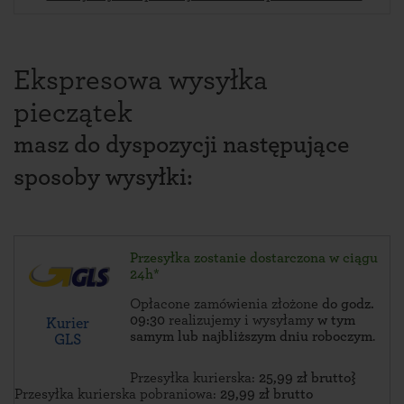
Ekspresowa wysyłka
pieczątek
masz do dyspozycji następujące
sposoby wysyłki:
Przesyłka zostanie dostarczona w ciągu
24h*
Opłacone zamówienia złożone
do godz.
09:30
realizujemy i wysyłamy
w tym
Kurier
samym lub najbliższym dniu roboczym
.
GLS
Przesyłka kurierska:
25,99 zł brutto}
Przesyłka kurierska pobraniowa:
29,99 zł brutto