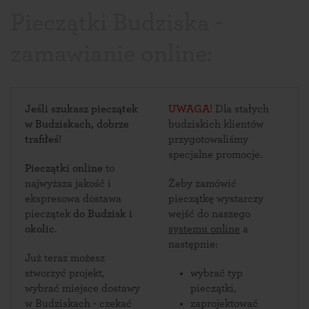
Pieczątki Budziska -
zamawianie online:
Jeśli szukasz pieczątek
UWAGA!
Dla stałych
w Budziskach, dobrze
budziskich klientów
trafiłeś!
przygotowaliśmy
specjalne promocje.
Pieczątki online
to
najwyższa jakość i
Żeby zamówić
ekspresowa dostawa
pieczątkę wystarczy
pieczątek
do Budzisk i
wejść do naszego
okolic
.
systemu online
a
następnie:
Już teraz możesz
stworzyć projekt,
wybrać typ
wybrać miejsce dostawy
pieczątki,
w Budziskach - czekać
zaprojektować