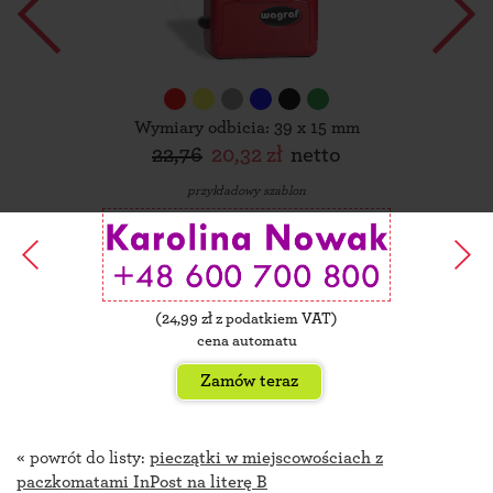
Wymiary odbicia: 39 x 15 mm
22,76
20,32 zł
netto
przykładowy szablon
(
24,99
zł z podatkiem VAT)
cena automatu
Zamów teraz
« powrót do listy:
pieczątki w miejscowościach z
paczkomatami InPost na literę B