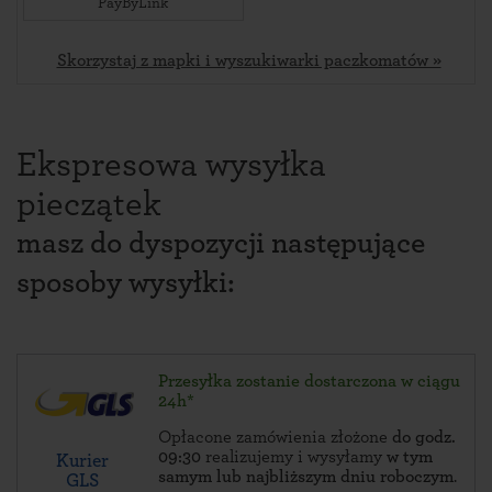
PayByLink
Skorzystaj z mapki i wyszukiwarki paczkomatów »
Ekspresowa wysyłka
pieczątek
masz do dyspozycji następujące
sposoby wysyłki:
Przesyłka zostanie dostarczona w ciągu
24h*
Opłacone zamówienia złożone
do godz.
09:30
realizujemy i wysyłamy
w tym
Kurier
samym lub najbliższym dniu roboczym
.
GLS