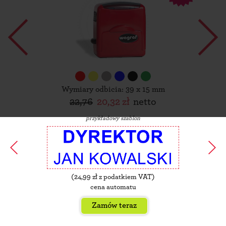
Wymiary odbicia: 39 x 15 mm
22,76
20,32 zł
netto
przykładowy szablon
(
24,99
zł z podatkiem VAT)
cena automatu
Zamów teraz