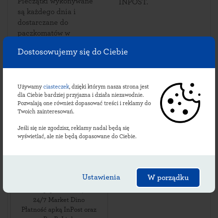
Pieczątki wykonywane
INPOST.
są każdego dnia i
dostarczane do
paczkomatów w
Bukowcu.
Dostosowujemy się do Ciebie
Używamy
ciasteczek
, dzięki którym nasza strona jest
Sprawdź lokalizacje
dla Ciebie bardziej przyjazna i działa niezawodnie.
Pozwalają one również dopasować treści i reklamy do
bukowieckich
Twoich zainteresowań.
paczkomatów:
Jeśli się nie zgodzisz, reklamy nadal będą się
wyświetlać, ale nie będą dopasowane do Ciebie.
BUQ01M
Ustawienia
W porządku
ul. Bukowiec 80B
,
66-313
Bukowiec
,
24/7 Market Dino
Płatność apką InPost oraz