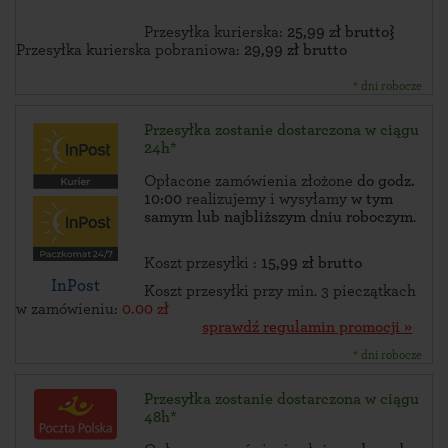
Przesyłka kurierska:
25,99 zł brutto}
Przesyłka kurierska pobraniowa:
29,99 zł brutto
* dni robocze
Przesyłka zostanie dostarczona w ciągu
24h*
Opłacone zamówienia złożone
do godz.
10:00
realizujemy i wysyłamy
w tym
samym lub najbliższym dniu roboczym
.
Koszt przesyłki :
15,99 zł brutto
InPost
Koszt przesyłki przy min. 3 pieczątkach
w zamówieniu:
0.00 zł
sprawdź regulamin promocji »
* dni robocze
Przesyłka zostanie dostarczona w ciągu
48h*