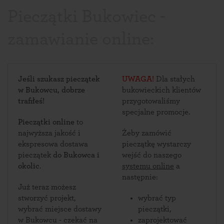
Pieczątki Bukowiec -
zamawianie online:
Jeśli szukasz pieczątek
UWAGA!
Dla stałych
w Bukowcu, dobrze
bukowieckich klientów
trafiłeś!
przygotowaliśmy
specjalne promocje.
Pieczątki online
to
najwyższa jakość i
Żeby zamówić
ekspresowa dostawa
pieczątkę wystarczy
pieczątek
do Bukowca i
wejść do naszego
okolic
.
systemu online
a
następnie:
Już teraz możesz
stworzyć projekt,
wybrać typ
wybrać miejsce dostawy
pieczątki,
w Bukowcu - czekać na
zaprojektować