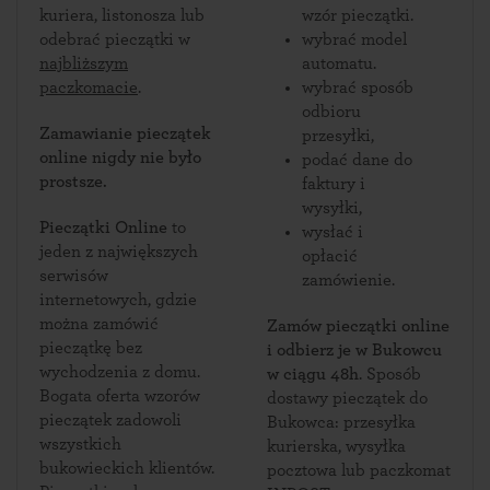
kuriera, listonosza lub
wzór pieczątki.
odebrać pieczątki w
wybrać model
najbliższym
automatu.
paczkomacie
.
wybrać sposób
odbioru
Zamawianie pieczątek
przesyłki,
online nigdy nie było
podać dane do
prostsze.
faktury i
wysyłki,
Pieczątki Online
to
wysłać i
jeden z największych
opłacić
serwisów
zamówienie.
internetowych, gdzie
można zamówić
Zamów pieczątki online
pieczątkę bez
i odbierz je w Bukowcu
wychodzenia z domu.
w ciągu 48h
. Sposób
Bogata oferta wzorów
dostawy pieczątek do
pieczątek zadowoli
Bukowca: przesyłka
wszystkich
kurierska, wysyłka
bukowieckich klientów.
pocztowa lub paczkomat