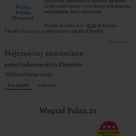
Opłacone zamówienia złożone
do godz.
10:00
realizujemy i wysyłamy
w kolejnym
Poczta
najbliższym dniu roboczym
.
Polska
(Pocztex)
Paczka Pocztex 2.0:
15,99 zł brutto
Paczka Pocztex 2.0 pobraniowa:
19,99 zł brutto
* dni robocze
Najczęściej zamawiane
przez
bukowieckich Klientów
Wyświetlane ceny:
bez gumki
z gumką
Wagraf Polan 2s
super cena