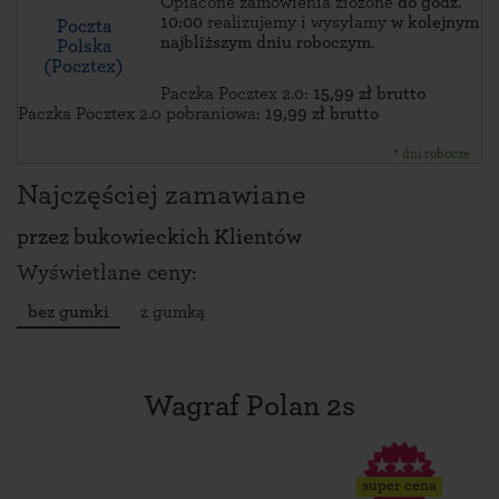
Opłacone zamówienia złożone
do godz.
10:00
realizujemy i wysyłamy
w kolejnym
Poczta
najbliższym dniu roboczym
.
Polska
(Pocztex)
Paczka Pocztex 2.0:
15,99 zł brutto
Paczka Pocztex 2.0 pobraniowa:
19,99 zł brutto
* dni robocze
Najczęściej zamawiane
przez
bukowieckich Klientów
Wyświetlane ceny:
bez gumki
z gumką
Wagraf Polan 2s
super cena