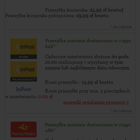
Przesyłka kurierska:
25,99 zł brutto}
Przesyłka kurierska pobraniowa:
29,99 zł brutto
* dni robocze
Przesyłka zostanie dostarczona w ciągu
24h*
Opłacone zamówienia złożone
do godz.
10:00
realizujemy i wysyłamy
w tym
samym lub najbliższym dniu roboczym
.
Koszt przesyłki :
15,99 zł brutto
InPost
Koszt przesyłki przy min. 3 pieczątkach
w zamówieniu:
0.00 zł
sprawdź regulamin promocji »
* dni robocze
Przesyłka zostanie dostarczona w ciągu
48h*