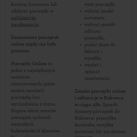
kuriera, listonosza lub
wzór pieczątki.
odebrać pieczątki w
wybrać model
najbliższym
automatu.
paczkomacie
.
wybrać sposób
odbioru
Zamawianie pieczątek
przesyłki,
online nigdy nie było
podać dane do
prostsze.
faktury i
wysyłki,
Pieczątki Online
to
wysłać i
jeden z największych
opłacić
serwisów
zamówienie.
internetowych, gdzie
można zamówić
Zamów pieczątki online
pieczątkę bez
i odbierz je w Bukowcu
wychodzenia z domu.
w ciągu 48h
. Sposób
Bogata oferta wzorów
dostawy pieczątek do
pieczątek zadowoli
Bukowca: przesyłka
wszystkich
kurierska, wysyłka
bukowieckich klientów.
pocztowa lub paczkomat