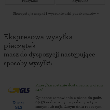
PayByLink
PayByLink
Skorzystaj z mapki i wyszukiwarki paczkomatów »
Ekspresowa wysyłka
pieczątek
masz do dyspozycji następujące
sposoby wysyłki:
Przesyłka zostanie dostarczona w ciągu
24h*
Opłacone zamówienia złożone
do godz.
09:30
realizujemy i wysyłamy
w tym
Kurier
samym lub najbliższym dniu roboczym
.
GLS