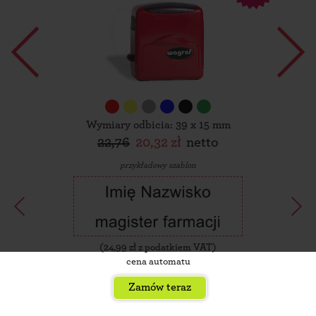
Wymiary odbicia: 39 x 15 mm
22,76
20,32 zł
netto
przykładowy szablon
(
24,99
zł z podatkiem VAT)
cena automatu
Zamów teraz