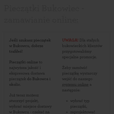
Pieczątki Bukowiec -
zamawianie online:
Jeśli szukasz pieczątek
UWAGA!
Dla stałych
w Bukowcu, dobrze
bukowieckich klientów
trafiłeś!
przygotowaliśmy
specjalne promocje.
Pieczątki online
to
najwyższa jakość i
Żeby zamówić
ekspresowa dostawa
pieczątkę wystarczy
pieczątek
do Bukowca i
wejść do naszego
okolic
.
systemu online
a
następnie:
Już teraz możesz
stworzyć projekt,
wybrać typ
wybrać miejsce dostawy
pieczątki,
w Bukowcu - czekać na
zaprojektować