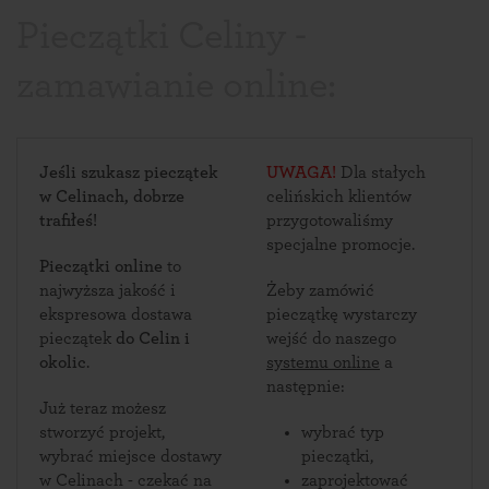
Pieczątki Celiny -
zamawianie online:
Jeśli szukasz pieczątek
UWAGA!
Dla stałych
w Celinach, dobrze
celińskich klientów
trafiłeś!
przygotowaliśmy
specjalne promocje.
Pieczątki online
to
najwyższa jakość i
Żeby zamówić
ekspresowa dostawa
pieczątkę wystarczy
pieczątek
do Celin i
wejść do naszego
okolic
.
systemu online
a
następnie:
Już teraz możesz
stworzyć projekt,
wybrać typ
wybrać miejsce dostawy
pieczątki,
w Celinach - czekać na
zaprojektować