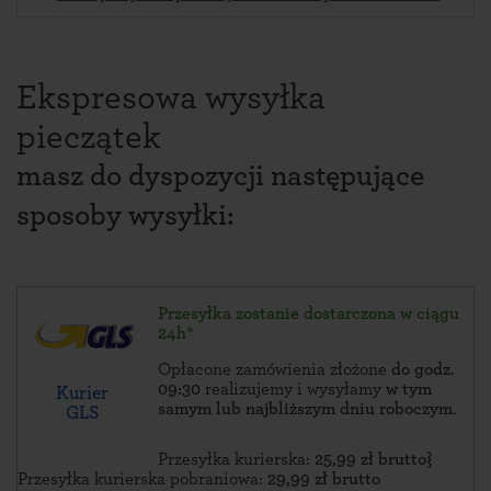
Ekspresowa wysyłka
pieczątek
masz do dyspozycji następujące
sposoby wysyłki:
Przesyłka zostanie dostarczona w ciągu
24h*
Opłacone zamówienia złożone
do godz.
09:30
realizujemy i wysyłamy
w tym
Kurier
samym lub najbliższym dniu roboczym
.
GLS
Przesyłka kurierska:
25,99 zł brutto}
Przesyłka kurierska pobraniowa:
29,99 zł brutto