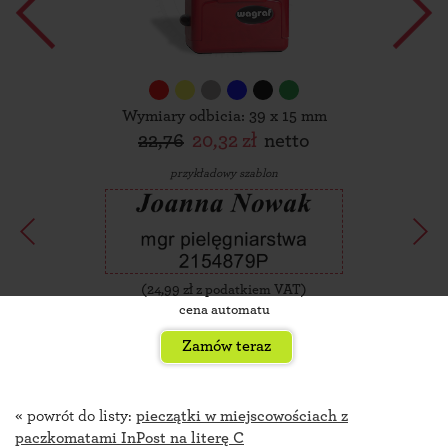
Wymiary odbicia: 39 x 15 mm
22,76
20,32 zł
netto
przykładowy szablon
(
24,99
zł z podatkiem VAT)
cena automatu
Zamów teraz
« powrót do listy:
pieczątki w miejscowościach z
paczkomatami InPost na literę C