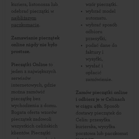
kuriera, listonosza lub
wzór pieczątki.
odebrać pieczątki w
wybrać model
najbliższym
automatu.
paczkomacie
.
wybrać sposób
odbioru
Zamawianie pieczątek
przesyłki,
online nigdy nie było
podać dane do
prostsze.
faktury i
wysyłki,
Pieczątki Online
to
wysłać i
jeden z największych
opłacić
serwisów
zamówienie.
internetowych, gdzie
można zamówić
Zamów pieczątki online
pieczątkę bez
i odbierz je w Celinach
wychodzenia z domu.
w ciągu 48h
. Sposób
Bogata oferta wzorów
dostawy pieczątek do
pieczątek zadowoli
Celin: przesyłka
wszystkich celińskich
kurierska, wysyłka
klientów. Pieczątki
pocztowa lub paczkomat