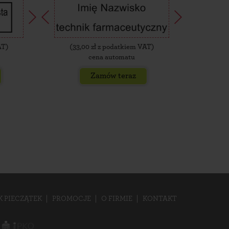
AT)
(
33,00
zł z podatkiem VAT)
(
35,
cena automatu
Zamów teraz
K PIECZĄTEK
PROMOCJE
O FIRMIE
KONTAKT