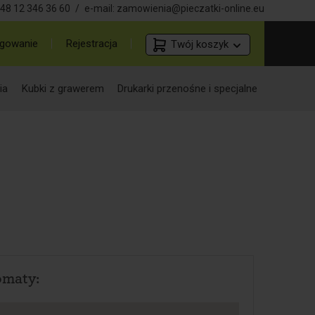
48 12 346 36 60
/
e-mail:
zamowienia@pieczatki-online.eu
gowanie
Rejestracja
Twój koszyk
ia
Kubki z grawerem
Drukarki przenośne i specjalne
omaty: