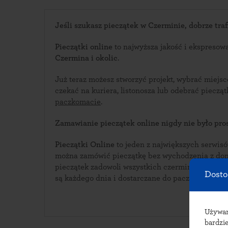
Jeśli szukasz pieczątek w Czerminie, dobrze trafi
Pieczątki online
to najwyższa jakość i ekspresow
Czermina i okolic
.
Już teraz możesz stworzyć projekt, wybrać miejs
czekać na kuriera, listonosza lub odebrać piecz
paczkomacie
.
Zamawianie pieczątek online nigdy nie było pros
Pieczątki Online
to jeden z największych serwisów i
można zamówić pieczątkę bez wychodzenia z domu. Bogata oferta w
pieczątek zadowoli wszystkich czermińskich klientów. Pieczątki wyk
Dosto
są każdego dnia i dostarczane do paczkomatów w
Używ
bardzie