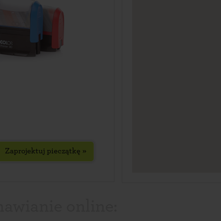
Zaprojektuj pieczątkę »
mawianie online: