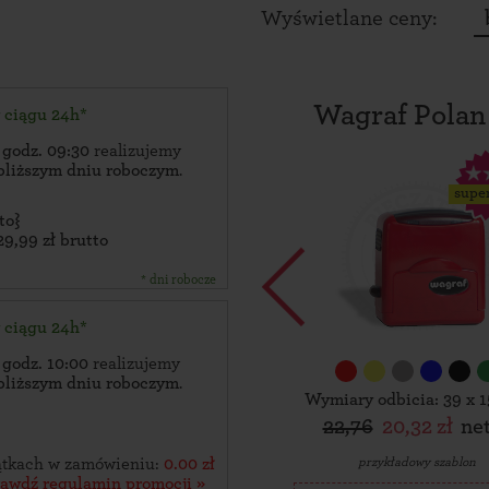
Wyświetlane ceny:
Wagraf Polan
w ciągu 24h*
 godz. 09:30
realizujemy
bliższym dniu roboczym
.
supe
to}
29,99 zł brutto
* dni robocze
w ciągu 24h*
 godz. 10:00
realizujemy
bliższym dniu roboczym
.
Wymiary odbicia: 39 x 
22,76
20,32 zł
ne
przykładowy szablon
zątkach w zamówieniu:
0.00 zł
rawdź regulamin promocji »