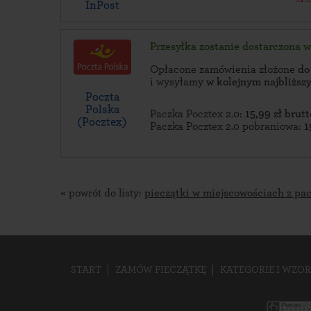
InPost
Przesyłka zostanie dostarczona 
Opłacone zamówienia złożone
do
i wysyłamy
w kolejnym najbliżs
Poczta
Polska
Paczka Pocztex 2.0:
15,99 zł brutt
(Pocztex)
Paczka Pocztex 2.0 pobraniowa:
1
« powrót do listy:
pieczątki w miejscowościach z pa
START
ZAMÓW PIECZĄTKĘ
KATEGORIE I WZOR