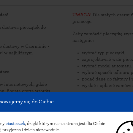
łeś!
UWAGA!
Dla stałych czermiń
promocje.
a dostawa pieczątek
do
Żeby zamówić pieczątkę wyst
następnie:
ce dostawy w Czerminie -
ątki w
najbliższym
wybrać typ pieczątki,
zaprojektować wzór piecz
wybrać model automatu.
tsze.
wybrać sposób odbioru p
podać dane do faktury i 
nternetowych, gdzie
wysłać i opłacić zamówie
zorów
onywane
Zamów pieczątki online i odb
sowujemy się do Ciebie
 Czerminie.
pieczątek do Czermina: przesyłka k
INPOST.
amy
ciasteczek
, dzięki którym nasza strona jest dla Ciebie
j przyjazna i działa niezawodnie.