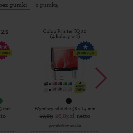
bez gumki
z gumką
 2s
Colop Printer IQ 20
Tro
(4 kolory w 1)
r cena
promocja
15 mm
Wymiary odbicia: 38 x 14 mm
Wymiar
tto
27,63
26,83 zł
netto
30,
przykładowy szablon