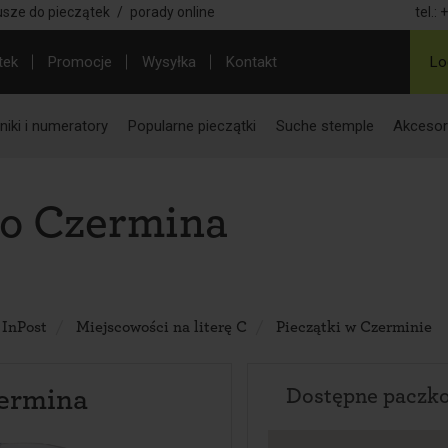
usze do pieczątek
/
porady online
tel.:
+
tek
Promocje
Wysyłka
Kontakt
Lo
iki i numeratory
Popularne pieczątki
Suche stemple
Akcesor
do Czermina
 InPost
Miejscowości na literę C
Pieczątki w Czerminie
ermina
Dostępne paczk