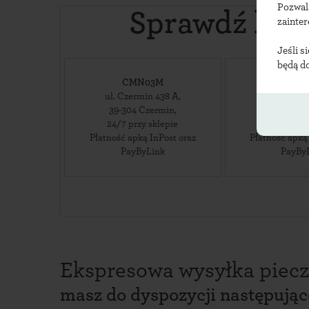
Pozwal
Sprawdź loka
zainte
Jeśli s
będą d
CMN03M
CMN0
ul. Czermin 438 A
,
ul. Czerm
39-304
Czermin
,
39-304
C
24/7 przy sklepie
24/7 Mark
Płatność apką InPost oraz
Płatność apką
PayByLink
PayBy
Ekspresowa wysyłka piecz
masz do dyspozycji następują