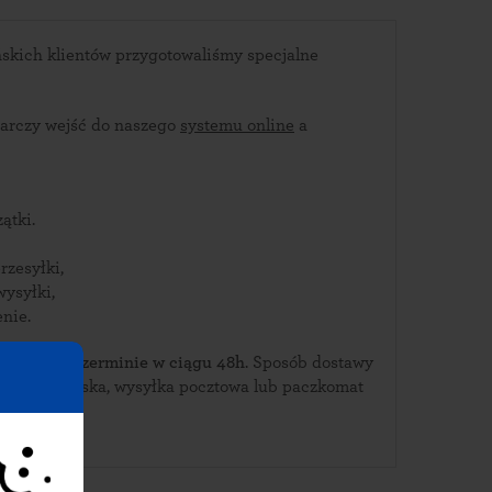
skich klientów przygotowaliśmy specjalne
arczy wejść do naszego
systemu online
a
ątki.
rzesyłki,
wysyłki,
nie.
ierz je w Czerminie w ciągu 48h
. Sposób dostawy
urierska, wysyłka pocztowa lub paczkomat