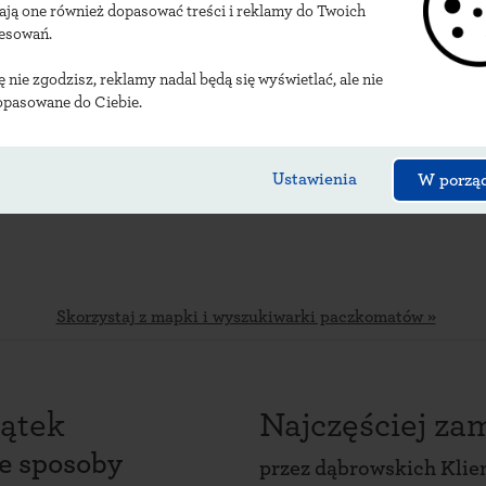
ają one również dopasować treści i reklamy do Twoich
alizacje dąbrowskich 
resowań.
ię nie zgodzisz, reklamy nadal będą się wyświetlać, ale nie
opasowane do Ciebie.
Ustawienia
W porzą
Skorzystaj z mapki i wyszukiwarki paczkomatów »
ątek
Najczęściej z
ce sposoby
przez
dąbrowskich Klie