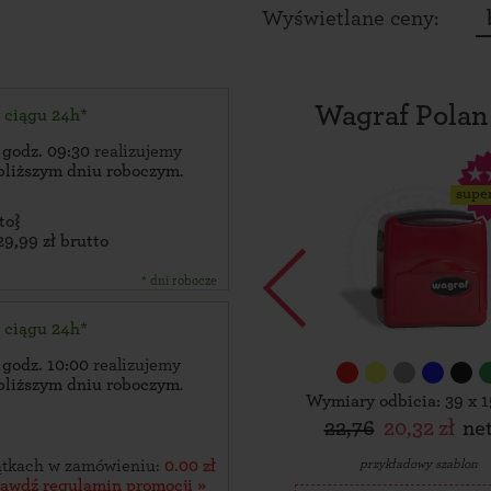
Wyświetlane ceny:
Wagraf Polan
w ciągu 24h*
 godz. 09:30
realizujemy
bliższym dniu roboczym
.
supe
to}
29,99 zł brutto
* dni robocze
w ciągu 24h*
 godz. 10:00
realizujemy
bliższym dniu roboczym
.
Wymiary odbicia: 39 x 
22,76
20,32 zł
ne
przykładowy szablon
zątkach w zamówieniu:
0.00 zł
rawdź regulamin promocji »