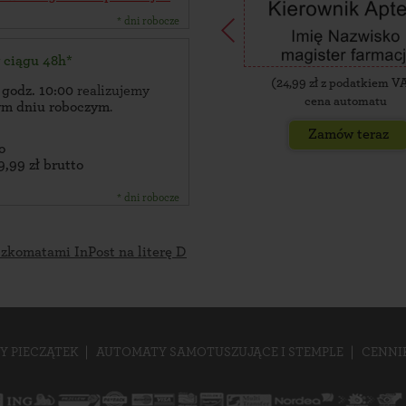
* dni robocze
w ciągu 48h*
(
24,99
zł z podatkiem V
 godz. 10:00
realizujemy
cena automatu
zym dniu roboczym
.
Zamów teraz
o
9,99 zł brutto
* dni robocze
czkomatami InPost na literę D
Y PIECZĄTEK
AUTOMATY SAMOTUSZUJĄCE I STEMPLE
CENNI