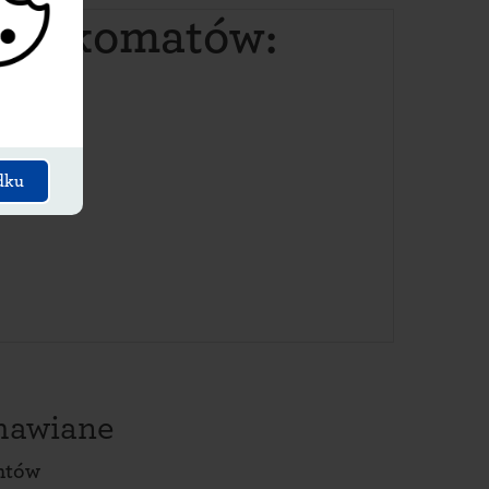
paczkomatów:
dku
amawiane
ntów