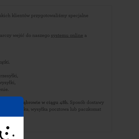
kich klientów przygotowaliśmy specjalne
arczy wejść do naszego
systemu online
a
ątki.
rzesyłki,
wysyłki,
nie.
ierz je w Dąbrowie w ciągu 48h
. Sposób dostawy
rierska, wysyłka pocztowa lub paczkomat