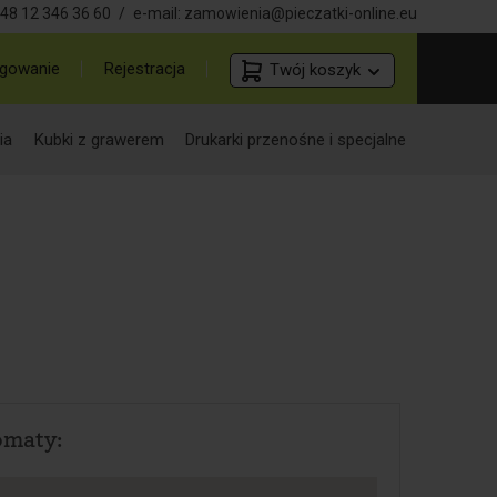
48 12 346 36 60
/
e-mail:
zamowienia@pieczatki-online.eu
gowanie
Rejestracja
Twój koszyk
ia
Kubki z grawerem
Drukarki przenośne i specjalne
omaty: