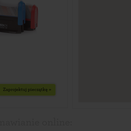
Zaprojektuj pieczątkę »
mawianie online: