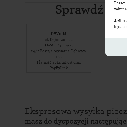
Pozwal
Sprawdź lok
zainte
Jeśli s
będą d
DAV01M
ul. Dąbrowa 135
,
32-014
Dąbrowa
,
24/7 Posesja prywatna Dąbrowa
135
Płatność apką InPost oraz
PayByLink
Ekspresowa wysyłka piecz
masz do dyspozycji następują