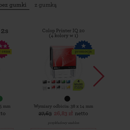
bez gumki
z gumką
 2s
Colop Printer IQ 20
Tro
(4 kolory w 1)
r cena
promocja
15 mm
Wymiary odbicia: 38 x 14 mm
Wymiar
tto
27,63
26,83 zł
netto
30,
przykładowy szablon