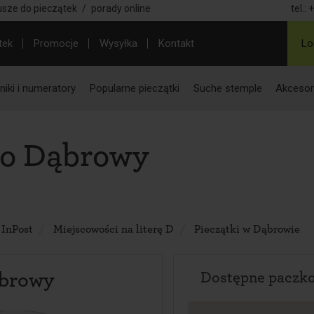
usze do pieczątek
/
porady online
tel.:
+
tek
Promocje
Wysyłka
Kontakt
Lo
iki i numeratory
Popularne pieczątki
Suche stemple
Akcesor
do Dąbrowy
 InPost
Miejscowości na literę D
Pieczątki w Dąbrowie
ąbrowy
Dostępne paczk