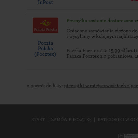
InPost
Przesyłka zostanie dostarczona 
Opłacone zamówienia złożone
do
i wysyłamy
w kolejnym najbliżs
Poczta
Polska
Paczka Pocztex 2.0:
15,99 zł brutt
(Pocztex)
Paczka Pocztex 2.0 pobraniowa:
1
« powrót do listy:
pieczątki w miejscowościach z pa
START
ZAMÓW PIECZĄTKĘ
KATEGORIE I WZOR