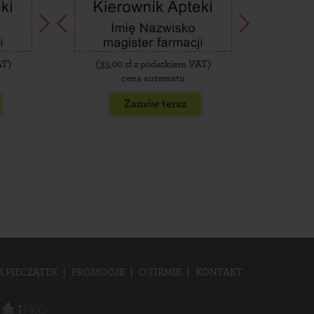
AT)
(
33,00
zł z podatkiem VAT)
(
35,
cena automatu
Zamów teraz
K PIECZĄTEK
PROMOCJE
O FIRMIE
KONTAKT