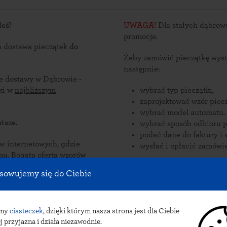
łeś!
UWAGA!
Dla stałych dąbrows
promocje.
a dostawa pieczątek
do
Żeby zamówić pieczątkę wyst
następnie:
ce dostawy w Dąbrowie -
ątki w
najbliższym
wybrać typ pieczątki,
zaprojektować wzór piecz
wybrać model automatu.
tsze.
wybrać sposób odbioru p
podać dane do faktury i 
nternetowych, gdzie
wysłać i opłacić zamówie
zorów
ane są
Zamów pieczątki online i odb
sowujemy się do Ciebie
ąbrowie.
pieczątek do Dąbrowy: przesyłka ku
INPOST.
amy
ciasteczek
, dzięki którym nasza strona jest dla Ciebie
j przyjazna i działa niezawodnie.