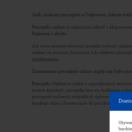
Jeśli szukasz pieczątek w Dąbrowie, dobrze trafi
Pieczątki online
to najwyższa jakość i ekspresow
Dąbrowy i okolic
.
Już teraz możesz stworzyć projekt, wybrać miejs
czekać na kuriera, listonosza lub odebrać piecz
paczkomacie
.
Zamawianie pieczątek online nigdy nie było pros
Pieczątki Online
to jeden z największych serwisów i
można zamówić pieczątkę bez wychodzenia z domu. Bogata oferta w
pieczątek zadowoli wszystkich dąbrowskich klientów. Pieczątki wykonyw
Dosto
każdego dnia i dostarczane do paczkomatów w D
Używ
bardzie