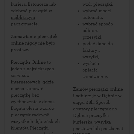
kuriera, listonosza lub
wzór pieczątki.
odebrać pieczątki w
wybrać model
najbliższym
automatu.
paczkomacie
.
wybrać sposób
odbioru
Zamawianie pieczątek
przesyłki,
online nigdy nie było
podać dane do
prostsze.
faktury i
wysyłki,
Pieczątki Online
to
wysłać i
jeden z największych
opłacić
serwisów
zamówienie.
internetowych, gdzie
można zamówić
Zamów pieczątki online
pieczątkę bez
i odbierz je w Dębnie w
wychodzenia z domu.
ciągu 48h
. Sposób
Bogata oferta wzorów
dostawy pieczątek do
pieczątek zadowoli
Dębna: przesyłka
wszystkich dębieńskich
kurierska, wysyłka
klientów. Pieczątki
pocztowa lub paczkomat