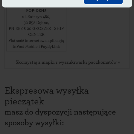
POP-DEN8
ul. Sufczyn 480
,
32-852
Dębno
,
PN-SB 08-20 GROSZEK - SHIP
CENTER
Płatność internetowa aplikacją
InPost Mobile i PayByLink
Skorzystaj z mapki i wyszukiwarki paczkomatów »
Ekspresowa wysyłka
pieczątek
masz do dyspozycji następujące
sposoby wysyłki: