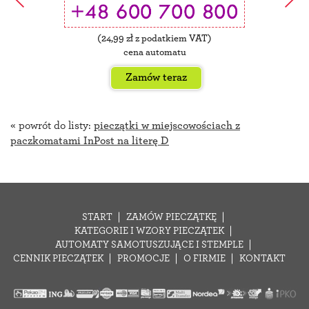
(
24,99
zł z podatkiem VAT)
cena automatu
Zamów teraz
« powrót do listy:
pieczątki w miejscowościach z
paczkomatami InPost na literę D
START
ZAMÓW PIECZĄTKĘ
KATEGORIE I WZORY PIECZĄTEK
AUTOMATY SAMOTUSZUJĄCE I STEMPLE
CENNIK PIECZĄTEK
PROMOCJE
O FIRMIE
KONTAKT