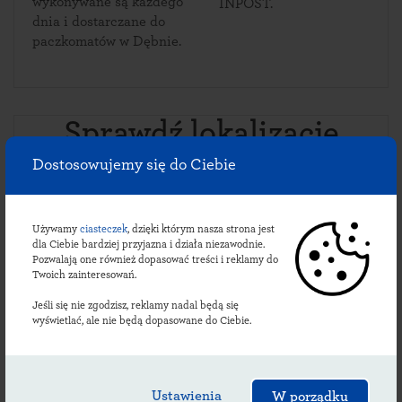
wykonywane są każdego
INPOST.
dnia i dostarczane do
paczkomatów w Dębnie.
Sprawdź lokalizacje
dębieńskich
Dostosowujemy się do Ciebie
paczkomatów:
Używamy
ciasteczek
, dzięki którym nasza strona jest
dla Ciebie bardziej przyjazna i działa niezawodnie.
Pozwalają one również dopasować treści i reklamy do
Twoich zainteresowań.
DEBO01M
DEX01M
ul. Dębno 465
,
ul. Długa 32
,
Jeśli się nie zgodzisz, reklamy nadal będą się
32-852
Dębno
,
34-434
Dębno
,
wyświetlać, ale nie będą dopasowane do Ciebie.
24/7 Przy Parkingu Sklepu
24/7 przy sklepie Groszek
MRÓWKA
Płatność apką InPost oraz
Płatność apką InPost oraz
PayByLink
PayByLink
Ustawienia
W porządku