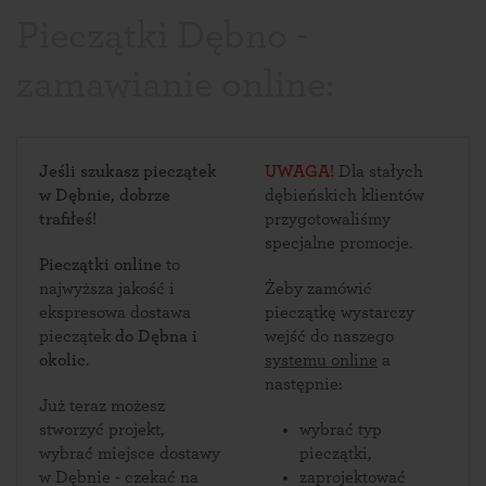
Pieczątki Dębno -
zamawianie online:
Jeśli szukasz pieczątek
UWAGA!
Dla stałych
w Dębnie, dobrze
dębieńskich klientów
trafiłeś!
przygotowaliśmy
specjalne promocje.
Pieczątki online
to
najwyższa jakość i
Żeby zamówić
ekspresowa dostawa
pieczątkę wystarczy
pieczątek
do Dębna i
wejść do naszego
okolic
.
systemu online
a
następnie:
Już teraz możesz
stworzyć projekt,
wybrać typ
wybrać miejsce dostawy
pieczątki,
w Dębnie - czekać na
zaprojektować