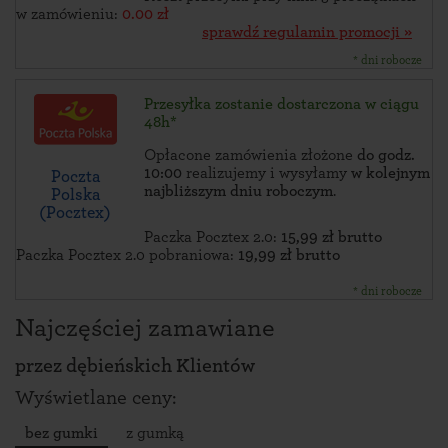
w zamówieniu:
0.00 zł
sprawdź regulamin promocji »
* dni robocze
Przesyłka zostanie dostarczona w ciągu
48h*
Opłacone zamówienia złożone
do godz.
10:00
realizujemy i wysyłamy
w kolejnym
Poczta
najbliższym dniu roboczym
.
Polska
(Pocztex)
Paczka Pocztex 2.0:
15,99 zł brutto
Paczka Pocztex 2.0 pobraniowa:
19,99 zł brutto
* dni robocze
Najczęściej zamawiane
przez
dębieńskich Klientów
Wyświetlane ceny:
bez gumki
z gumką