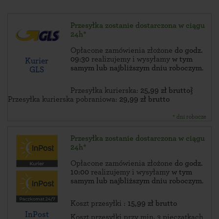
Przesyłka zostanie dostarczona w ciągu
24h*
Opłacone zamówienia złożone
do godz.
09:30
realizujemy i wysyłamy
w tym
Kurier
samym lub najbliższym dniu roboczym
.
GLS
Przesyłka kurierska:
25,99 zł brutto}
Przesyłka kurierska pobraniowa:
29,99 zł brutto
* dni robocze
Przesyłka zostanie dostarczona w ciągu
24h*
Opłacone zamówienia złożone
do godz.
10:00
realizujemy i wysyłamy
w tym
samym lub najbliższym dniu roboczym
.
Koszt przesyłki :
15,99 zł brutto
InPost
Koszt przesyłki przy min. 3 pieczątkach