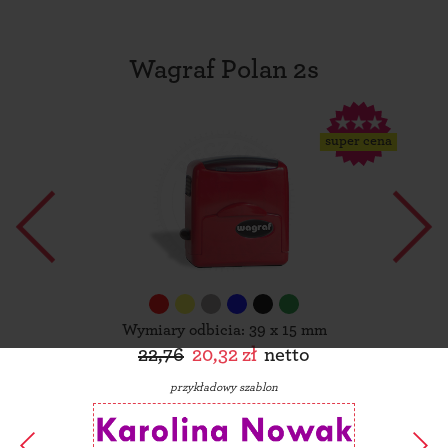
Wagraf Polan 2s
super cena
Wymiary odbicia: 39 x 15 mm
22,76
20,32 zł
netto
przykładowy szablon