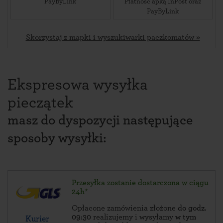
PayByLink
Płatność apką InPost oraz
PayByLink
Skorzystaj z mapki i wyszukiwarki paczkomatów »
Ekspresowa wysyłka
pieczątek
masz do dyspozycji następujące
sposoby wysyłki:
Przesyłka zostanie dostarczona w ciągu
24h*
Opłacone zamówienia złożone
do godz.
09:30
realizujemy i wysyłamy
w tym
Kurier