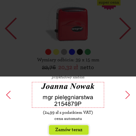
super cena
Wymiary odbicia: 39 x 15 mm
22,76
20,32 zł
netto
przykładowy szablon
(
24,99
zł z podatkiem VAT)
cena automatu
Zamów teraz