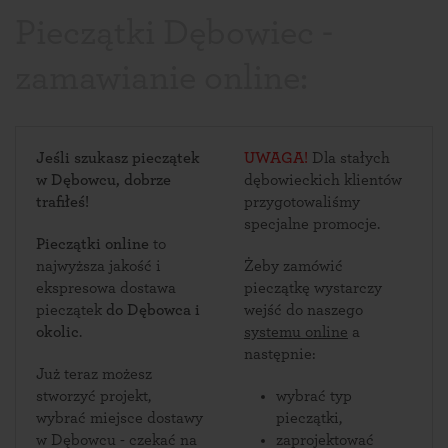
Pieczątki Dębowiec -
zamawianie online:
Jeśli szukasz pieczątek
UWAGA!
Dla stałych
w Dębowcu, dobrze
dębowieckich klientów
trafiłeś!
przygotowaliśmy
specjalne promocje.
Pieczątki online
to
najwyższa jakość i
Żeby zamówić
ekspresowa dostawa
pieczątkę wystarczy
pieczątek
do Dębowca i
wejść do naszego
okolic
.
systemu online
a
następnie:
Już teraz możesz
stworzyć projekt,
wybrać typ
wybrać miejsce dostawy
pieczątki,
w Dębowcu - czekać na
zaprojektować