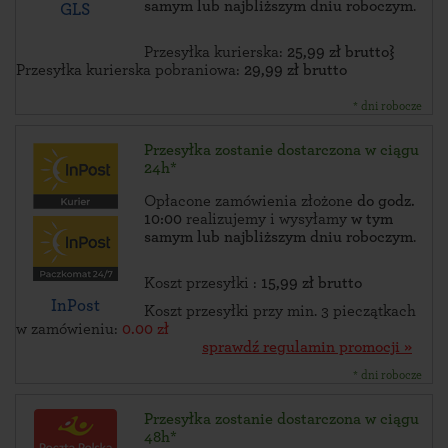
samym lub najbliższym dniu roboczym
.
GLS
Przesyłka kurierska:
25,99 zł brutto}
Przesyłka kurierska pobraniowa:
29,99 zł brutto
* dni robocze
Przesyłka zostanie dostarczona w ciągu
24h*
Opłacone zamówienia złożone
do godz.
10:00
realizujemy i wysyłamy
w tym
samym lub najbliższym dniu roboczym
.
Koszt przesyłki :
15,99 zł brutto
InPost
Koszt przesyłki przy min. 3 pieczątkach
w zamówieniu:
0.00 zł
sprawdź regulamin promocji »
* dni robocze
Przesyłka zostanie dostarczona w ciągu
48h*