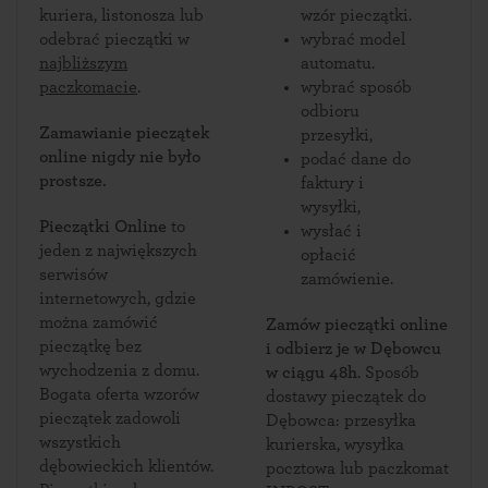
kuriera, listonosza lub
wzór pieczątki.
odebrać pieczątki w
wybrać model
najbliższym
automatu.
paczkomacie
.
wybrać sposób
odbioru
Zamawianie pieczątek
przesyłki,
online nigdy nie było
podać dane do
prostsze.
faktury i
wysyłki,
Pieczątki Online
to
wysłać i
jeden z największych
opłacić
serwisów
zamówienie.
internetowych, gdzie
można zamówić
Zamów pieczątki online
pieczątkę bez
i odbierz je w Dębowcu
wychodzenia z domu.
w ciągu 48h
. Sposób
Bogata oferta wzorów
dostawy pieczątek do
pieczątek zadowoli
Dębowca: przesyłka
wszystkich
kurierska, wysyłka
dębowieckich klientów.
pocztowa lub paczkomat