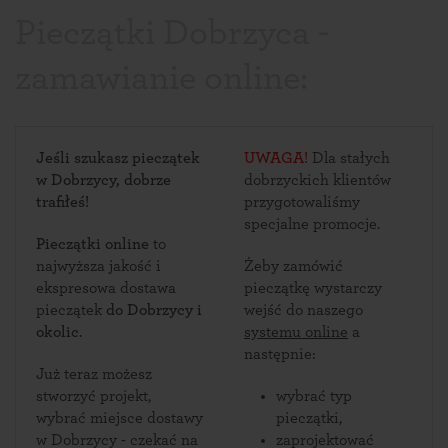
Pieczątki Dobrzyca -
zamawianie online:
Jeśli szukasz pieczątek
UWAGA!
Dla stałych
w Dobrzycy, dobrze
dobrzyckich klientów
trafiłeś!
przygotowaliśmy
specjalne promocje.
Pieczątki online
to
najwyższa jakość i
Żeby zamówić
ekspresowa dostawa
pieczątkę wystarczy
pieczątek
do Dobrzycy i
wejść do naszego
okolic
.
systemu online
a
następnie:
Już teraz możesz
stworzyć projekt,
wybrać typ
wybrać miejsce dostawy
pieczątki,
w Dobrzycy - czekać na
zaprojektować