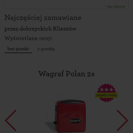
* dni robocze
Najczęściej zamawiane
przez
dobrzyckich Klientów
Wyświetlane ceny:
bez gumki
z gumką
Wagraf Polan 2s
super cena