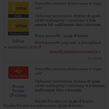
Przesyłka zostanie dostarczona w ciągu
24h*
Opłacone zamówienia złożone
do godz.
10:00
realizujemy i wysyłamy
w tym
samym lub najbliższym dniu roboczym
.
Koszt przesyłki :
15,99 zł brutto
InPost
Koszt przesyłki przy min. 3 pieczątkach
w zamówieniu:
0.00 zł
sprawdź regulamin promocji »
* dni robocze
Przesyłka zostanie dostarczona w ciągu
48h*
Opłacone zamówienia złożone
do godz.
10:00
realizujemy i wysyłamy
w kolejnym
Poczta
najbliższym dniu roboczym
.
Polska
(Pocztex)
Paczka Pocztex 2.0:
15,99 zł brutto
Paczka Pocztex 2.0 pobraniowa:
19,99 zł brutto