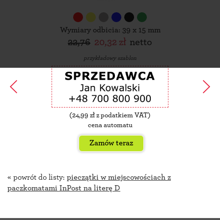
Wymiary odbicia: 39 x 15 mm
22,76
20,32 zł
netto
przykładowy szablon
(
24,99
zł z podatkiem VAT)
cena automatu
Zamów teraz
« powrót do listy:
pieczątki w miejscowościach z
paczkomatami InPost na literę D