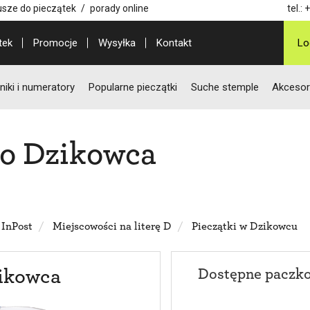
usze do pieczątek
/
porady online
tel.:
+
tek
Promocje
Wysyłka
Kontakt
Lo
iki i numeratory
Popularne pieczątki
Suche stemple
Akcesor
do Dzikowca
 InPost
Miejscowości na literę D
Pieczątki w Dzikowcu
ikowca
Dostępne paczk