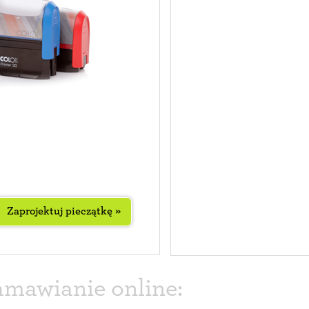
Zaprojektuj pieczątkę »
amawianie online: