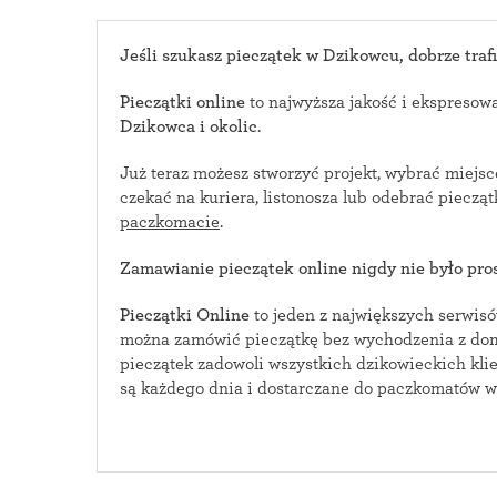
Jeśli szukasz pieczątek w Dzikowcu, dobrze trafi
Pieczątki online
to najwyższa jakość i ekspresow
Dzikowca i okolic
.
Już teraz możesz stworzyć projekt, wybrać miejs
czekać na kuriera, listonosza lub odebrać piecz
paczkomacie
.
Zamawianie pieczątek online nigdy nie było pros
Pieczątki Online
to jeden z największych serwisów i
można zamówić pieczątkę bez wychodzenia z domu. Bogata oferta w
pieczątek zadowoli wszystkich dzikowieckich klientów. Pieczątki wy
są każdego dnia i dostarczane do paczkomatów 