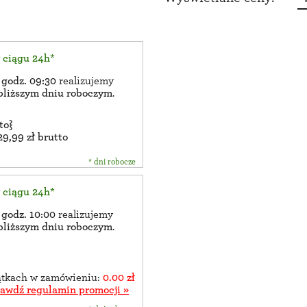
w ciągu 24h*
 godz. 09:30
realizujemy
bliższym dniu roboczym
.
to}
29,99 zł brutto
* dni robocze
w ciągu 24h*
 godz. 10:00
realizujemy
bliższym dniu roboczym
.
zątkach w zamówieniu:
0.00 zł
rawdź regulamin promocji »