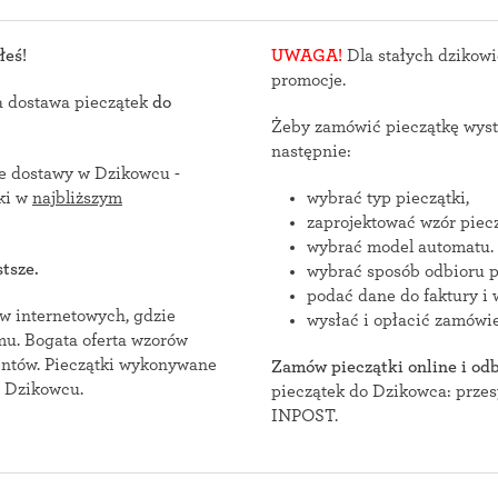
łeś!
UWAGA!
Dla stałych dzikowi
promocje.
a dostawa pieczątek
do
Żeby zamówić pieczątkę wyst
następnie:
ce dostawy w Dzikowcu -
ątki w
najbliższym
wybrać typ pieczątki,
zaprojektować wzór piecz
wybrać model automatu.
tsze.
wybrać sposób odbioru p
podać dane do faktury i 
nternetowych, gdzie
wysłać i opłacić zamówie
zorów
konywane
Zamów pieczątki online i od
w Dzikowcu.
pieczątek do Dzikowca: przesyłka k
INPOST.