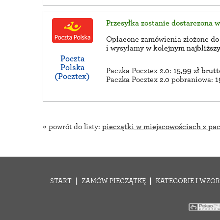
Przesyłka zostanie dostarczona 
Opłacone zamówienia złożone
do
i wysyłamy
w kolejnym najbliżs
Poczta
Polska
Paczka Pocztex 2.0:
15,99 zł brutt
(Pocztex)
Paczka Pocztex 2.0 pobraniowa:
1
« powrót do listy:
pieczątki w miejscowościach z pa
START
ZAMÓW PIECZĄTKĘ
KATEGORIE I WZOR