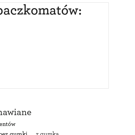
 paczkomatów:
amawiane
ientów
bez gumki
z gumką