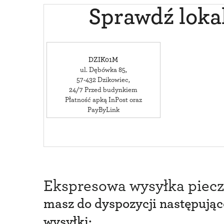
Sprawdź loka
DZIK01M
ul. Dębówka 85
,
57-432
Dzikowiec
,
24/7 Przed budynkiem
Płatność apką InPost oraz
PayByLink
Ekspresowa wysyłka piecz
masz do dyspozycji następują
wysyłki: