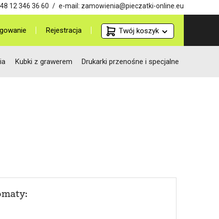
48 12 346 36 60
/
e-mail:
zamowienia@pieczatki-online.eu
gowanie
Rejestracja
Twój koszyk
ia
Kubki z grawerem
Drukarki przenośne i specjalne
omaty: