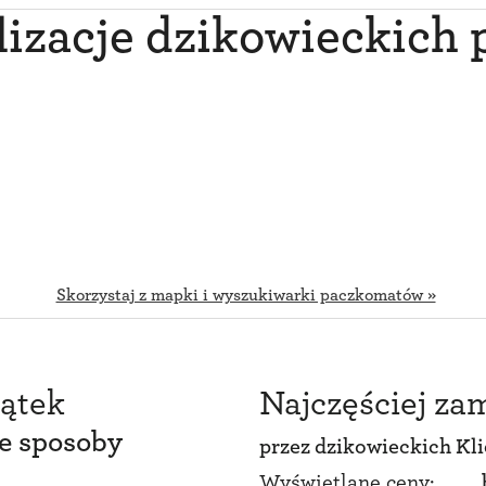
lizacje dzikowieckich
Skorzystaj z mapki i wyszukiwarki paczkomatów »
ątek
Najczęściej z
ce sposoby
przez
dzikowieckich Kl
Wyświetlane ceny: