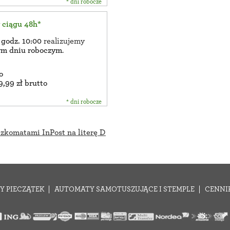
* dni robocze
w ciągu 48h*
 godz. 10:00
realizujemy
zym dniu roboczym
.
o
9,99 zł brutto
* dni robocze
czkomatami InPost na literę D
Y PIECZĄTEK
AUTOMATY SAMOTUSZUJĄCE I STEMPLE
CENNI