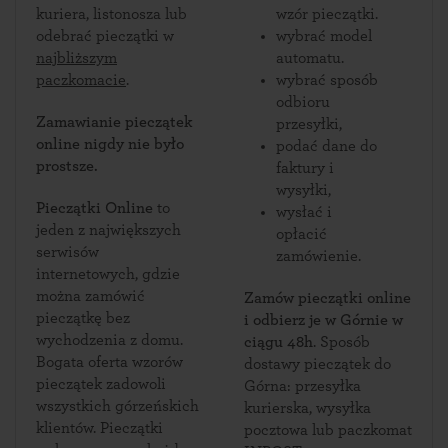
kuriera, listonosza lub
wzór pieczątki.
odebrać pieczątki w
wybrać model
najbliższym
automatu.
paczkomacie
.
wybrać sposób
odbioru
Zamawianie pieczątek
przesyłki,
online nigdy nie było
podać dane do
prostsze.
faktury i
wysyłki,
Pieczątki Online
to
wysłać i
jeden z największych
opłacić
serwisów
zamówienie.
internetowych, gdzie
można zamówić
Zamów pieczątki online
pieczątkę bez
i odbierz je w Górnie w
wychodzenia z domu.
ciągu 48h
. Sposób
Bogata oferta wzorów
dostawy pieczątek do
pieczątek zadowoli
Górna: przesyłka
wszystkich górzeńskich
kurierska, wysyłka
klientów. Pieczątki
pocztowa lub paczkomat