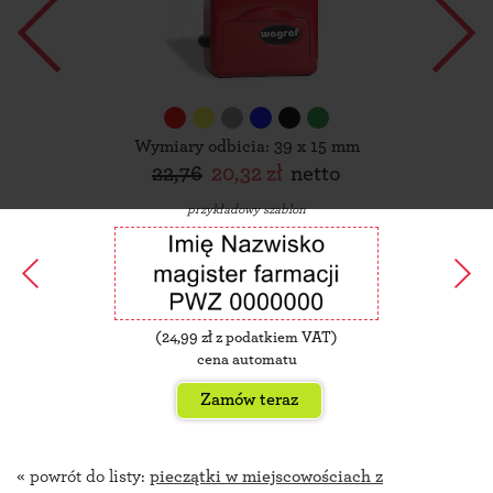
Wymiary odbicia: 39 x 15 mm
22,76
20,32 zł
netto
przykładowy szablon
(
24,99
zł z podatkiem VAT)
cena automatu
Zamów teraz
« powrót do listy:
pieczątki w miejscowościach z