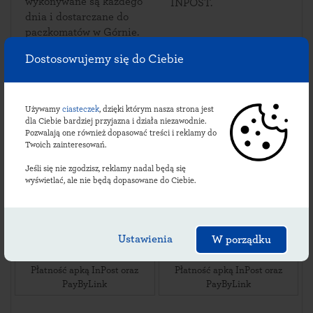
wykonywane są każdego
INPOST.
dnia i dostarczane do
paczkomatów w Górnie.
Dostosowujemy się do Ciebie
Sprawdź lokalizacje
Używamy
ciasteczek
, dzięki którym nasza strona jest
dla Ciebie bardziej przyjazna i działa niezawodnie.
górzeńskich
Pozwalają one również dopasować treści i reklamy do
Twoich zainteresowań.
paczkomatów:
Jeśli się nie zgodzisz, reklamy nadal będą się
wyświetlać, ale nie będą dopasowane do Ciebie.
GXN01BAPP
GXN01M
ul. Pańska 79
,
ul. Centralna 2
,
Ustawienia
W porządku
36-051
Górno
,
36-051
Górno
,
24/7 Parking Skład Budowlany
24/7 Z lewej strony budynku
Płatność apką InPost oraz
Płatność apką InPost oraz
PayByLink
PayByLink