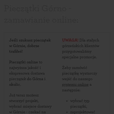
Pieczątki Górno -
zamawianie online:
Jeśli szukasz pieczątek
UWAGA!
Dla stałych
w Górnie, dobrze
górzeńskich klientów
trafiłeś!
przygotowaliśmy
specjalne promocje.
Pieczątki online
to
najwyższa jakość i
Żeby zamówić
ekspresowa dostawa
pieczątkę wystarczy
pieczątek
do Górna i
wejść do naszego
okolic
.
systemu online
a
następnie:
Już teraz możesz
stworzyć projekt,
wybrać typ
wybrać miejsce dostawy
pieczątki,
w Górnie - czekać na
zaprojektować