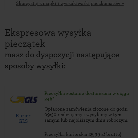
Skorzystaj z mapki i wyszukiwarki paczkomatów »
Ekspresowa wysyłka
pieczątek
masz do dyspozycji następujące
sposoby wysyłki:
Przesyłka zostanie dostarczona w ciągu
24h*
Opłacone zamówienia złożone
do godz.
09:30
realizujemy i wysyłamy
w tym
Kurier
samym lub najbliższym dniu roboczym
.
GLS
Przesyłka kurierska:
25,99 zł brutto}