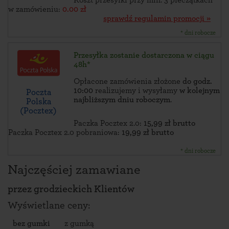
Koszt przesyłki przy min. 3 pieczątkach
w zamówieniu:
0.00 zł
sprawdź regulamin promocji »
* dni robocze
Przesyłka zostanie dostarczona w ciągu
48h*
Opłacone zamówienia złożone
do godz.
10:00
realizujemy i wysyłamy
w kolejnym
Poczta
najbliższym dniu roboczym
.
Polska
(Pocztex)
Paczka Pocztex 2.0:
15,99 zł brutto
Paczka Pocztex 2.0 pobraniowa:
19,99 zł brutto
* dni robocze
Najczęściej zamawiane
przez
grodzieckich Klientów
Wyświetlane ceny:
bez gumki
z gumką