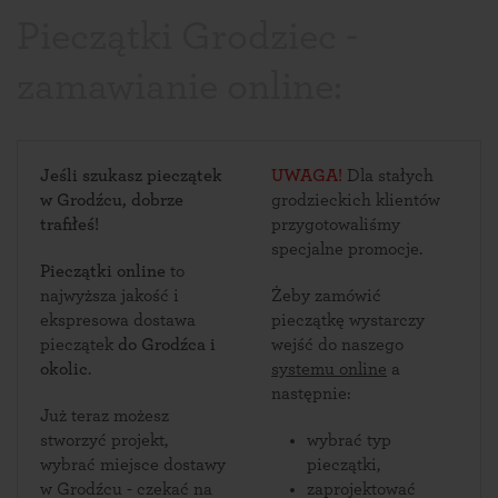
Pieczątki Grodziec -
zamawianie online:
Jeśli szukasz pieczątek
UWAGA!
Dla stałych
w Grodźcu, dobrze
grodzieckich klientów
trafiłeś!
przygotowaliśmy
specjalne promocje.
Pieczątki online
to
najwyższa jakość i
Żeby zamówić
ekspresowa dostawa
pieczątkę wystarczy
pieczątek
do Grodźca i
wejść do naszego
okolic
.
systemu online
a
następnie:
Już teraz możesz
stworzyć projekt,
wybrać typ
wybrać miejsce dostawy
pieczątki,
w Grodźcu - czekać na
zaprojektować