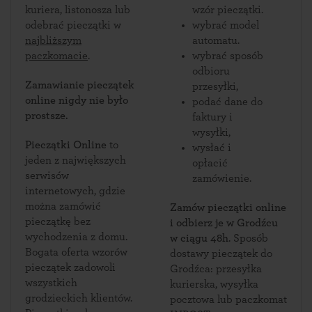
kuriera, listonosza lub
wzór pieczątki.
odebrać pieczątki w
wybrać model
najbliższym
automatu.
paczkomacie
.
wybrać sposób
odbioru
Zamawianie pieczątek
przesyłki,
online nigdy nie było
podać dane do
prostsze.
faktury i
wysyłki,
Pieczątki Online
to
wysłać i
jeden z największych
opłacić
serwisów
zamówienie.
internetowych, gdzie
można zamówić
Zamów pieczątki online
pieczątkę bez
i odbierz je w Grodźcu
wychodzenia z domu.
w ciągu 48h
. Sposób
Bogata oferta wzorów
dostawy pieczątek do
pieczątek zadowoli
Grodźca: przesyłka
wszystkich
kurierska, wysyłka
grodzieckich klientów.
pocztowa lub paczkomat