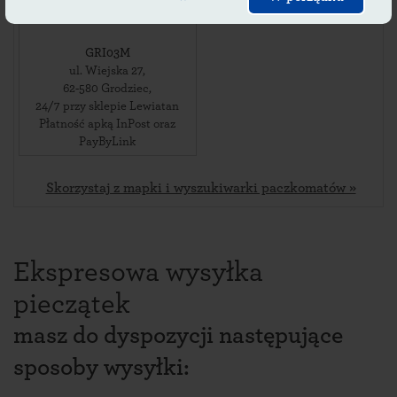
PayByLink
PayByLink
GRI03M
ul. Wiejska 27
,
62-580
Grodziec
,
24/7 przy sklepie Lewiatan
Płatność apką InPost oraz
PayByLink
Skorzystaj z mapki i wyszukiwarki paczkomatów »
Ekspresowa wysyłka
pieczątek
masz do dyspozycji następujące
sposoby wysyłki: