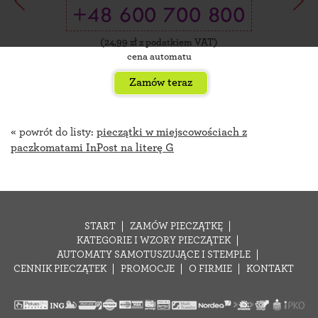
(
24,99
zł z podatkiem VAT)
cena automatu
Zamów teraz
« powrót do listy:
pieczątki w miejscowościach z
paczkomatami InPost na literę G
START
ZAMÓW PIECZĄTKĘ
KATEGORIE I WZORY PIECZĄTEK
AUTOMATY SAMOTUSZUJĄCE I STEMPLE
CENNIK PIECZĄTEK
PROMOCJE
O FIRMIE
KONTAKT