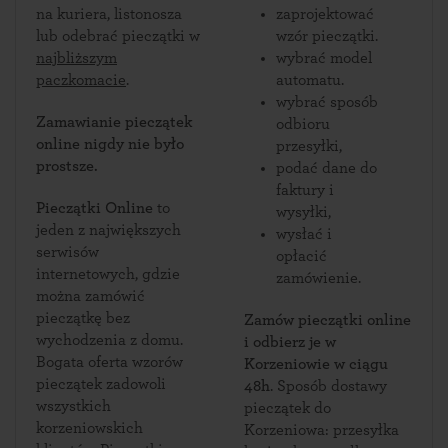
na kuriera, listonosza
zaprojektować
lub odebrać pieczątki w
wzór pieczątki.
najbliższym
wybrać model
paczkomacie
.
automatu.
wybrać sposób
Zamawianie pieczątek
odbioru
online nigdy nie było
przesyłki,
prostsze.
podać dane do
faktury i
Pieczątki Online
to
wysyłki,
jeden z największych
wysłać i
serwisów
opłacić
internetowych, gdzie
zamówienie.
można zamówić
pieczątkę bez
Zamów pieczątki online
wychodzenia z domu.
i odbierz je w
Bogata oferta wzorów
Korzeniowie w ciągu
pieczątek zadowoli
48h
. Sposób dostawy
wszystkich
pieczątek do
korzeniowskich
Korzeniowa: przesyłka