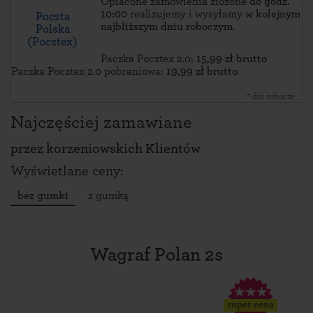
Opłacone zamówienia złożone
do godz.
10:00
realizujemy i wysyłamy
w kolejnym
Poczta
najbliższym dniu roboczym
.
Polska
(Pocztex)
Paczka Pocztex 2.0:
15,99 zł brutto
Paczka Pocztex 2.0 pobraniowa:
19,99 zł brutto
* dni robocze
Najczęściej zamawiane
przez
korzeniowskich Klientów
Wyświetlane ceny:
bez gumki
z gumką
Wagraf Polan 2s
super cena