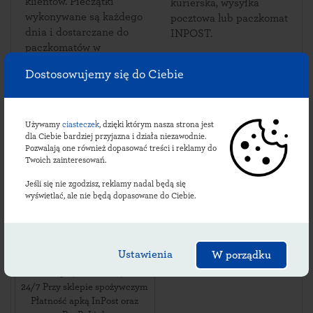
klientów. Pieczątki
kurierska, wysyłka
wykonywane są każdego
pocztowa lub paczkomat
dnia i dostarczane do
INPOST.
paczkomatów w
Korzeniowie.
Dostosowujemy się do Ciebie
Używamy
ciasteczek
, dzięki którym nasza strona jest
Sprawdź lokalizacje
dla Ciebie bardziej przyjazna i działa niezawodnie.
Pozwalają one również dopasować treści i reklamy do
korzeniowskich
Twoich zainteresowań.
paczkomatów:
Jeśli się nie zgodzisz, reklamy nadal będą się
wyświetlać, ale nie będą dopasowane do Ciebie.
KZEN01BAPP
Ustawienia
W porządku
ul. Korzeniów 73
,
08-504
Korzeniów
,
24/7 Przy sklepie spożywczym
Płatność apką InPost oraz