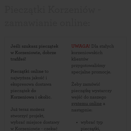
Pieczątki Korzeniów -
zamawianie online:
Jeśli szukasz pieczątek
UWAGA!
Dla stałych
w Korzeniowie, dobrze
korzeniowskich
trafiłeś!
klientów
przygotowaliśmy
Pieczątki online
to
specjalne promocje.
najwyższa jakość i
ekspresowa dostawa
Żeby zamówić
pieczątek
do
pieczątkę wystarczy
Korzeniowa i okolic
.
wejść do naszego
systemu online
a
Już teraz możesz
następnie:
stworzyć projekt,
wybrać miejsce dostawy
wybrać typ
w Korzeniowie - czekać
pieczątki,