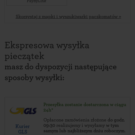
PayByLink
Skorzystaj z mapki i wyszukiwarki paczkomatów »
Ekspresowa wysyłka
pieczątek
masz do dyspozycji następujące
sposoby wysyłki:
Przesyłka zostanie dostarczona w ciągu
24h*
Opłacone zamówienia złożone
do godz.
09:30
realizujemy i wysyłamy
w tym
Kurier
samym lub najbliższym dniu roboczym
.
GLS