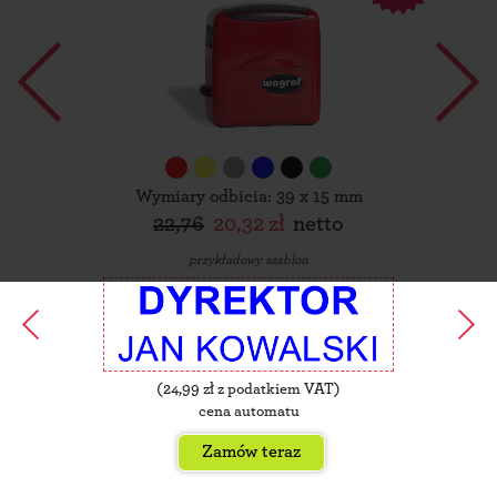
Wymiary odbicia: 39 x 15 mm
22,76
20,32 zł
netto
przykładowy szablon
(
24,99
zł z podatkiem VAT)
cena automatu
Zamów teraz