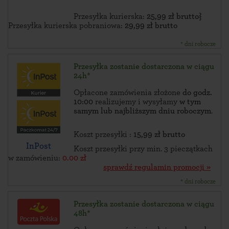
Przesyłka kurierska:
25,99 zł brutto}
Przesyłka kurierska pobraniowa:
29,99 zł brutto
* dni robocze
Przesyłka zostanie dostarczona w ciągu
24h*
Opłacone zamówienia złożone
do godz.
10:00
realizujemy i wysyłamy
w tym
samym lub najbliższym dniu roboczym
.
Koszt przesyłki :
15,99 zł brutto
InPost
Koszt przesyłki przy min. 3 pieczątkach
w zamówieniu:
0.00 zł
sprawdź regulamin promocji »
* dni robocze
Przesyłka zostanie dostarczona w ciągu
48h*