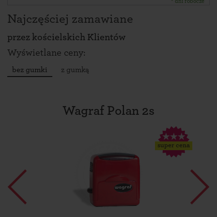
* dni robocze
Najczęściej zamawiane
przez
kościelskich Klientów
Wyświetlane ceny:
bez gumki
z gumką
Wagraf Polan 2s
super cena