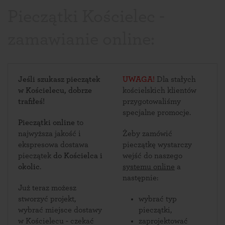
Pieczątki Kościelec -
zamawianie online:
Jeśli szukasz pieczątek
UWAGA!
Dla stałych
w Kościelecu, dobrze
kościelskich klientów
trafiłeś!
przygotowaliśmy
specjalne promocje.
Pieczątki online
to
najwyższa jakość i
Żeby zamówić
ekspresowa dostawa
pieczątkę wystarczy
pieczątek
do Kościelca i
wejść do naszego
okolic
.
systemu online
a
następnie:
Już teraz możesz
stworzyć projekt,
wybrać typ
wybrać miejsce dostawy
pieczątki,
w Kościelecu - czekać
zaprojektować