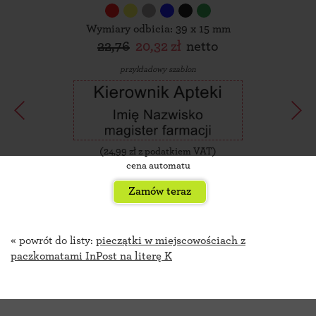
Wymiary odbicia: 39 x 15 mm
22,76
20,32 zł
netto
przykładowy szablon
(
24,99
zł z podatkiem VAT)
cena automatu
Zamów teraz
« powrót do listy:
pieczątki w miejscowościach z
paczkomatami InPost na literę K