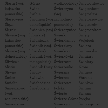
Ślesin (woj.
Górne
wielkopolskie)
Świętochłowice
kujawsko-
Świba
Świerczyna
Świętoniowa
pomorskie)
Świbie
(woj.
Świętosław
Śleszowice
Świdnica (woj.
zachodnio-
Świętoszowice
Ślęza
dolnośląskie)
pomorskie)
Świętoszów
Ślęzaki
Świdnica (woj.
Świerczyniec
Świętoszówka
Śliwice (woj.
lubuskie)
Świerki
Święty
kujawsko-
Świdniczek
Świerklaniec
Wojciech
pomorskie)
Świdnik (woj.
Świerklany
Świlcza
Śliwice (woj.
lubelskie)
Świerkocin
Świniarsko
dolnośląskie)
Świdnik (woj.
Świerkówki
Świniary
Śliwiczki
małopolskie)
Świerzawa
Świniary
Śliwin
Świdnik Duży
Świerzenko
Nowe
Śliwno
Świdry
Świerzna
Świnice
Śmicz
Świdwin
Świerzno
Warckie
Śmielin
Świebodzice
Świerzowa
Świnków
Śmieszkowo
Świebodzin
Polska
Świnna
(woj.
Świerże
Świnna
wielkopolskie)
Świerże Górne
Poręba
Śmieszkowo
Świeszyno
Świnoujście