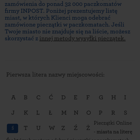
zamówienia do ponad 32 000 paczkomatów
firmy INPOST. Poniżej prezentujemy listę
miast, w których Klienci moga odebrać
zamówione pieczątki w paczkomatach. Jeśli
Twoje miasto nie znajduje się na liście, możesz
skorzystać z
innej metody wysyłki pieczątek.
Pierwsza litera nazwy miejscowości:
A
B
C
Ć
D
E
F
G
H
I
J
K
L
Ł
M
N
O
P
R
S
Pieczątki Online
T
U
W
Z
Ź
Ż
Ś
-
miasta na literę