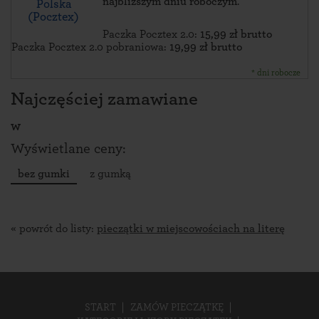
najbliższym dniu roboczym
.
Polska
(Pocztex)
Paczka Pocztex 2.0:
15,99 zł brutto
Paczka Pocztex 2.0 pobraniowa:
19,99 zł brutto
* dni robocze
Najczęściej zamawiane
w
Wyświetlane ceny:
bez gumki
z gumką
« powrót do listy:
pieczątki w miejscowościach na literę
START
ZAMÓW PIECZĄTKĘ