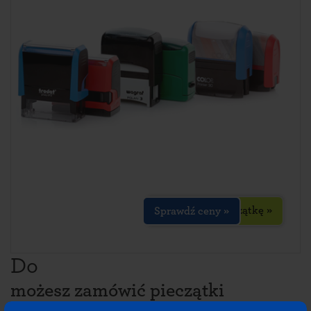
Zaprojektuj pieczątkę »
Sprawdź ceny »
Do
możesz zamówić pieczątki