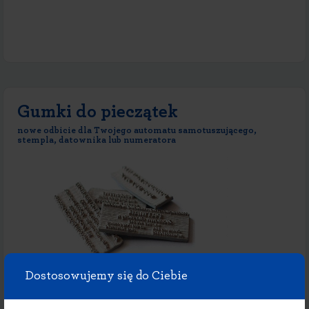
Gumki do pieczątek
nowe odbicie dla Twojego automatu samotuszującego,
stempla, datownika lub numeratora
Dostosowujemy się do Ciebie
Posiadasz już automat samotuszujący lub stempel? Podaruj mu nowe życie,
zamawiając do niego nową gumkę!