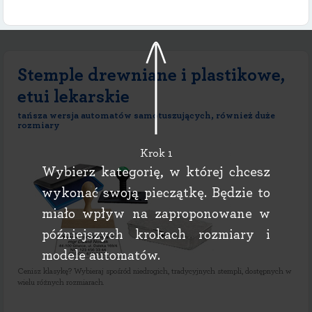
Stemple drewniane i plastikowe,
etui lekarskie
tańsza wersja automatów samotuszujących, również duże
rozmiary
Krok 1
Wybierz kategorię, w której chcesz
wykonać swoją pieczątkę. Będzie to
miało wpływ na zaproponowane w
późniejszych krokach rozmiary i
modele automatów.
Cenisz klasykę? Wybieraj spośród niedrogich, tradycyjnych stempli, dostępnych w
wielu różnych rozmiarach.