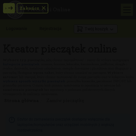
›
Zakończ
Pieczątki Online
Logowanie
Rejestracja
Twój koszyk
Kreator pieczątek online
Wybierz typ pieczątki
, jaką chcesz zaprojektować - mamy do wyboru następujące
kategorie pieczątek
: imienne, firmowe, lekarskie, kieszonkowe, podłużne, okrągłe i
owalne, datowniki, metalowo-szkieletowe, stemple drewniane i plastikowe oraz długopisy z
pieczątką. Następnie
wpisz tekst
, który chcesz umieścić na pieczątce.
Wybierz
automat
lub stempel, który chcesz zastosować do swojej pieczątki oraz w kolejnym kroku
wybierz sposób wysyłki pieczątek
: przesyłka kurierska, paczkomat INPOST lub
przesyłka pocztowa. Ostatni krok procesu zamówienia to rejestracja w serwisie lub
zamówienie pieczątek
bez rejestracji z podaniem podstawowych danych
wymaganych do realizacji zamówienia.
Strona główna
Zamów pieczątkę
Edytor do zamawiania pieczątek dostępny wyłącznie dla
laptopów/komputerów oraz urządzeń mobilnych z większą
rozdzielczością.