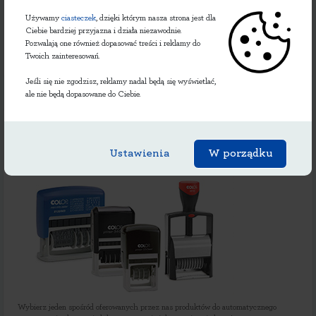
Używamy
ciasteczek
, dzięki którym nasza strona jest dla
Ciebie bardziej przyjazna i działa niezawodnie.
Pozwalają one również dopasować treści i reklamy do
Twoich zainteresowań.
Jeśli się nie zgodzisz, reklamy nadal będą się wyświetlać,
ale nie będą dopasowane do Ciebie.
Datowniki / numeratory
różne formaty dat / numerów, automatyczna data /
Ustawienia
W porządku
numerowanie
Wybierz jeden spośród oferowanych przez nas produktów do automatycznego