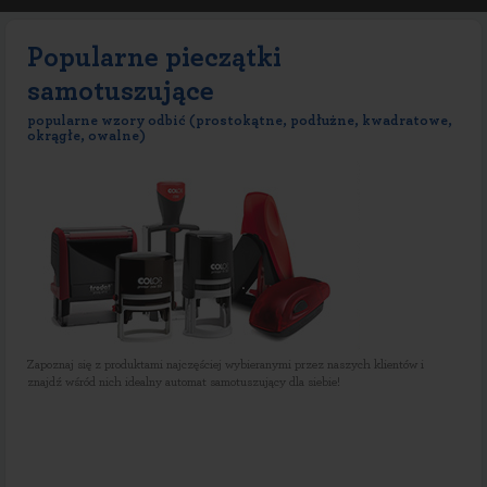
Popularne pieczątki
samotuszujące
popularne wzory odbić (prostokątne, podłużne, kwadratowe,
okrągłe, owalne)
Zapoznaj się z produktami najczęściej wybieranymi przez naszych klientów i
znajdź wśród nich idealny automat samotuszujący dla siebie!