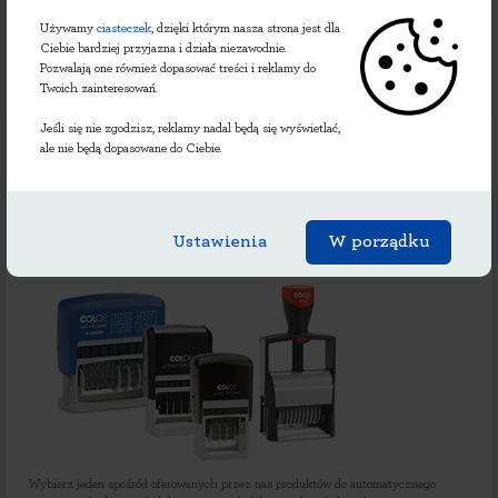
Używamy
ciasteczek
, dzięki którym nasza strona jest dla
Ciebie bardziej przyjazna i działa niezawodnie.
Pozwalają one również dopasować treści i reklamy do
Twoich zainteresowań.
Jeśli się nie zgodzisz, reklamy nadal będą się wyświetlać,
ale nie będą dopasowane do Ciebie.
Datowniki / numeratory
różne formaty dat / numerów, automatyczna data /
Ustawienia
W porządku
numerowanie
Wybierz jeden spośród oferowanych przez nas produktów do automatycznego