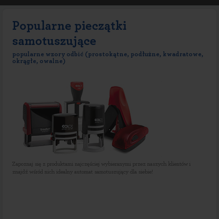
Popularne pieczątki
samotuszujące
popularne wzory odbić (prostokątne, podłużne, kwadratowe,
okrągłe, owalne)
Zapoznaj się z produktami najczęściej wybieranymi przez naszych klientów i
znajdź wśród nich idealny automat samotuszujący dla siebie!