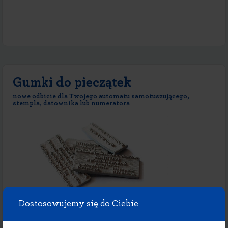
Gumki do pieczątek
nowe odbicie dla Twojego automatu samotuszującego,
stempla, datownika lub numeratora
Dostosowujemy się do Ciebie
Posiadasz już automat samotuszujący lub stempel? Podaruj mu nowe życie,
zamawiając do niego nową gumkę!