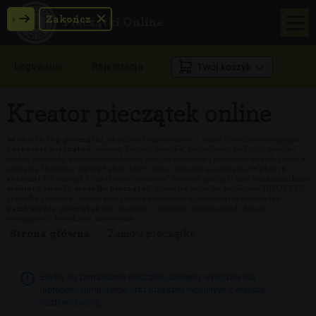
›
Zakończ
Pieczątki Online
Logowanie
Rejestracja
Twój koszyk
Kreator pieczątek online
Wybierz typ pieczątki
, jaką chcesz zaprojektować - mamy do wyboru następujące
kategorie pieczątek
: imienne, firmowe, lekarskie, kieszonkowe, podłużne, okrągłe i
owalne, datowniki, metalowo-szkieletowe, stemple drewniane i plastikowe oraz długopisy z
pieczątką. Następnie
wpisz tekst
, który chcesz umieścić na pieczątce.
Wybierz
automat
lub stempel, który chcesz zastosować do swojej pieczątki oraz w kolejnym kroku
wybierz sposób wysyłki pieczątek
: przesyłka kurierska, paczkomat INPOST lub
przesyłka pocztowa. Ostatni krok procesu zamówienia to rejestracja w serwisie lub
zamówienie pieczątek
bez rejestracji z podaniem podstawowych danych
wymaganych do realizacji zamówienia.
Strona główna
Zamów pieczątkę
Edytor do zamawiania pieczątek dostępny wyłącznie dla
laptopów/komputerów oraz urządzeń mobilnych z większą
rozdzielczością.