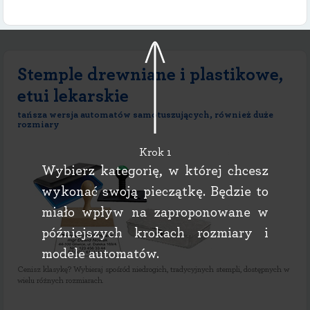
Stemple drewniane i plastikowe,
etui lekarskie
tańsza wersja automatów samotuszujących, również duże
rozmiary
Krok 1
Wybierz kategorię, w której chcesz
wykonać swoją pieczątkę. Będzie to
miało wpływ na zaproponowane w
późniejszych krokach rozmiary i
modele automatów.
Cenisz klasykę? Wybieraj spośród niedrogich, tradycyjnych stempli, dostępnych w
wielu różnych rozmiarach.