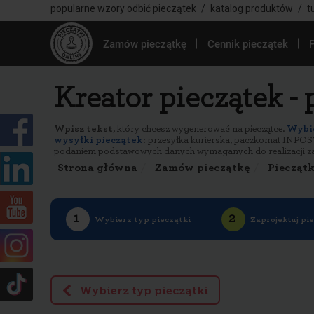
popularne wzory odbić pieczątek
/
katalog produktów
/
t
Zamów pieczątkę
Cennik pieczątek
Kreator pieczątek - 
Wpisz tekst
, który chcesz wygenerować na pieczątce.
Wybie
wysyłki pieczątek
: przesyłka kurierska, paczkomat INPOST
podaniem podstawowych danych wymaganych do realizacji z
Strona główna
Zamów pieczątkę
Pieczątk
Wybierz typ pieczątki
Zaprojektuj pi
Wybierz typ pieczątki