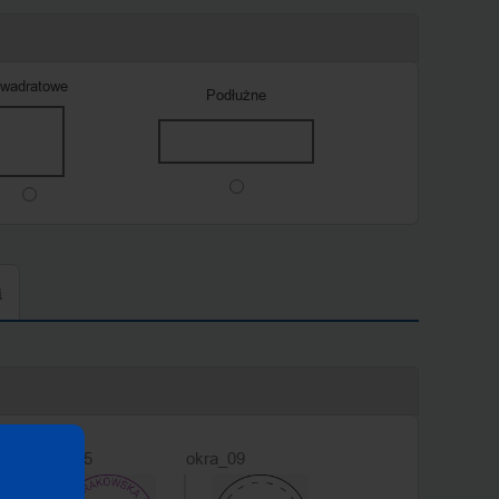
wadratowe
Podłużne
i
okra_05
okra_09
okra_06