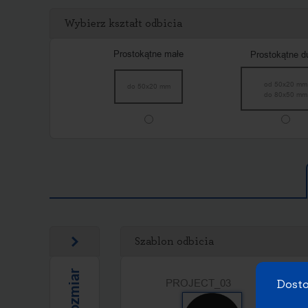
Wybierz kształt odbicia
Przeciągnij obraz tutaj 
lub 
kliknij aby wybrać 
plik
Prostokątne małe
Prostokątne d
od 50x20 mm
do 50x20 mm
do 80x50 mm
Szablon odbicia
PROJECT_03
okra_01
Dosto