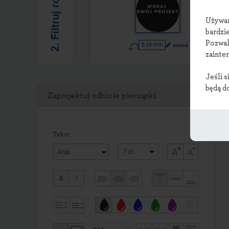
2. Filtruj rozmiar
Używ
bardzie
Pozwal
fi 24 mm
zmień
zainte
Jeśli s
będą d
Zaprojektuj odbicie pieczątki
Tekst
Arial
B
I