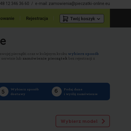
48 12 346 36 60
/
e-mail:
zamowienia@pieczatki-online.eu
owanie
Rejestracja
Twój koszyk
ne
swojej pieczątki oraz w kolejnym kroku
wybierz sposób
 serwisie lub
zamówienie pieczątek
bez rejestracji z
Wybierz sposób
Podaj dane
dostawy
i wyślij zamówienie
Wybierz model