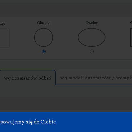
Okrągłe
Owalne
K
uże
wg modeli automatów / stempl
wg rozmiarów odbić
okra_02
okra_03
okra_04
sowujemy się do Ciebie