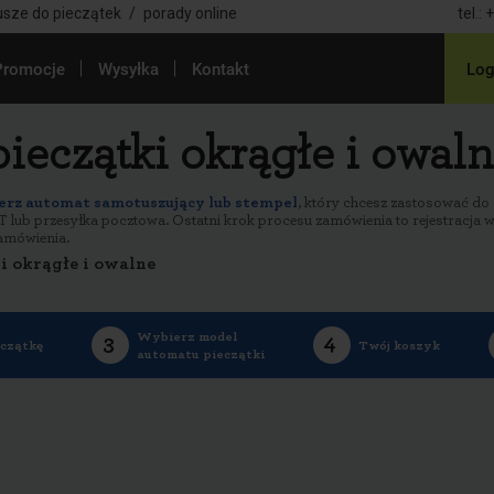
usze do pieczątek
/
porady online
tel.:
+
Promocje
Wysyłka
Kontakt
Log
pieczątki okrągłe i owal
rz automat samotuszujący lub stempel
, który chcesz zastosować do 
 lub przesyłka pocztowa. Ostatni krok procesu zamówienia to rejestracja w
amówienia.
i okrągłe i owalne
Wybierz model
eczątkę
Twój koszyk
automatu pieczątki