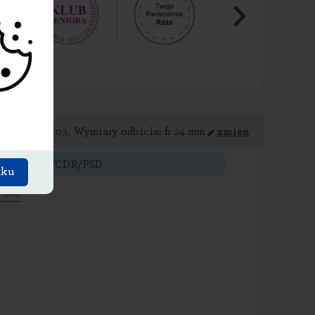
 PROJECT_03, Wymiary odbicia: fi 24 mm
zmień
SVG/EPS/AI/CDR/PSD
dku