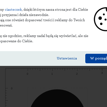
amy
ciasteczek
, dzięki którym nasza strona jest dla Ciebie
j przyjazna i działa niezawodnie.
ają one również dopasować treści i reklamy do Twoich
resowań.
ię nie zgodzisz, reklamy nadal będą się wyświetlać, ale nie
opasowane do Ciebie.
Szablon:
Dopuszczalne formaty plików: PNG/JPG/BMP/GIF/PDF 
Ustawienia
W porzą