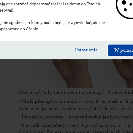
ają one również dopasować treści i reklamy do Twoich
resowań.
ię nie zgodzisz, reklamy nadal będą się wyświetlać, ale nie
opasowane do Ciebie.
Ustawienia
W porzą
Oto przykłady zastosowania pieczątki Colop Pock
- Mała pieczątka firmowa
– sprawdzi się doskonale p
Zmieści najważniejsze dane firmy, takie jak adres, nr tel
Pieczątka imienna
-
– z danymi takimi jak imię, nazwi
-
Pieczątka specjalisty
– może być wykorzystywana np. 
poza biurem. Zmieszczą się na niej dane takie jak imię