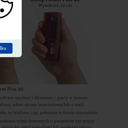
dku
et Plus 20.
odczas spotkań z klientami i pracy w terenie.
efonu, adres strony internetowej lub e-mail.
sko nr telefonu i np. pełnione w firmie stanowisko.
podczas wizyt domowych u pacjentów czy pracy
 i nazwisko, tytuł zawodowy lub naukowy czy nr