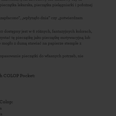
eczątka lekarska, pieczątka pielęgniarki i położnej
„zapłacono”, „wpłynęło dnia” czy „potwierdzam
0 dostępny jest w 6 różnych, fantazyjnych kolorach,
ystać tę pieczątkę jako pieczątkę motywacyjną lub
e mogło z dumą stawiać na papierze stemple z
opasowanie pieczątki do własnych potrzeb, nie
h
COLOP Pocket:
Colop:
a
wa