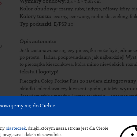
Wymiary obudowy:
2,4 × 2 × 7,6h cm
Kolor obudowy:
czarny, ruby, indygo, różowy, żółty, bi
Kolory tuszu:
czarny, czerwony, niebieski, zielony, fio
Typ poduszki
: E/PSP 20
Opis automatu:
Jeśli zastanawiasz się, czy pieczątka może być jednocze
po prostu… ładna, podpowiadamy: jak najbardziej! Wysta
to pieczątka kieszonkowa, która mimo niewielkich roz
tekstu
logotyp
i
!
zintegrowany
Pieczątka Colop Pocket Plus 20 zawiera
wymien
okładki kalendarza czy kieszeni spodni, a także
Jest niezwykle wygodna i łatwa w użyciu – automat otwi
Dzięki niewielkim rozmiarom zmieści się do każdej torebk
sowujemy się do Ciebie
amy
ciasteczek
, dzięki którym nasza strona jest dla Ciebie
j przyjazna i działa niezawodnie.