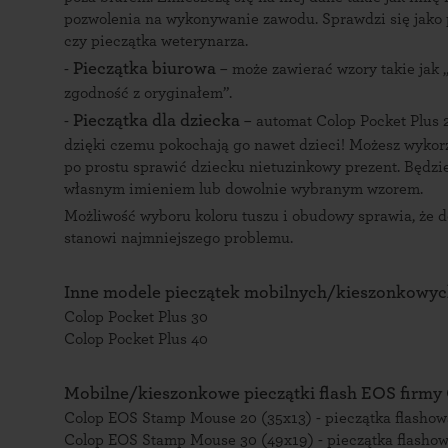
pozwolenia na wykonywanie zawodu. Sprawdzi się jako pi
czy pieczątka weterynarza.
Pieczątka biurowa
-
– może zawierać wzory takie jak 
zgodność z oryginałem”.
Pieczątka dla dziecka
-
– automat Colop Pocket Plus 2
dzięki czemu pokochają go nawet dzieci! Możesz wykorz
po prostu sprawić dziecku nietuzinkowy prezent. Będzi
własnym imieniem lub dowolnie wybranym wzorem.
Możliwość wyboru koloru tuszu i obudowy sprawia, że d
stanowi najmniejszego problemu.
Inne modele pieczątek
mobilnych/kieszonkowyc
Colop Pocket Plus 30
Colop Pocket Plus 40
Mobilne/kieszonkowe pieczątki flash EOS firmy 
Colop EOS Stamp Mouse 20 (35x13) - pieczątka flashow
Colop EOS Stamp Mouse 30 (49x19) - pieczątka flasho