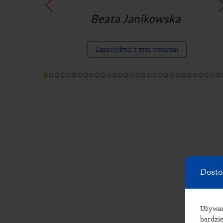
Zaprojektuj z tym wzorem
Dosto
Używ
bardzie