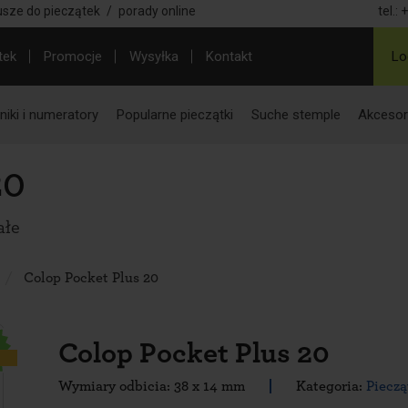
usze do pieczątek
/
porady online
tel.:
+
tek
Promocje
Wysyłka
Kontakt
Lo
iki i numeratory
Popularne pieczątki
Suche stemple
Akcesor
20
ałe
Colop Pocket Plus 20
Colop Pocket Plus 20
ć
Wymiary odbicia: 38 x 14 mm
Kategoria:
Pieczą