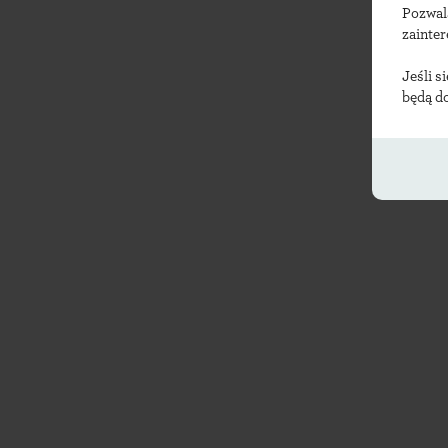
Pozwal
zainte
Jeśli s
będą d