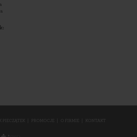
a
wa
k:
K PIECZĄTEK
PROMOCJE
O FIRMIE
KONTAKT