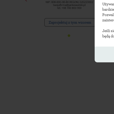
Używ
bardzie
Pozwal
zainte
Zaprojektuj z tym wzorem
Jeśli s
będą d