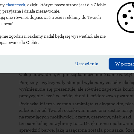
amy
ciasteczek
, dzięki którym nasza strona jest dla Ciebie
Producent:
Colop
j przyjazna i działa niezawodnie.
Wymiary odbicia:
70 x 50 mm
ają one również dopasować treści i reklamy do Twoich
Kolor obudowy:
naturalne drewno
resowań.
Kolory tuszu:
czarny, czerwony, niebieski, zielony, fiol
ię nie zgodzisz, reklamy nadal będą się wyświetlać, ale nie
Typ poduszki:
Micro 2
opasowane do Ciebie.
Opis zestawu:
Drewniany stempel oraz poduszka tuszująca Micro 2 re
każdego, kto w codziennej pracy poszukuje komfortowyc
Ustawienia
W porzą
Wydaje się, że połączenie tych wszystkich cech w jedn
Colop udowadnia, że pieczątka może mieć same zalety!
Poręczny i wytrzymały stempel wykonany został z ekolo
wyśmienicie się prezentuje, ale również zapewnia komf
precyzyjnie leżeć w każdej dłoni i każdorazowo gwaran
Poduszka Micro 2 została zamknięta w eleganckim, pla
zależności od Twoich oczekiwań może ona zostać nasą
następujących możliwości: czarny, czerwony, niebieski,
ten sam kolor, co wybrany tusz. Dzięki temu opakowani
sprawdzić barwę, jaką nasączona została poduszka. Szcz