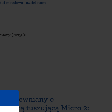
tki metalowo - szkieletowe
niany (70x50):
pel drewniany o
duszką tuszującą Micro 2: