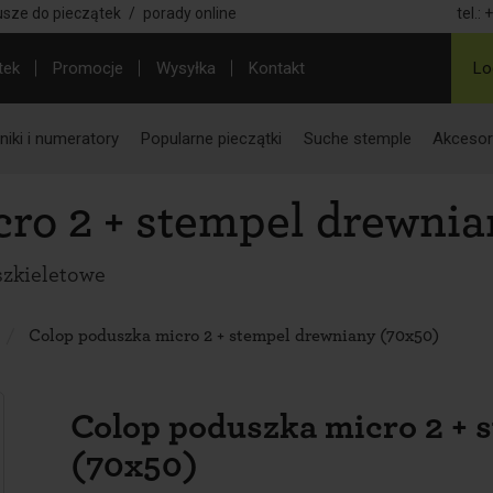
usze do pieczątek
/
porady online
tel.:
+
tek
Promocje
Wysyłka
Kontakt
Lo
iki i numeratory
Popularne pieczątki
Suche stemple
Akcesor
ro 2 + stempel drewnia
szkieletowe
Colop poduszka micro 2 + stempel drewniany (70x50)
Colop poduszka micro 2 + 
(70x50)