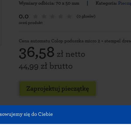
Wymiary odbicia: 70 x 50 mm
Kategoria:
Pieczą
0.0
(0 głosów)
oceń produkt
Cena automatu Colop poduszka micro 2 + stempel drew
36,58
zł netto
44,99 zł brutto
Zaprojektuj pieczątkę
Specyfikacja zestawu: stem
sowujemy się do Ciebie
wymiarach 70 x 50 mm z po