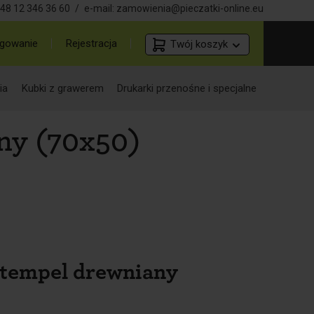
48 12 346 36 60
/
e-mail:
zamowienia@pieczatki-online.eu
gowanie
Rejestracja
Twój koszyk
ia
Kubki z grawerem
Drukarki przenośne i specjalne
ny (70x50)
stempel drewniany