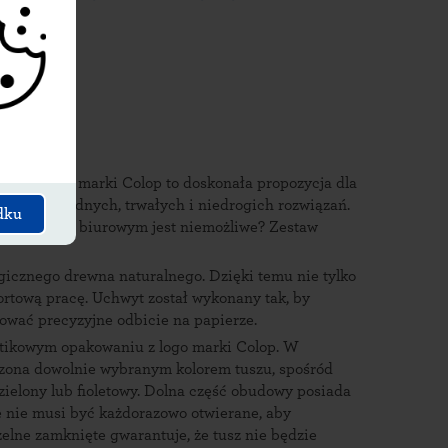
etowy
nomowanej marki Colop to doskonała propozycja dla
h, niezawodnych, trwałych i niedrogich rozwiązań.
dku
ym sprzęcie biurowym jest niemożliwe? Zestaw
gicznego drewna naturalnego. Dzięki temu nie tylko
ortową pracę. Uchwyt został wykonany tak, by
tować precyzyjne odbicie na papierze.
stikowym opakowaniu z logo marki Colop. W
czona dowolnie wybranym kolorem tuszu, spośród
 zielony lub fioletowy. Dolna część obudowy posiada
e nie musi być każdorazowo otwierane, aby
elne zamknięte gwarantuje, że tusz nie będzie