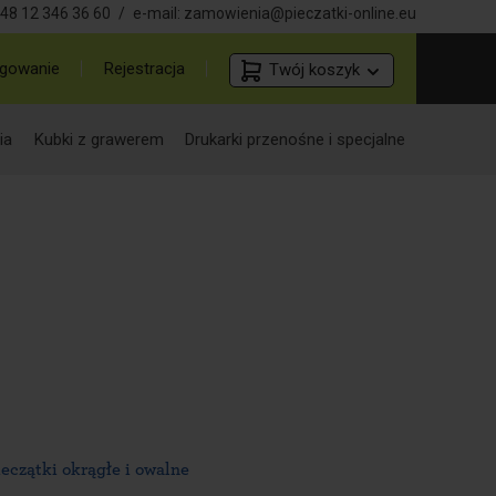
48 12 346 36 60
/
e-mail:
zamowienia@pieczatki-online.eu
gowanie
Rejestracja
Twój koszyk
ia
Kubki z grawerem
Drukarki przenośne i specjalne
ieczątki okrągłe i owalne