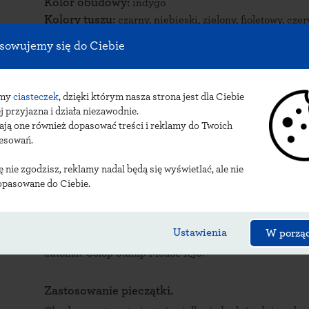
Kolor obudowy:
indygo
Kolory tuszu:
czarny, niebieski, zielony, fioletowy, c
sowujemy się do Ciebie
Opis automatu
.
Automat Colop Stamp Mouse R30 to jedyna w swoim rodz
odbicia, niewielki rozmiar produktu, pięć wyjątkowych 
amy
ciasteczek
, dzięki którym nasza strona jest dla Ciebie
mysz komputerową – wszystko to sprawia, że Colop St
j przyjazna i działa niezawodnie.
stempli kieszonkowych.
ają one również dopasować treści i reklamy do Twoich
resowań.
Automatyczne otwarcie urządzenia zdecydowanie ułatwi
guziki znajdujące się po bokach obudowy, żeby uwolnić
ię nie zgodzisz, reklamy nadal będą się wyświetlać, ale nie
zaledwie kilku sekund możesz postawić wyraźny stempe
opasowane do Ciebie.
Opływowy kształt i niewielki rozmiar podnoszą komfor
sprawia, że możesz mieć ją zawsze przy sobie. Zmieści si
może być doczepiona do kluczy czy zawieszona na smyc
Ustawienia
W porzą
Podpisywanie dokumentów na placu budowy? Wizyta d
automat Colop Stamp Mouse R30.
Zastosowanie pieczątki.