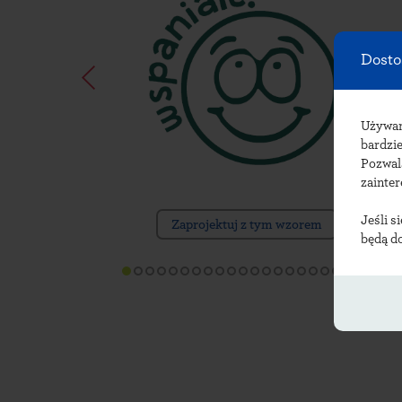
Dosto
Używ
bardzie
Pozwal
zainte
Jeśli s
Zaprojektuj z tym wzorem
będą d