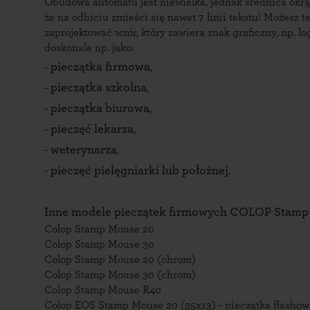
Obudowa automatu jest niewielka, jednak średnica okrą
że na odbiciu zmieści się nawet 7 linii tekstu! Możesz t
zaprojektować wzór, który zawiera znak graficzny, np. l
doskonale np. jako:
pieczątka firmowa
-
,
pieczątka szkolna
-
,
pieczątka biurowa
-
,
pieczęć lekarza
-
,
weterynarza
-
,
pieczęć pielęgniarki lub położnej
-
.
Inne modele pieczątek firmowych COLOP Stamp
Colop Stamp Mouse 20
Colop Stamp Mouse 30
Colop Stamp Mouse 20 (chrom)
Colop Stamp Mouse 30 (chrom)
Colop Stamp Mouse R40
Colop EOS Stamp Mouse 20 (35x13) - pieczątka flashow