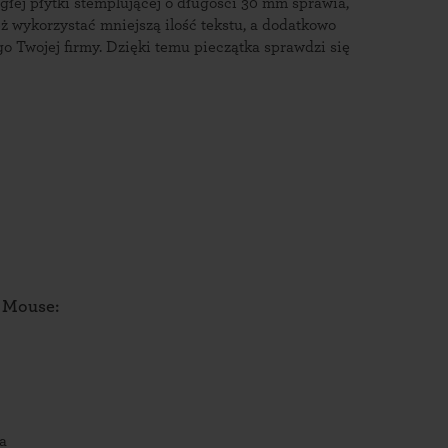
głej płytki stemplującej o długości 30 mm sprawia,
eż wykorzystać mniejszą ilość tekstu, a dodatkowo
ogo Twojej firmy. Dzięki temu pieczątka sprawdzi się
 Mouse:
a