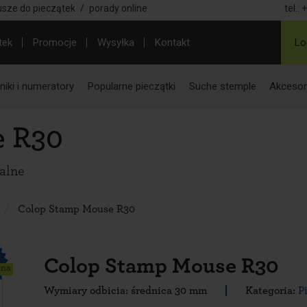
usze do pieczątek
/
porady online
tel.:
+
tek
Promocje
Wysyłka
Kontakt
Lo
iki i numeratory
Popularne pieczątki
Suche stemple
Akcesor
e R30
walne
Colop Stamp Mouse R30
Colop Stamp Mouse R30
ena
Wymiary odbicia: średnica 30 mm
Kategoria:
P