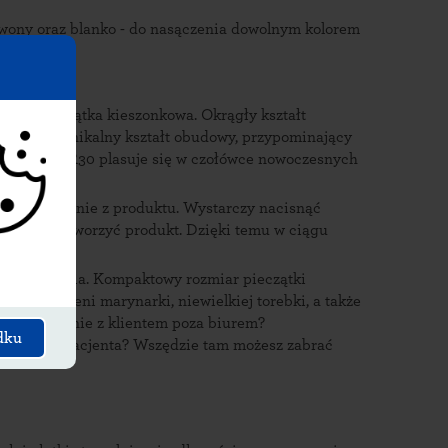
zerwony oraz blanko - do nasączenia dowolnym kolorem
aju pieczątka kieszonkowa. Okrągły kształt
kolorów i unikalny kształt obudowy, przypominający
amp Mouse R30 plasuje się w czołówce nowoczesnych
a korzystanie z produktu. Wystarczy nacisnąć
 klapkę i otworzyć produkt. Dzięki temu w ciągu
l.
t użytkowania. Kompaktowy rozmiar pieczątki
ę do kieszeni marynarki, niewielkiej torebki, a także
zy. Spotkanie z klientem poza biurem?
dku
omowa u pacjenta? Wszędzie tam możesz zabrać