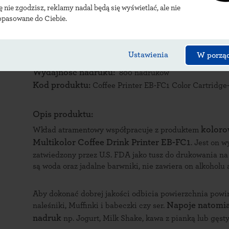
ię nie zgodzisz, reklamy nadal będą się wyświetlać, ale nie
Evebot Multikolor Coffee D
opasowane do Ciebie.
Producent:
Evebot
Kolor obudowy:
czarny
Ustawienia
W porzą
Rodzaj tuszu:
wielokolorowy / brązowy
Wydajność nadruku:
800 nadruków
Kod produktu:
Coffee Printer EB-FC1 Color Cartridge
Opis produktu:
koloro
Wkład atramentowy współpracuje z produktem
Multikolor Coffee Drink Printer EB-FC1
. Jest on 
zatwiedzony przez U.S. FDA jako tusz do drukowania n
są woda oraz jadalne barwniki, nie zawiera on alkohol
Aby dokonać dobrej jakości odbicia powierzchnia powinna
Napoje natomia
naleśniki, Muffinki i babeczki czy ser.
nadruk
np. Jogurt, Milk Shake, kawa z pianką lub gęs