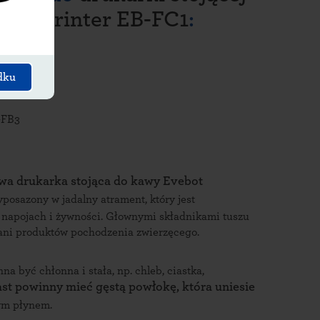
rink Printer EB-FC1
:
dku
-FB3
wa drukarka stojąca do kawy Evebot
wyposazony w jadalny atrament, który jest
a napojach i żywności. Głownymi składnikami tuszu
u ani produktów pochodzenia zwierzęcego.
 być chłonna i stała, np. chleb, ciastka,
st powinny mieć gęstą powłokę, która uniesie
tym płynem.