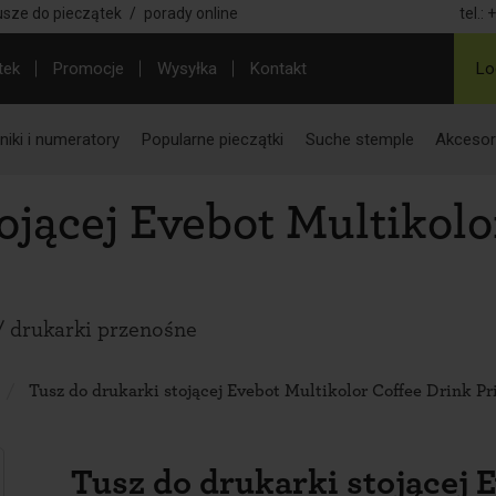
usze do pieczątek
/
porady online
tel.:
+
tek
Promocje
Wysyłka
Kontakt
Lo
iki i numeratory
Popularne pieczątki
Suche stemple
Akcesor
ojącej Evebot Multikolo
/ drukarki przenośne
Tusz do drukarki stojącej Evebot Multikolor Coffee Drink Pr
Tusz do drukarki stojącej 