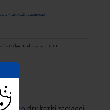
ęczne / drukarki przenośne
olor Coffee Drink Printer EB-FC1:
nnego do
drukarki stojącej