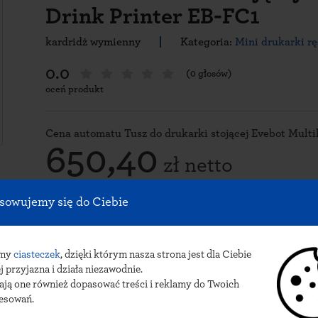
Drink Printer EB-FC1
kardridż wymienny
Kategoria:
Mini drukarki r
0.0
(0 głosów)
oceń produkt
Cena automatu Tusz do drukarki stojącej Evebot Multik
650,40
zł netto
799,99 zł brutto
sowujemy się do Ciebie
Dodaj do koszyka
amy
ciasteczek
, dzięki którym nasza strona jest dla Ciebie
j przyjazna i działa niezawodnie.
ają one również dopasować treści i reklamy do Twoich
resowań.
Specyfikacja tuszu wymie