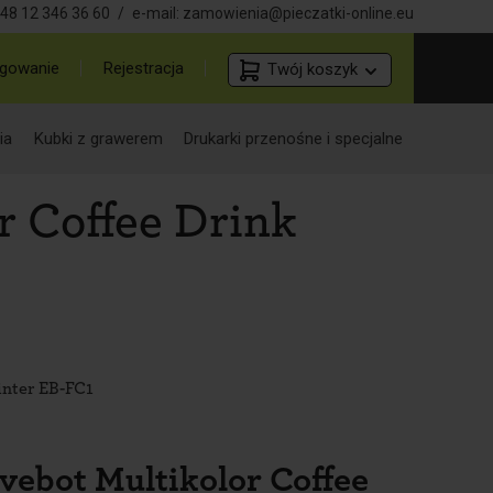
48 12 346 36 60
/
e-mail:
zamowienia@pieczatki-online.eu
gowanie
Rejestracja
Twój koszyk
ia
Kubki z grawerem
Drukarki przenośne i specjalne
r Coffee Drink
inter EB-FC1
Evebot Multikolor Coffee