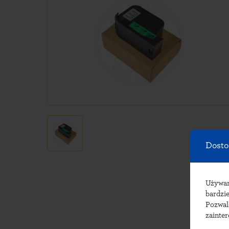
Dosto
Używ
bardzie
Pozwal
zainte