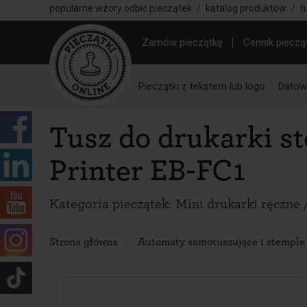
popularne wzory odbić pieczątek
/
katalog produktów
/
t
Zamów pieczątkę
Cennik pieczą
Pieczątki z tekstem lub logo
Datown
Tusz do drukarki st
Printer EB-FC1
Kategoria pieczątek:
Mini drukarki ręczne 
Strona główna
Automaty samotuszujące i stemple