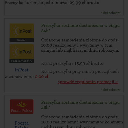
Przesyłka kurierska pobraniowa:
29,99 zł brutto
* dni robocze
Przesyłka zostanie dostarczona w ciągu
24h*
Opłacone zamówienia złożone
do godz.
10:00
realizujemy i wysyłamy
w tym
samym lub najbliższym dniu roboczym
.
Koszt przesyłki :
15,99 zł brutto
InPost
Koszt przesyłki przy min. 3 pieczątkach
w zamówieniu:
0.00 zł
sprawdź regulamin promocji »
* dni robocze
Przesyłka zostanie dostarczona w ciągu
48h*
Opłacone zamówienia złożone
do godz.
10:00
realizujemy i wysyłamy
w kolejnym
Poczta
najbliższym dniu roboczym
.