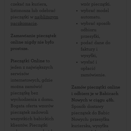
czekać na kuriera,
wzór pieczątki.
listonosza lub odebrać
wybrać model
pieczątki w
najbliższym
automatu.
paczkomacie
.
wybrać sposób
odbioru
Zamawianie pieczątek
przesyłki,
online nigdy nie było
podać dane do
prostsze.
faktury i
wysyłki,
Pieczątki Online
to
wysłać i
jeden z największych
opłacić
serwisów
zamówienie.
internetowych, gdzie
można zamówić
Zamów pieczątki online
pieczątkę bez
i odbierz je w Babicach
wychodzenia z domu.
Nowych w ciągu 48h
.
Bogata oferta wzorów
Sposób dostawy
pieczątek zadowoli
pieczątek do Babic
wszystkich babickich
Nowych: przesyłka
klientów. Pieczątki
kurierska, wysyłka