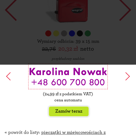
Wymiary odbicia: 39 x 15 mm
22,76
20,32 zł
netto
przykładowy szablon
(
24,99
zł z podatkiem VAT)
cena automatu
Zamów teraz
« powrót do listy:
pieczątki w miejscowościach z