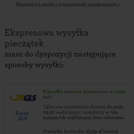
Skorzystaj z mapki i wyszukiwarki paczkomatów »
Ekspresowa wysyłka
pieczątek
masz do dyspozycji następujące
sposoby wysyłki:
Przesyłka zostanie dostarczona w ciągu
24h*
Opłacone zamówienia złożone
do godz.
09:30
realizujemy i wysyłamy
w tym
Kurier
samym lub najbliższym dniu roboczym
.
GLS
Przesyłka kurierska:
25,99 zł brutto}