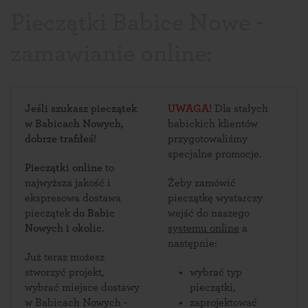
Pieczątki Babice Nowe -
zamawianie online:
Jeśli szukasz pieczątek
UWAGA!
Dla stałych
w Babicach Nowych,
babickich klientów
dobrze trafiłeś!
przygotowaliśmy
specjalne promocje.
Pieczątki online
to
najwyższa jakość i
Żeby zamówić
ekspresowa dostawa
pieczątkę wystarczy
pieczątek
do Babic
wejść do naszego
Nowych i okolic
.
systemu online
a
następnie:
Już teraz możesz
stworzyć projekt,
wybrać typ
wybrać miejsce dostawy
pieczątki,
w Babicach Nowych -
zaprojektować