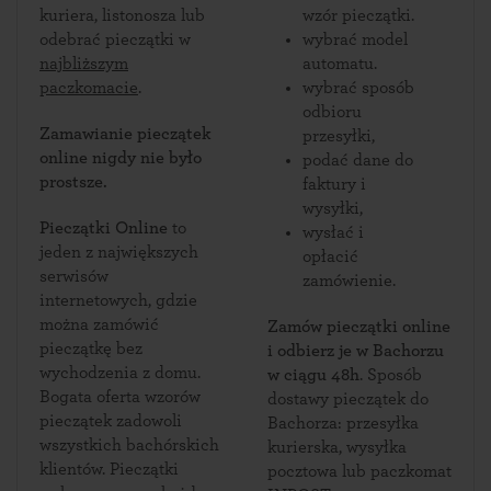
kuriera, listonosza lub
wzór pieczątki.
odebrać pieczątki w
wybrać model
najbliższym
automatu.
paczkomacie
.
wybrać sposób
odbioru
Zamawianie pieczątek
przesyłki,
online nigdy nie było
podać dane do
prostsze.
faktury i
wysyłki,
Pieczątki Online
to
wysłać i
jeden z największych
opłacić
serwisów
zamówienie.
internetowych, gdzie
można zamówić
Zamów pieczątki online
pieczątkę bez
i odbierz je w Bachorzu
wychodzenia z domu.
w ciągu 48h
. Sposób
Bogata oferta wzorów
dostawy pieczątek do
pieczątek zadowoli
Bachorza: przesyłka
wszystkich bachórskich
kurierska, wysyłka
klientów. Pieczątki
pocztowa lub paczkomat