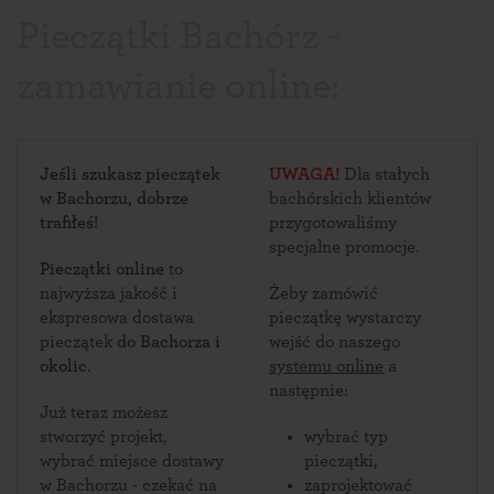
Pieczątki Bachórz -
zamawianie online:
Jeśli szukasz pieczątek
UWAGA!
Dla stałych
w Bachorzu, dobrze
bachórskich klientów
trafiłeś!
przygotowaliśmy
specjalne promocje.
Pieczątki online
to
najwyższa jakość i
Żeby zamówić
ekspresowa dostawa
pieczątkę wystarczy
pieczątek
do Bachorza i
wejść do naszego
okolic
.
systemu online
a
następnie:
Już teraz możesz
stworzyć projekt,
wybrać typ
wybrać miejsce dostawy
pieczątki,
w Bachorzu - czekać na
zaprojektować