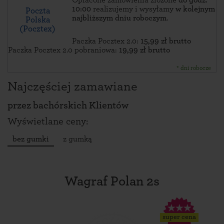
Opłacone zamówienia złożone
do godz.
10:00
realizujemy i wysyłamy
w kolejnym
Poczta
najbliższym dniu roboczym
.
Polska
(Pocztex)
Paczka Pocztex 2.0:
15,99 zł brutto
Paczka Pocztex 2.0 pobraniowa:
19,99 zł brutto
* dni robocze
Najczęściej zamawiane
przez
bachórskich Klientów
Wyświetlane ceny:
bez gumki
z gumką
Wagraf Polan 2s
super cena