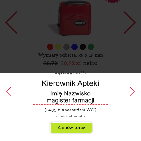
Wymiary odbicia: 39 x 15 mm
22,76
20,32 zł
netto
przykładowy szablon
(
24,99
zł z podatkiem VAT)
cena automatu
Zamów teraz