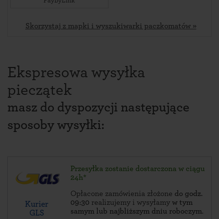
PayByLink
Skorzystaj z mapki i wyszukiwarki paczkomatów »
Ekspresowa wysyłka
pieczątek
masz do dyspozycji następujące
sposoby wysyłki:
Przesyłka zostanie dostarczona w ciągu
24h*
Opłacone zamówienia złożone
do godz.
09:30
realizujemy i wysyłamy
w tym
Kurier
samym lub najbliższym dniu roboczym
.
GLS