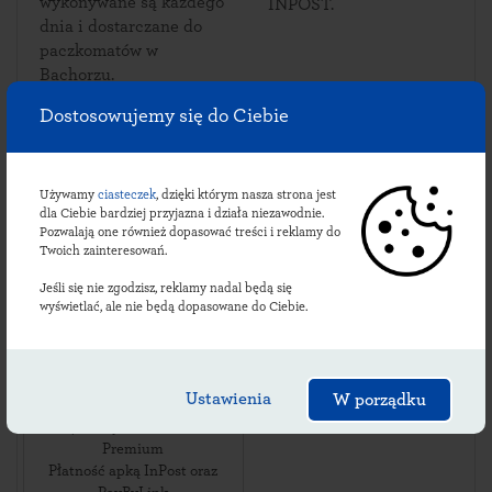
wykonywane są każdego
INPOST.
dnia i dostarczane do
paczkomatów w
Bachorzu.
Dostosowujemy się do Ciebie
Sprawdź lokalizacje
Używamy
ciasteczek
, dzięki którym nasza strona jest
dla Ciebie bardziej przyjazna i działa niezawodnie.
bachórskich
Pozwalają one również dopasować treści i reklamy do
Twoich zainteresowań.
paczkomatów:
Jeśli się nie zgodzisz, reklamy nadal będą się
wyświetlać, ale nie będą dopasowane do Ciebie.
BHR01M
ul. Bachórz 111E
,
Ustawienia
W porządku
36-068
Bachórz
,
24/7 Przy Delikatesach
Premium
Płatność apką InPost oraz