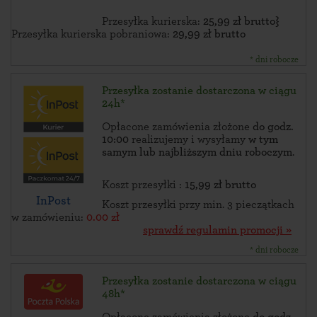
Przesyłka kurierska:
25,99 zł brutto}
Przesyłka kurierska pobraniowa:
29,99 zł brutto
* dni robocze
Przesyłka zostanie dostarczona w ciągu
24h*
Opłacone zamówienia złożone
do godz.
10:00
realizujemy i wysyłamy
w tym
samym lub najbliższym dniu roboczym
.
Koszt przesyłki :
15,99 zł brutto
InPost
Koszt przesyłki przy min. 3 pieczątkach
w zamówieniu:
0.00 zł
sprawdź regulamin promocji »
* dni robocze
Przesyłka zostanie dostarczona w ciągu
48h*