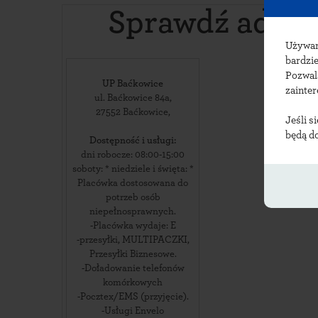
Sprawdź adre
Używ
bardzie
Pozwal
UP Baćkowice
zainte
ul. Baćkowice 84a
,
27552
Baćkowice
,
Jeśli s
będą d
Dostępność i usługi:
dni robocze: 08:00-15:00
soboty: * niedziele i święta: *
Placówka dostosowana do
potrzeb osób
niepełnosprawnych.
-Placówka wydaje: E
-przesyłki, MULTIPACZKI,
Przesyłki Biznesowe.
-Doładowanie telefonów
komórkowych
-Pocztex/EMS (przyjęcie).
-Usługi Envelo