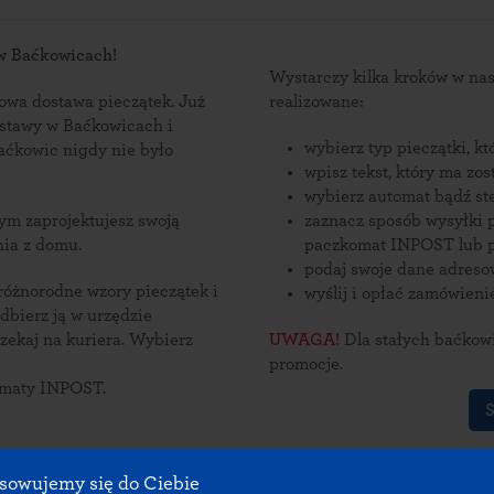
 w Baćkowicach!
Wystarczy kilka kroków w n
wa dostawa pieczątek. Już
realizowane:
ostawy w Baćkowicach i
wybierz typ pieczątki, k
wpisz tekst, który ma zo
wybierz automat bądź st
zaznacz sposób wysyłki p
nia z domu.
paczkomat INPOST lub p
podaj swoje dane adres
 różnorodne wzory pieczątek i
wyślij i opłać zamówieni
j na kuriera. Wybierz
UWAGA!
Dla stałych baćkowi
promocje.
omaty INPOST.
S
sowujemy się do Ciebie