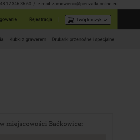
48 12 346 36 60
/
e-mail:
zamowienia@pieczatki-online.eu
gowanie
Rejestracja
Twój koszyk
ia
Kubki z grawerem
Drukarki przenośne i specjalne
w miejscowości Baćkowice: