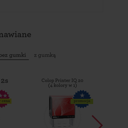
amawiane
bez gumki
z gumką
 2s
Colop Printer IQ 20
Tro
(4 kolory w 1)
r cena
promocja