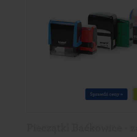
Sprawdź ceny »
Pieczątki Baćkowice - 