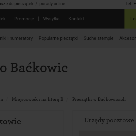
usze do pieczątek
/
porady online
tel.:
+
tek
Promocje
Wysyłka
Kontakt
Lo
iki i numeratory
Popularne pieczątki
Suche stemple
Akcesor
do Baćkowic
ka
Miejscowości na literę B
Pieczątki w Baćkowicach
kowic
Urzędy pocztowe 