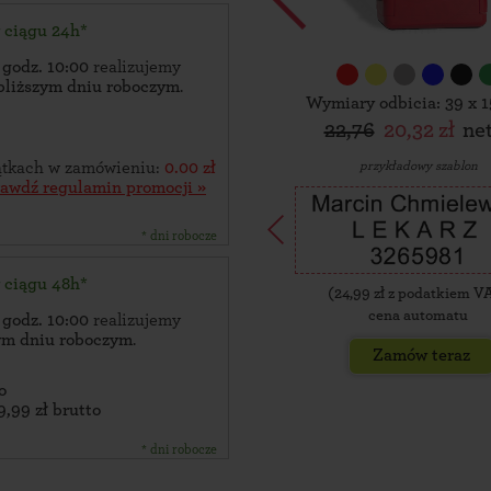
w ciągu 24h*
 godz. 10:00
realizujemy
bliższym dniu roboczym
.
Wymiary odbicia: 39 x 
22,76
20,32 zł
ne
przykładowy szablon
zątkach w zamówieniu:
0.00 zł
rawdź regulamin promocji »
* dni robocze
w ciągu 48h*
(
24,99
zł z podatkiem V
cena automatu
 godz. 10:00
realizujemy
zym dniu roboczym
.
Zamów teraz
o
9,99 zł brutto
* dni robocze