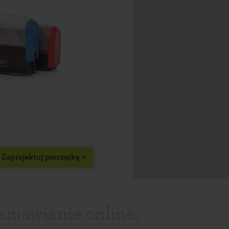
Zaprojektuj pieczątkę »
zamawianie online: