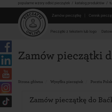
popularne wzory odbić pieczątek
/
katalog produktów
/
t
Zamów pieczątkę
Cennik pieczą
Pieczątki z tekstem lub logo
Datown
Zamów pieczątki 
Strona główna
Wysyłka pieczątek
Poczta Pols
Zamów pieczątkę do Bać