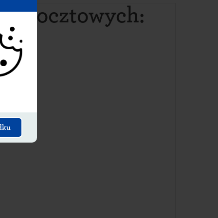
ów pocztowych
:
dku