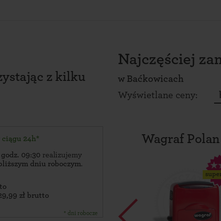
Najczęściej z
ystając z kilku
w
Baćkowicach
Wyświetlane ceny:
Wagraf Polan
w ciągu 24h*
 godz. 09:30
realizujemy
bliższym dniu roboczym
.
supe
to
29,99 zł brutto
* dni robocze