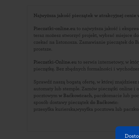
Najwyższa jakość pieczątek w atrakcyjnej cenie
Pieczatki-online.eu
to najwyższa jakość i ekspreso
teraz możesz stworzyć projekt, wybrać miejsce d
czekać na listonosza. Zamawianie pieczątek do Baćkowic nigdy nie było
prostsze.
Pieczatki-Online.eu
to serwis internetowy, w którym zaprojektujesz swoją
pieczątkę. Bez zbędnych formalności i wychodze
Sprawdź naszą bogatą ofertę, w której znajdziesz
automaty lub stemple. Zamów pieczątki online i odbierz ją w urzędzie
pocztowym
w Baćkowicach
, paczkomacie lub poczeka
sposób dostawy pieczątek
do Baćkowic
:
przesyłka kurierska,wysyłka pocztowa lub paczk
Dosto