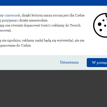
sy
baćkowickich urzęd
amy
ciasteczek
, dzięki którym nasza strona jest dla Ciebie
j przyjazna i działa niezawodnie.
ają one również dopasować treści i reklamy do Twoich
resowań.
ię nie zgodzisz, reklamy nadal będą się wyświetlać, ale nie
opasowane do Ciebie.
Ustawienia
W porzą