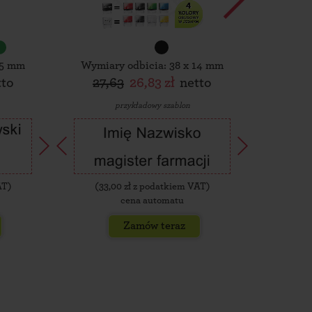
15 mm
Wymiary odbicia: 38 x 14 mm
Wymiar
tto
27,63
26,83 zł
netto
30,
przykładowy szablon
AT)
(
33,00
zł z podatkiem VAT)
(
35,
cena automatu
Zamów teraz