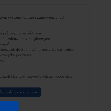
aszym
systemu online
i zamówienie jest
tórą chcesz zaprojektować
stać umieszczony na pieczątce
empel
ieczątek do Baćkowic: przesyłka kurierska,
rzesyłka pocztowa
owe
e.
ckich klientów przygotowaliśmy specjalne
kontakuj się z nami »