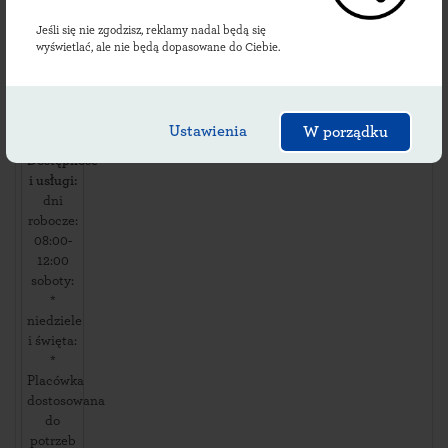
k.
Sieradza
Jeśli się nie zgodzisz, reklamy nadal będą się
ul.
wyświetlać, ale nie będą dopasowane do Ciebie.
Barczew
16
,
98275
Barczew
,
Ustawienia
W porządku
Dostępność
i usługi:
dni
robocze:
08:00-
12:00
soboty:
*
niedziele
i święta:
*
Placówka
dostosowana
do
potrzeb