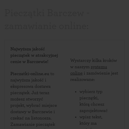
Pieczątki Barczew -
zamawianie online:
Najwyższa jakość
pieczątek w atrakcyjnej
Wystarczy kilka kroków
cenie w Barczewie!
w naszym
systemu
online
i zamówienie jest
Pieczatki-online.eu
to
realizowane:
najwyższa jakość i
ekspresowa dostawa
wybierz typ
pieczątek. Już teraz
pieczątki,
możesz stworzyć
którą chcesz
projekt, wybrać miejsce
zaprojektować
dostawy w Barczewie i
wpisz tekst,
czekać na listonosza.
który ma
Zamawianie pieczątek