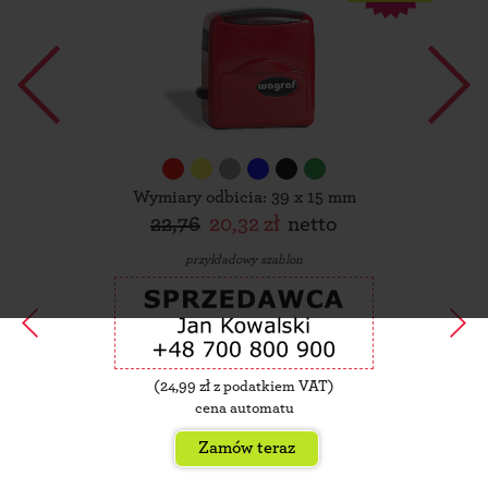
Wymiary odbicia: 39 x 15 mm
22,76
20,32 zł
netto
przykładowy szablon
(
24,99
zł z podatkiem VAT)
cena automatu
Zamów teraz