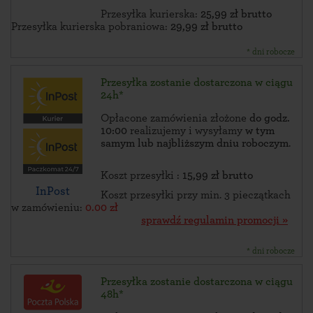
Przesyłka kurierska:
25,99 zł brutto
Przesyłka kurierska pobraniowa:
29,99 zł brutto
* dni robocze
Przesyłka zostanie dostarczona w ciągu
24h*
Opłacone zamówienia złożone
do godz.
10:00
realizujemy i wysyłamy
w tym
samym lub najbliższym dniu roboczym
.
Koszt przesyłki :
15,99 zł brutto
InPost
Koszt przesyłki przy min. 3 pieczątkach
w zamówieniu:
0.00 zł
sprawdź regulamin promocji »
* dni robocze
Przesyłka zostanie dostarczona w ciągu
48h*