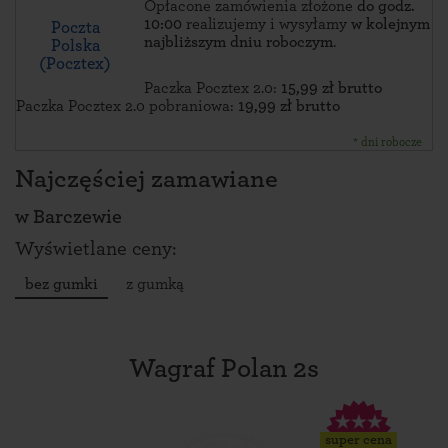
Opłacone zamówienia złożone
do godz.
10:00
realizujemy i wysyłamy
w kolejnym
Poczta
najbliższym dniu roboczym
.
Polska
(Pocztex)
Paczka Pocztex 2.0:
15,99 zł brutto
Paczka Pocztex 2.0 pobraniowa:
19,99 zł brutto
* dni robocze
Najczęściej zamawiane
w
Barczewie
Wyświetlane ceny:
bez gumki
z gumką
Wagraf Polan 2s
super cena