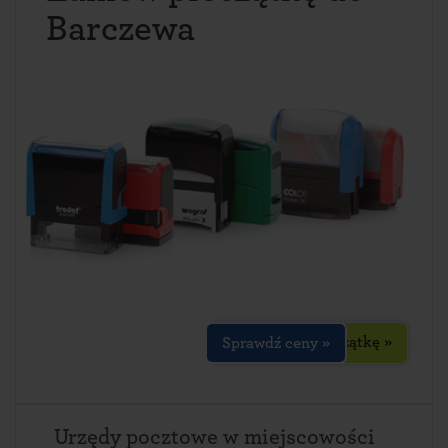
Barczewa
Zaprojektuj pieczątkę »
Sprawdź ceny »
Urzędy pocztowe w miejscowości