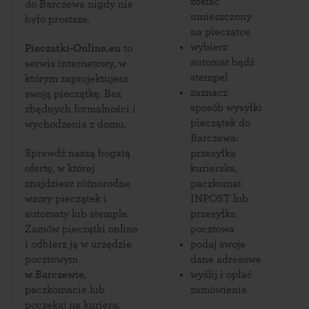
zostać
do Barczewa nigdy nie
umieszczony
było prostsze.
na pieczątce
wybierz
Pieczatki-Online.eu
to
automat bądź
serwis internetowy, w
stempel
którym zaprojektujesz
zaznacz
swoją pieczątkę. Bez
sposób wysyłki
zbędnych formalności i
pieczątek do
wychodzenia z domu.
Barczewa:
Sprawdź naszą bogatą
przesyłka
ofertę, w której
kurierska,
znajdziesz różnorodne
paczkomat
wzory pieczątek i
INPOST lub
automaty lub stemple.
przesyłka
Zamów pieczątki online
pocztowa
i odbierz ją w urzędzie
podaj swoje
pocztowym
dane adresowe
w Barczewie
,
wyślij i opłać
paczkomacie lub
zamówienie.
poczekaj na kuriera.