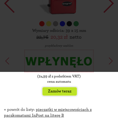
Wymiary odbicia: 39 x 15 mm
22,76
20,32 zł
netto
przykładowy szablon
(
24,99
zł z podatkiem VAT)
cena automatu
Zamów teraz
« powrót do listy:
pieczątki w miejscowościach z
paczkomatami InPost na literę B