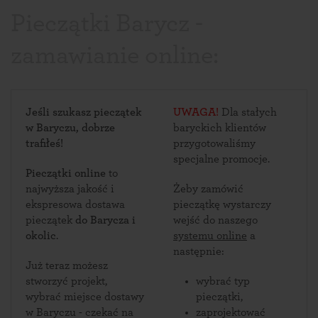
Pieczątki Barycz -
zamawianie online:
Jeśli szukasz pieczątek
UWAGA!
Dla stałych
w Baryczu, dobrze
baryckich klientów
trafiłeś!
przygotowaliśmy
specjalne promocje.
Pieczątki online
to
najwyższa jakość i
Żeby zamówić
ekspresowa dostawa
pieczątkę wystarczy
pieczątek
do Barycza i
wejść do naszego
okolic
.
systemu online
a
następnie:
Już teraz możesz
stworzyć projekt,
wybrać typ
wybrać miejsce dostawy
pieczątki,
w Baryczu - czekać na
zaprojektować