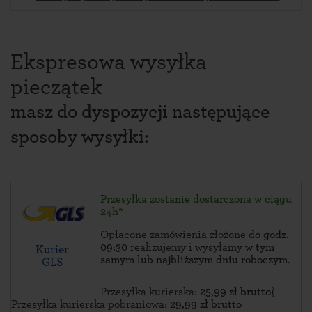
Ekspresowa wysyłka
pieczątek
masz do dyspozycji następujące
sposoby wysyłki:
Przesyłka zostanie dostarczona w ciągu
24h*
Opłacone zamówienia złożone
do godz.
09:30
realizujemy i wysyłamy
w tym
Kurier
samym lub najbliższym dniu roboczym
.
GLS
Przesyłka kurierska:
25,99 zł brutto}
Przesyłka kurierska pobraniowa:
29,99 zł brutto