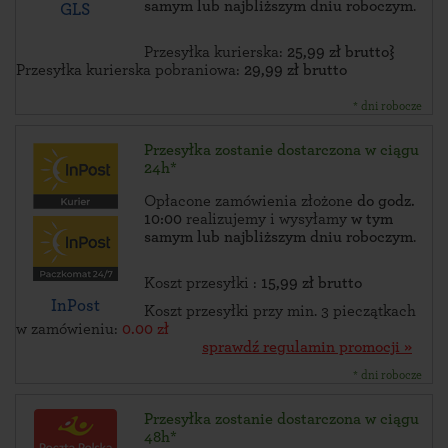
samym lub najbliższym dniu roboczym
.
GLS
Przesyłka kurierska:
25,99 zł brutto}
Przesyłka kurierska pobraniowa:
29,99 zł brutto
* dni robocze
Przesyłka zostanie dostarczona w ciągu
24h*
Opłacone zamówienia złożone
do godz.
10:00
realizujemy i wysyłamy
w tym
samym lub najbliższym dniu roboczym
.
Koszt przesyłki :
15,99 zł brutto
InPost
Koszt przesyłki przy min. 3 pieczątkach
w zamówieniu:
0.00 zł
sprawdź regulamin promocji »
* dni robocze
Przesyłka zostanie dostarczona w ciągu
48h*