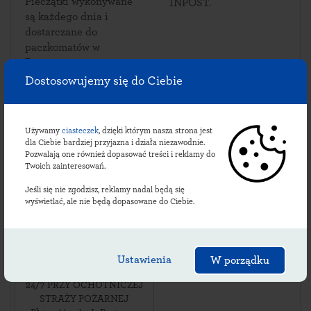
Pieczątki wykonywane
INPOST.
są każdego dnia i
dostarczane do
paczkomatów w
Bęczarce.
Dostosowujemy się do Ciebie
Sprawdź lokalizacje
Używamy
ciasteczek
, dzięki którym nasza strona jest
dla Ciebie bardziej przyjazna i działa niezawodnie.
bęczareckich
Pozwalają one również dopasować treści i reklamy do
Twoich zainteresowań.
paczkomatów:
Jeśli się nie zgodzisz, reklamy nadal będą się
wyświetlać, ale nie będą dopasowane do Ciebie.
BZR01M
ul. Bęczarka 113
,
Ustawienia
W porządku
32-444
Bęczarka
,
24/7 PRZY OCHOTNICZEJ
STRAŻY POŻARNEJ