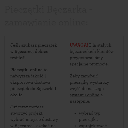
Pieczątki Bęczarka -
zamawianie online:
Jeśli szukasz pieczątek
UWAGA!
Dla stałych
w Bęczarce, dobrze
bęczareckich klientów
trafiłeś!
przygotowaliśmy
specjalne promocje.
Pieczątki online
to
najwyższa jakość i
Żeby zamówić
ekspresowa dostawa
pieczątkę wystarczy
pieczątek
do Bęczarki i
wejść do naszego
okolic
.
systemu online
a
następnie:
Już teraz możesz
stworzyć projekt,
wybrać typ
wybrać miejsce dostawy
pieczątki,
w Bęczarce - czekać na
zaprojektować