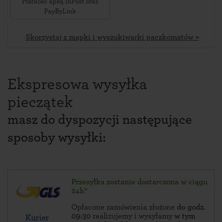
Płatność apką InPost oraz
PayByLink
Skorzystaj z mapki i wyszukiwarki paczkomatów »
Ekspresowa wysyłka
pieczątek
masz do dyspozycji następujące
sposoby wysyłki:
Przesyłka zostanie dostarczona w ciągu
24h*
Opłacone zamówienia złożone
do godz.
09:30
realizujemy i wysyłamy
w tym
Kurier