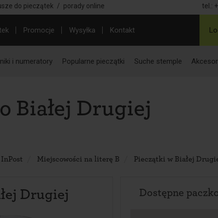
usze do pieczątek
/
porady online
tel.:
+
tek
Promocje
Wysyłka
Kontakt
Lo
iki i numeratory
Popularne pieczątki
Suche stemple
Akcesor
 Białej Drugiej
 InPost
Miejscowości na literę B
Pieczątki w Białej Drugi
łej Drugiej
Dostępne paczk