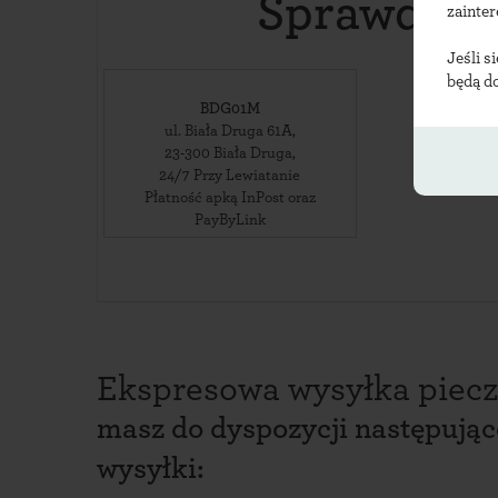
Sprawdź lo
zainte
Jeśli s
będą d
BDG01M
ul. Biała Druga 61A
,
23-300
Biała Druga
,
24/7 Przy Lewiatanie
Płatność apką InPost oraz
PayByLink
Ekspresowa wysyłka piecz
masz do dyspozycji następują
wysyłki: