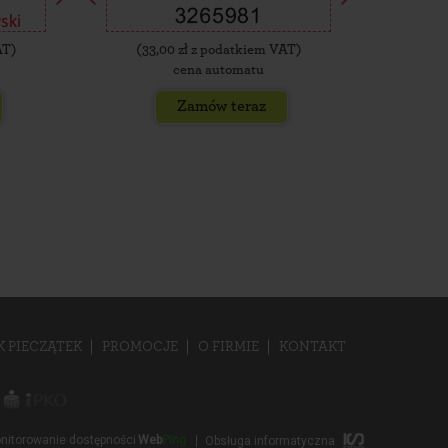
AT)
(
33,00
zł z podatkiem VAT)
(
35,
cena automatu
Zamów teraz
K PIECZĄTEK
PROMOCJE
O FIRMIE
KONTAKT
nitorowanie dostępności
Web
Ping
Obsługa informatyczna