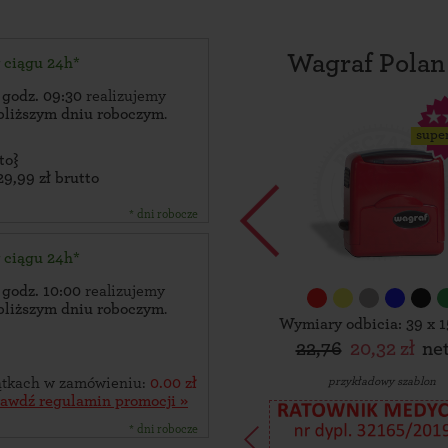
Wagraf Polan
w ciągu 24h*
 godz. 09:30
realizujemy
bliższym dniu roboczym
.
supe
to}
29,99 zł brutto
* dni robocze
w ciągu 24h*
 godz. 10:00
realizujemy
bliższym dniu roboczym
.
Wymiary odbicia: 39 x 
22,76
20,32 zł
ne
przykładowy szablon
zątkach w zamówieniu:
0.00 zł
rawdź regulamin promocji »
* dni robocze