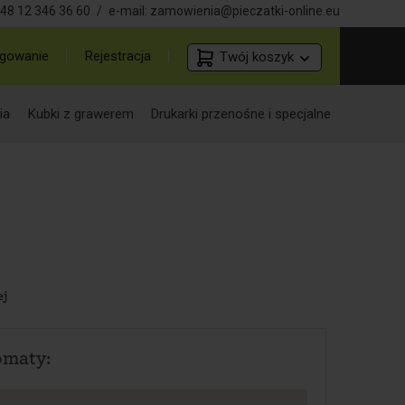
48 12 346 36 60
/
e-mail:
zamowienia@pieczatki-online.eu
gowanie
Rejestracja
Twój koszyk
ia
Kubki z grawerem
Drukarki przenośne i specjalne
ej
omaty: