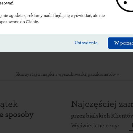
kalizacje bialskich p
resowań.
ię nie zgodzisz, reklamy nadal będą się wyświetlać, ale nie
opasowane do Ciebie.
Ustawienia
W porzą
Skorzystaj z mapki i wyszukiwarki paczkomatów »
ątek
Najczęściej z
ce sposoby
przez
bialskich Klientó
Wyświetlane ceny: