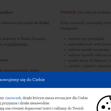
rafiłeś!
UWAGA!
a dostawa pieczątek
do Białej
Żeby zamówić pieczątkę wyst
następnie:
e dostawy w Białej Drugiej -
wybrać typ pieczątki,
ątki w
najbliższym
zaprojektować wzór piecz
wybrać model automatu.
wybrać sposób odbioru p
tsze.
podać dane do faktury i 
wysłać i opłacić zamówie
nternetowych, gdzie
zorów
Zamów pieczątki online i odb
sowujemy się do Ciebie
ą
dostawy pieczątek do Białej 
łej Drugiej.
lub paczkomat INPOST.
amy
ciasteczek
, dzięki którym nasza strona jest dla Ciebie
j przyjazna i działa niezawodnie.
ają one również dopasować treści i reklamy do Twoich