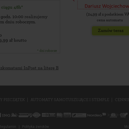
w ciągu 48h*
(
24,99
zł z podatkiem V
 godz. 10:00
realizujemy
cena automatu
zym dniu roboczym
.
Zamów teraz
o
9,99 zł brutto
* dni robocze
czkomatami InPost na literę B
Y PIECZĄTEK
AUTOMATY SAMOTUSZUJĄCE I STEMPLE
CENNI
Regulamin
Polityka zwrotów
Mo