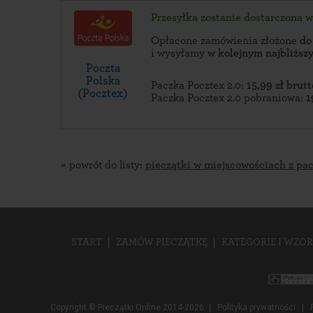
Przesyłka zostanie dostarczona 
Opłacone zamówienia złożone
do
i wysyłamy
w kolejnym najbliżs
Poczta
Polska
Paczka Pocztex 2.0:
15,99 zł brutt
(Pocztex)
Paczka Pocztex 2.0 pobraniowa:
1
« powrót do listy:
pieczątki w miejscowościach z pa
START
ZAMÓW PIECZĄTKĘ
KATEGORIE I WZOR
Copyright © Pieczątki Online 2014-2026
Polityka prywatności