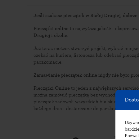
Jeśli szukasz pieczątek w Białej Drugiej, dobrze t
Pieczątki online
to najwyższa jakość i ekspresow
Drugiej i okolic
.
Już teraz możesz stworzyć projekt, wybrać miejsc
czekać na kuriera, listonosza lub odebrać piecz
paczkomacie
.
Zamawianie pieczątek online nigdy nie było pros
Pieczątki Online
to jeden z największych serwisów i
można zamówić pieczątkę bez wychodzenia z domu. Bogata oferta w
Dosto
pieczątek zadowoli wszystkich bialskich klientów. Pieczątki wykonywane s
każdego dnia i dostarczane do paczkomatów w Bia
Używ
bardzie
Pozwal