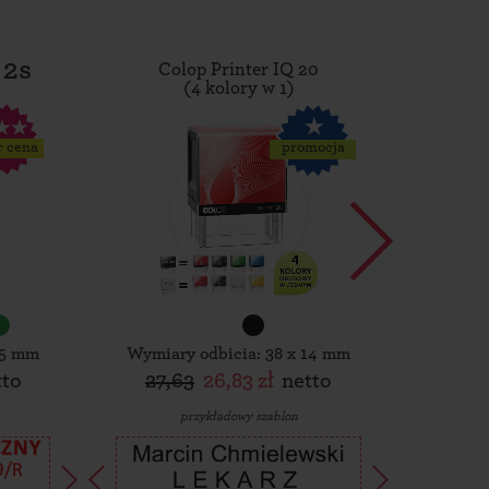
 2s
Colop Printer IQ 20
Tro
(4 kolory w 1)
r cena
promocja
15 mm
Wymiary odbicia: 38 x 14 mm
Wymiar
tto
27,63
26,83 zł
netto
30,
przykładowy szablon