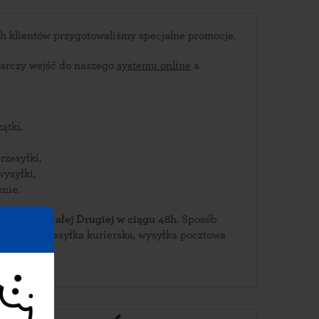
Dla stałych bialskich klientów przygotowaliśmy specjalne promocje.
arczy wejść do naszego
systemu online
a
ątki.
rzesyłki,
wysyłki,
nie.
ierz je w Białej Drugiej w ciągu 48h
. Sposób
Drugiej: przesyłka kurierska, wysyłka pocztowa