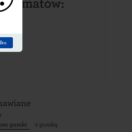
aczkomatów:
dku
amawiane
w
bez gumki
z gumką