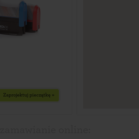
Zaprojektuj pieczątkę »
 zamawianie online: