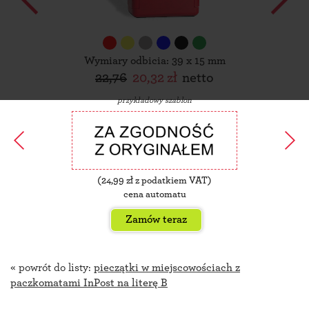
Wymiary odbicia: 39 x 15 mm
22,76
20,32 zł
netto
przykładowy szablon
(
24,99
zł z podatkiem VAT)
cena automatu
Zamów teraz
« powrót do listy:
pieczątki w miejscowościach z
paczkomatami InPost na literę B