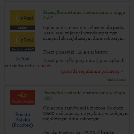
Przesyłka zostanie dostarczona w ciągu
24h*
Opłacone zamówienia złożone
do godz.
10:00
realizujemy i wysyłamy
w tym
samym lub najbliższym dniu roboczym
.
Koszt przesyłki :
15,99 zł brutto
InPost
Koszt przesyłki przy min. 3 pieczątkach
w zamówieniu:
0.00 zł
sprawdź regulamin promocji »
* dni robocze
Przesyłka zostanie dostarczona w ciągu
48h*
Opłacone zamówienia złożone
do godz.
10:00
realizujemy i wysyłamy
w kolejnym
Poczta
najbliższym dniu roboczym
.
Polska
(Pocztex)
Paczka Pocztex 2.0:
15,99 zł brutto