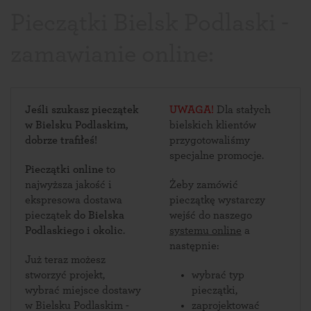
Pieczątki Bielsk Podlaski -
zamawianie online:
Jeśli szukasz pieczątek
UWAGA!
Dla stałych
w Bielsku Podlaskim,
bielskich klientów
dobrze trafiłeś!
przygotowaliśmy
specjalne promocje.
Pieczątki online
to
najwyższa jakość i
Żeby zamówić
ekspresowa dostawa
pieczątkę wystarczy
pieczątek
do Bielska
wejść do naszego
Podlaskiego i okolic
.
systemu online
a
następnie:
Już teraz możesz
stworzyć projekt,
wybrać typ
wybrać miejsce dostawy
pieczątki,
w Bielsku Podlaskim -
zaprojektować