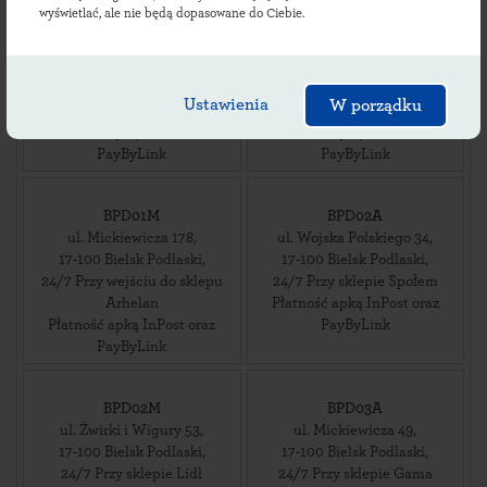
wyświetlać, ale nie będą dopasowane do Ciebie.
BPD01A
BPD01BAPP
ul. Al. Józefa Piłsudskiego 27
,
ul. Brańska 124
,
17-100
Bielsk Podlaski
,
17-100
Bielsk Podlaski
,
Ustawienia
W porządku
24/7 Przy parkingu
24/7 Przy myjni bezdotykowej
Płatność apką InPost oraz
Płatność apką InPost oraz
PayByLink
PayByLink
BPD01M
BPD02A
ul. Mickiewicza 178
,
ul. Wojska Polskiego 34
,
17-100
Bielsk Podlaski
,
17-100
Bielsk Podlaski
,
24/7 Przy wejściu do sklepu
24/7 Przy sklepie Społem
Arhelan
Płatność apką InPost oraz
Płatność apką InPost oraz
PayByLink
PayByLink
BPD02M
BPD03A
ul. Żwirki i Wigury 53
,
ul. Mickiewicza 49
,
17-100
Bielsk Podlaski
,
17-100
Bielsk Podlaski
,
24/7 Przy sklepie Lidl
24/7 Przy sklepie Gama