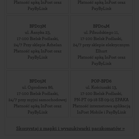
Płatność apką InPost oraz
Płatność apką InPost oraz
PayByLink
PayByLink
BPD03M
BPD04M
ul. Asnyka 23
,
ul. Piłsudskiego 11
,
17-100
Bielsk Podlaski
,
17-100
Bielsk Podlaski
,
24/7 Przy sklepie Arhelan
24/7 przy sklepie elekrycznym
Płatność apką InPost oraz
Elhurt
PayByLink
Płatność apką InPost oraz
PayByLink
BPD05M
POP-BPD6
ul. Ogrodowa 86
,
ul. Kościuszki 13
,
17-100
Bielsk Podlaski
,
17-100
Bielsk Podlaski
,
24/7 przy myjni samochodowej
PN-PT 09-18 SB 09-15 EPAKA
Płatność apką InPost oraz
Płatność internetowa aplikacją
PayByLink
InPost Mobile i PayByLink
Skorzystaj z mapki i wyszukiwarki paczkomatów »