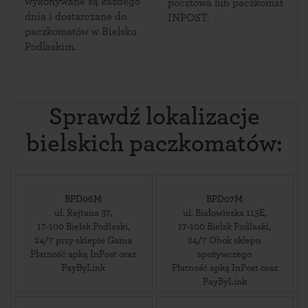
wykonywane są każdego
pocztowa lub paczkomat
dnia i dostarczane do
INPOST.
paczkomatów w Bielsku
Podlaskim.
Sprawdź lokalizacje
bielskich paczkomatów:
BPD06M
BPD07M
ul. Rejtana 37
,
ul. Białowieska 113E
,
17-100
Bielsk Podlaski
,
17-100
Bielsk Podlaski
,
24/7 przy sklepie Gama
24/7 Obok sklepu
Płatność apką InPost oraz
spożywczego
PayByLink
Płatność apką InPost oraz
PayByLink