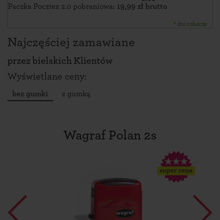
Paczka Pocztex 2.0 pobraniowa:
19,99 zł brutto
* dni robocze
Najczęściej zamawiane
przez
bielskich Klientów
Wyświetlane ceny:
bez gumki
z gumką
Wagraf Polan 2s
super cena