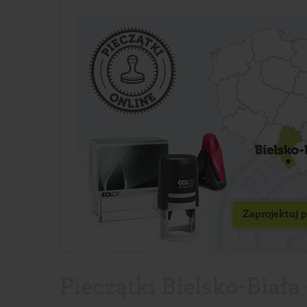
Zaprojektuj p
Pieczątki Bielsko-Biała