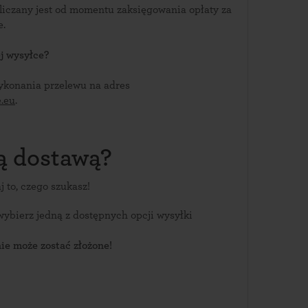
aliczany jest od momentu zaksięgowania opłaty za
e.
j wysyłce?
ykonania przelewu na adres
.eu
.
wą dostawą?
j to, czego szukasz!
 wybierz jedną z dostępnych opcji wysyłki
e może zostać złożone!