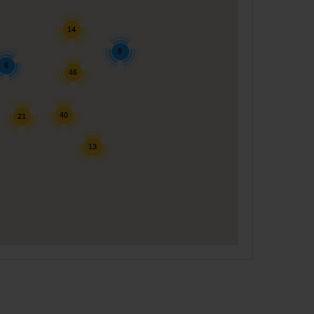
14
8
6
46
40
21
13