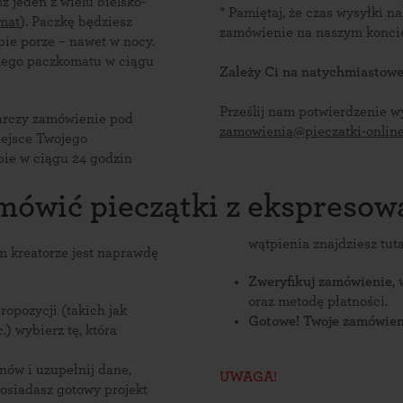
z jeden z wielu bielsko-
* Pamiętaj, że czas wysyłki n
omat
). Paczkę będziesz
zamówienie na naszym konci
bie porze – nawet w nocy.
nego paczkomatu w ciągu
Zależy Ci na natychmiastowe
Prześlij nam potwierdzenie w
tarczy zamówienie pod
zamowienia@pieczatki-online
iejsce Twojego
bie w ciągu 24 godzin
amówić pieczątki z ekspreso
wątpienia znajdziesz tuta
m kreatorze jest naprawdę
Zweryfikuj zamówienie
,
oraz metodę płatności.
opozycji (takich jak
Gotowe! Twoje zamówieni
tc.) wybierz tę, która
nów i uzupełnij dane,
UWAGA!
posiadasz gotowy projekt