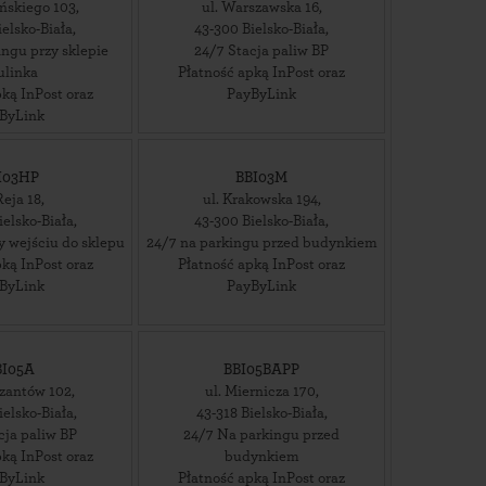
yńskiego 103
,
ul. Warszawska 16
,
ielsko-Biała
,
43-300
Bielsko-Biała
,
ngu przy sklepie
24/7 Stacja paliw BP
ulinka
Płatność apką InPost oraz
ką InPost oraz
PayByLink
ByLink
I03HP
BBI03M
Reja 18
,
ul. Krakowska 194
,
ielsko-Biała
,
43-300
Bielsko-Biała
,
y wejściu do sklepu
24/7 na parkingu przed budynkiem
ką InPost oraz
Płatność apką InPost oraz
ByLink
PayByLink
BI05A
BBI05BAPP
yzantów 102
,
ul. Miernicza 170
,
ielsko-Biała
,
43-318
Bielsko-Biała
,
cja paliw BP
24/7 Na parkingu przed
ką InPost oraz
budynkiem
ByLink
Płatność apką InPost oraz