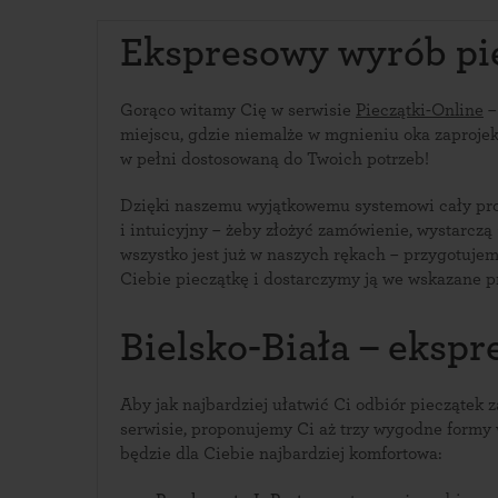
Ekspresowy wyrób pie
Gorąco witamy Cię w serwisie
Pieczątki-Online
–
miejscu, gdzie niemalże w mgnieniu oka zaprojek
w pełni dostosowaną do Twoich potrzeb!
Dzięki naszemu wyjątkowemu systemowi cały proc
i intuicyjny – żeby złożyć zamówienie, wystarczą 
wszystko jest już w naszych rękach – przygotuje
Ciebie pieczątkę i dostarczymy ją we wskazane p
Bielsko-Biała – eksp
Aby jak najbardziej ułatwić Ci odbiór piecząte
serwisie, proponujemy Ci aż trzy wygodne formy w
będzie dla Ciebie najbardziej komfortowa: