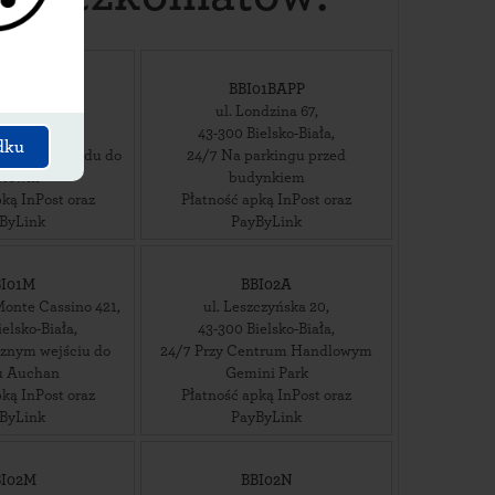
I01APP
BBI01BAPP
aconki 115
,
ul. Londzina 67
,
ielsko-Biała
,
43-300
Bielsko-Biała
,
dku
gu obok wjazdu do
24/7 Na parkingu przed
rtowni
budynkiem
ką InPost oraz
Płatność apką InPost oraz
ByLink
PayByLink
BI01M
BBI02A
Monte Cassino 421
,
ul. Leszczyńska 20
,
ielsko-Biała
,
43-300
Bielsko-Biała
,
cznym wejściu do
24/7 Przy Centrum Handlowym
u Auchan
Gemini Park
ką InPost oraz
Płatność apką InPost oraz
ByLink
PayByLink
BI02M
BBI02N