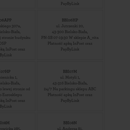
PayByLink
I06APP
BBI06HP
eskiego 307a
,
ul. Jutrzenki 20
,
ielsko-Biała
,
43-300
Bielsko-Biała
,
j stronie budynku
PN-SB 07-19:30 W sklepie A_vita
OSP
Płatność apką InPost oraz
ką InPost oraz
PayByLink
ByLink
I07HP
BBI07M
pienicka 1
,
ul. Motyli 1
,
ielsko-Biała
,
43-316
Bielsko-Biała
,
 lewej stronie od
24/7 Na parkingu sklepu ABC
o Eurosklepu
Płatność apką InPost oraz
ką InPost oraz
PayByLink
ByLink
BI08M
BBI08N
rowicka 285
,
ul. Andersa 81
,