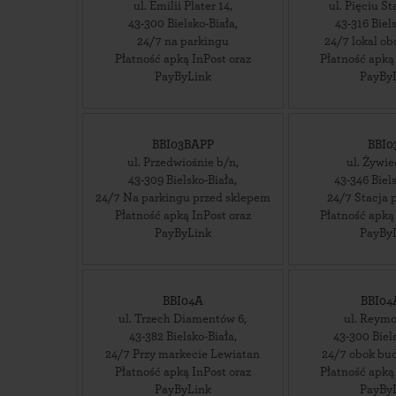
ul. Emilii Plater 14
,
ul. Pięciu S
43-300
Bielsko-Biała
,
43-316
Biel
24/7 na parkingu
24/7 lokal ob
Płatność apką InPost oraz
Płatność apką
PayByLink
PayBy
BBI03BAPP
BBI0
ul. Przedwiośnie b/n
,
ul. Żywie
43-309
Bielsko-Biała
,
43-346
Biel
24/7 Na parkingu przed sklepem
24/7 Stacja
Płatność apką InPost oraz
Płatność apką
PayByLink
PayBy
BBI04A
BBI04
ul. Trzech Diamentów 6
,
ul. Reymo
43-382
Bielsko-Biała
,
43-300
Biel
24/7 Przy markecie Lewiatan
24/7 obok bu
Płatność apką InPost oraz
Płatność apką
PayByLink
PayBy