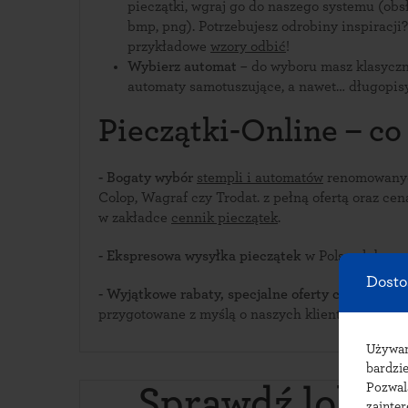
pieczątki, wgraj go do naszego systemu (obs
bmp, png). Potrzebujesz odrobiny inspiracji
przykładowe
wzory odbić
!
Wybierz automat
– do wyboru masz klasycz
automaty samotuszujące, a nawet… długopisy
Pieczątki-Online – co
- Bogaty wybór
stempli i automatów
renomowanych
Colop, Wagraf czy Trodat. z pełną ofertą oraz ce
w zakładce
cennik pieczątek
.
- Ekspresowa
wysyłka pieczątek
w Polsce lub za 
Dosto
- Wyjątkowe rabaty, specjalne oferty cenowe i
pr
przygotowane z myślą o naszych klientach.
Używ
bardzie
Pozwal
Sprawdź lokali
zainte