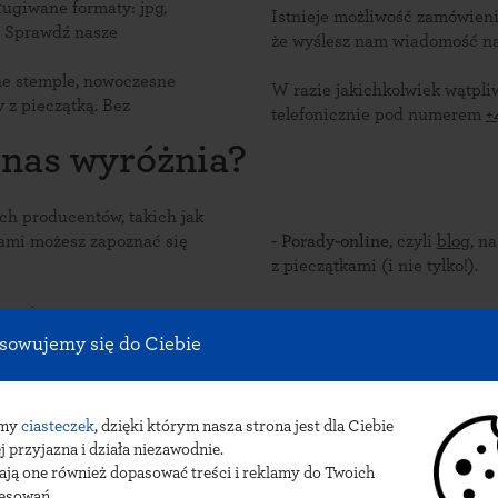
ługiwane formaty: jpg,
Istnieje możliwość zamówieni
? Sprawdź nasze
że wyślesz nam wiadomość n
ne stemple, nowoczesne
W razie jakichkolwiek wątpli
 z pieczątką. Bez
telefonicznie pod numerem
+
 nas wyróżnia?
 producentów, takich jak
nami możesz zapoznać się
- Porady-online
, czyli
blog
, n
z pieczątkami (i nie tylko!).
granicą.
Sk
sowujemy się do Ciebie
omocje na pieczątki
,
amy
ciasteczek
, dzięki którym nasza strona jest dla Ciebie
j przyjazna i działa niezawodnie.
ają one również dopasować treści i reklamy do Twoich
zacje bielsko-bialski
resowań.