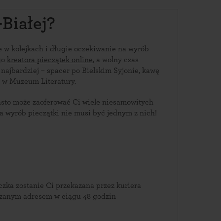
Białej?
ie w kolejkach i długie oczekiwanie na wyrób
go
kreatora pieczątek online
, a wolny czas
ć najbardziej – spacer po Bielskim Syjonie, kawę
ę w Muzeum Literatury.
asto może zaoferować Ci wiele niesamowitych
 wyrób pieczątki nie musi być jednym z nich!
zka zostanie Ci przekazana przez kuriera
azanym adresem w ciągu 48 godzin