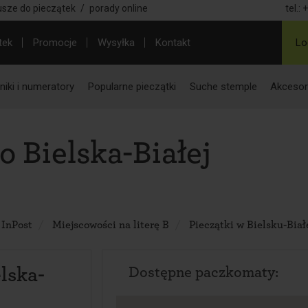
usze do pieczątek
/
porady online
tel.:
+
tek
Promocje
Wysyłka
Kontakt
Lo
iki i numeratory
Popularne pieczątki
Suche stemple
Akcesor
 Bielska-Białej
 InPost
Miejscowości na literę B
Pieczątki w Bielsku-Biał
lska-
Dostępne paczkomaty: