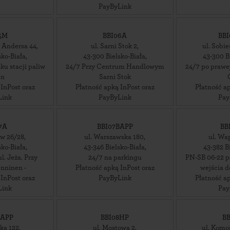
PayByLink
5M
BBI06A
BB
 Andersa 44
,
ul. Sarni Stok 2
,
ul. Sobi
sko-Biała
,
43-300
Bielsko-Biała
,
43-300
B
u stacji paliw
24/7 Przy Centrum Handlowym
24/7 po prawe
en
Sarni Stok
 InPost oraz
Płatność apką InPost oraz
Płatność ap
Link
PayByLink
Pay
7A
BBI07BAPP
BB
ów 26/28
,
ul. Warszawska 180
,
ul. Wa
sko-Biała
,
43-346
Bielsko-Biała
,
43-382
B
l. Jeża. Przy
24/7 na parkingu
PN-SB 06-22 po
nninen -
Płatność apką InPost oraz
wejścia d
 InPost oraz
PayByLink
Płatność ap
Link
Pay
BAPP
BBI08HP
B
cka 122
,
ul. Mostowa 2
,
ul. Komo