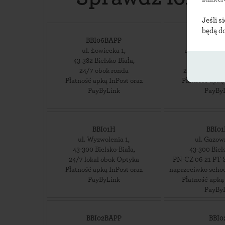
Jeśli s
będą d
BBI06BAPP
BBI3
ul. Łowiecka 1
,
ul. Trzech D
43-382
Bielsko-Biała
,
43-382
Biel
24/7 obok ronda
24/7 Parking
Płatność apką InPost oraz
Płatność apką
PayByLink
PayBy
BBI01H
BBI0
ul. Wyzwolenia 1
,
ul. Gazow
43-300
Bielsko-Biała
,
43-300
Biel
24/7 lokal obok Optyka
PN-CZ 06-21 PT-S
Płatność apką InPost oraz
naprzeciwko sch
PayByLink
Płatność apką
PayBy
BBI02BAPP
BBI0