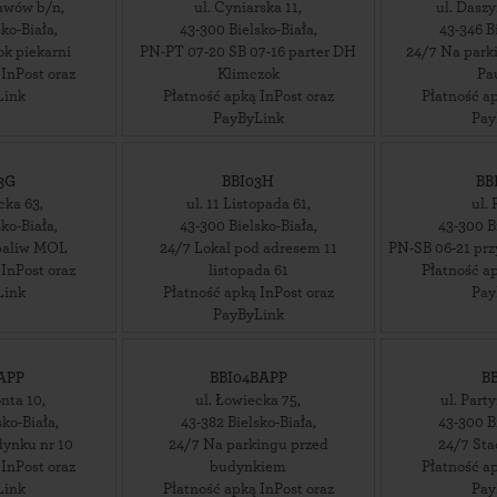
tawów b/n
,
ul. Cyniarska 11
,
ul. Dasz
sko-Biała
,
43-300
Bielsko-Biała
,
43-346
B
ok piekarni
PN-PT 07-20 SB 07-16 parter DH
24/7 Na parki
 InPost oraz
Klimczok
Pa
Link
Płatność apką InPost oraz
Płatność ap
PayByLink
Pay
3G
BBI03H
BB
cka 63
,
ul. 11 Listopada 61
,
ul. 
sko-Biała
,
43-300
Bielsko-Biała
,
43-300
B
 paliw MOL
24/7 Lokal pod adresem 11
PN-SB 06-21 prz
 InPost oraz
listopada 61
Płatność ap
Link
Płatność apką InPost oraz
Pay
PayByLink
APP
BBI04BAPP
B
nta 10
,
ul. Łowiecka 75
,
ul. Part
sko-Biała
,
43-382
Bielsko-Biała
,
43-300
B
dynku nr 10
24/7 Na parkingu przed
24/7 Sta
 InPost oraz
budynkiem
Płatność ap
Link
Płatność apką InPost oraz
Pay