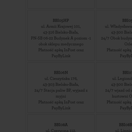
BBI05HP
BBI0
ul. Armii Krajowej 101
,
ul. Władysława
43-316
Bielsko-Biała
,
43-300
Biel
PN-SB 06-22 Budynek A poziom -1
24/7 Obok budynk
obok sklepu medycznego
Orl
Płatność apką InPost oraz
Płatność apką
PayByLink
PayBy
BBI06N
BBI0
ul. Cieszyńska 176
,
ul. Legion
43-303
Bielsko-Biała
,
43-300
Biel
24/7 Stacja paliw BP, wyjazd z
24/7 wjazd od u
myjni
hurtowni O
Płatność apką InPost oraz
Płatność apką
PayByLink
PayBy
BBI08A
BBI08
ul. Czerwona 112
,
ul. Lipni