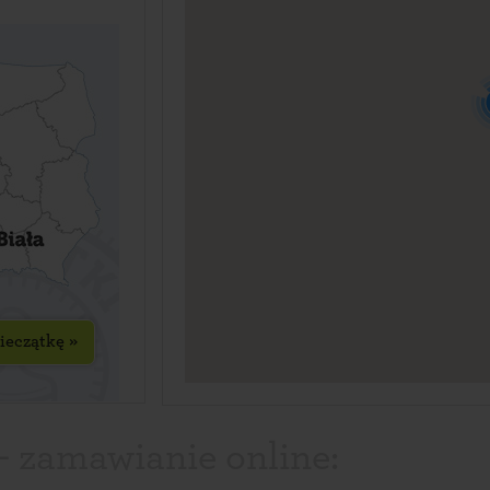
ieczątkę »
 - zamawianie online: