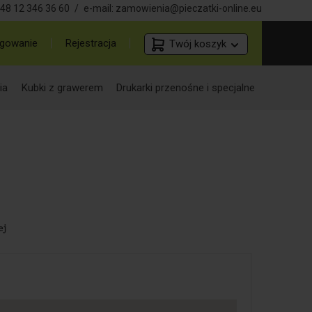
48 12 346 36 60
/
e-mail:
zamowienia@pieczatki-online.eu
gowanie
Rejestracja
Twój koszyk
ia
Kubki z grawerem
Drukarki przenośne i specjalne
ej