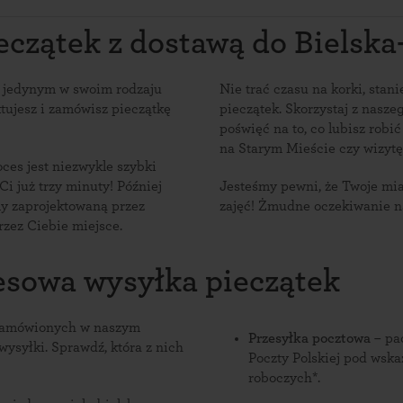
czątek z dostawą do Bielska-
 jedynym w swoim rodzaju
Nie trać czasu na korki, stan
tujesz i zamówisz pieczątkę
pieczątek. Skorzystaj z nasze
poświęć na to, co lubisz robi
na Starym Mieście czy wizyt
es jest niezwykle szybki
Ci już trzy minuty! Później
Jesteśmy pewni, że Twoje mi
my zaprojektowaną przez
zajęć! Żmudne oczekiwanie na
rzez Ciebie miejsce.
resowa wysyłka pieczątek
k zamówionych w naszym
Przesyłka pocztowa
– pac
ysyłki. Sprawdź, która z nich
Poczty Polskiej pod wsk
roboczych*.