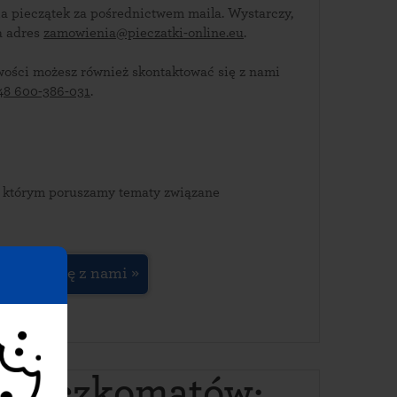
a pieczątek za pośrednictwem maila. Wystarczy,
a adres
zamowienia@pieczatki-online.eu
.
wości możesz również skontaktować się z nami
48 600-386-031
.
a którym poruszamy tematy związane
ontakuj się z nami »
ch paczkomatów: