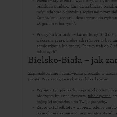
Paczkomaty InPost
– wystarczy, że wybierzes
bialskich punktów (
znajdź najbliższy paczk
mógł odebrać o dowolnie wybranej przez sie
Zamówienie zostanie dostarczone do wybra
48 godzin roboczych*.
Przesyłka kurierska
– kurier firmy GLS dos
wskazany przez Ciebie adres(może to być m
zamieszkania lub pracy). Paczka trafi do Cie
roboczych*.
Bielsko-Biała – jak z
Zaprojektowanie i zamówienie pieczątki w naszy
proste! Wystarczy, że wykonasz kilka kroków:
Wybierz typ pieczątki
– spośród podanych pr
pieczątka imienna, firmowa,
tabelaryczna
, e
najlepiej odpowiada na Twoje potrzeby.
Zaprojektuj odbicie
– wybierz jeden z szablo
jakie chcesz zamieścić na pieczątce. Jeżeli 