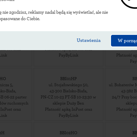
ię nie zgodzisz, reklamy nadal będą się wyświetlać, ale nie
opasowane do Ciebie.
2M
BBI01A
BB
iamentów 1
,
ul. Mostowa 4
,
ul. Str
sko-Biała
,
43-300
Bielsko-Biała
,
43-300
B
Ustawienia
W porzą
 za sklepem
24/7 przy wejściu do Galerii Sfera I
24/7 Na parkin
 InPost oraz
Płatność apką InPost oraz
hu
Link
PayByLink
Płatność ap
Pay
1HO
BBI01HP
B
nicza 5
,
ul. Stojałowskiego 50
,
ul. Bohaterów 
sko-Biała
,
43-300
Bielsko-Biała
,
43-382
B
B 06-22 parter
PN-CZ 10-23 PT-SB 10-23:30 w
24/7 Przy bo
odów ruchomych
sklepie Duży Ben
sklep
 InPost oraz
Płatność apką InPost oraz
Płatność ap
Link
PayByLink
Pay
2H
BBI02HO
B