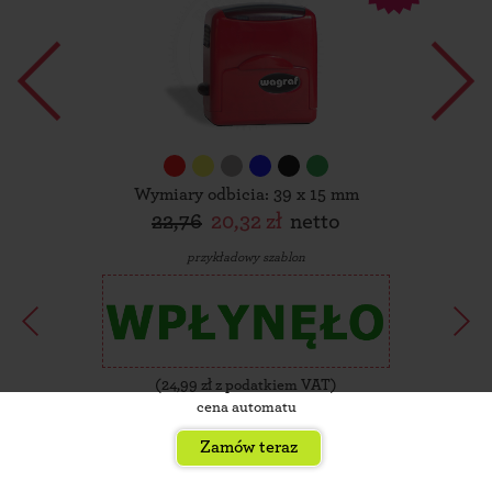
Wymiary odbicia: 39 x 15 mm
22,76
20,32 zł
netto
przykładowy szablon
(
24,99
zł z podatkiem VAT)
cena automatu
Zamów teraz