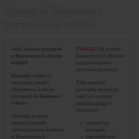
Pieczątki Bieniewice -
zamawianie online:
Jeśli szukasz pieczątek
UWAGA!
Dla stałych
w Bieniewicach, dobrze
bieniewickich klientów
trafiłeś!
przygotowaliśmy
specjalne promocje.
Pieczątki online
to
najwyższa jakość i
Żeby zamówić
ekspresowa dostawa
pieczątkę wystarczy
pieczątek
do Bieniewic
wejść do naszego
i okolic
.
systemu online
a
następnie:
Już teraz możesz
stworzyć projekt,
wybrać typ
wybrać miejsce dostawy
pieczątki,
w Bieniewicach -
zaprojektować