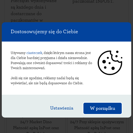
Pieczątki wykonywane
paczkomat INPOST.
są każdego dnia i
dostarczane do
paczkomatów w
Bieniewicach.
Dostosowujemy się do Ciebie
Używamy
ciasteczek
, dzięki którym nasza strona jest
Sprawdź lokalizacje
dla Ciebie bardziej przyjazna i działa niezawodnie.
Pozwalają one również dopasować treści i reklamy do
bieniewickich
Twoich zainteresowań.
paczkomatów:
Jeśli się nie zgodzisz, reklamy nadal będą się
wyświetlać, ale nie będą dopasowane do Ciebie.
BNW01M
BNW02M
Ustawienia
W porządku
ul. Błońska 52
,
ul. Błońska 109
,
05-870
Bieniewice
,
05-870
Bieniewice
,
24/7 Market Dino
24/7 Przy sklepie spożywczym
Płatność apką InPost oraz
Płatność apką InPost oraz