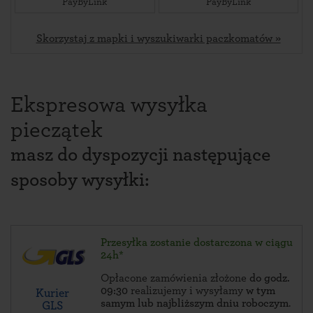
PayByLink
PayByLink
Skorzystaj z mapki i wyszukiwarki paczkomatów »
Ekspresowa wysyłka
pieczątek
masz do dyspozycji następujące
sposoby wysyłki:
Przesyłka zostanie dostarczona w ciągu
24h*
Opłacone zamówienia złożone
do godz.
09:30
realizujemy i wysyłamy
w tym
Kurier
samym lub najbliższym dniu roboczym
.
GLS