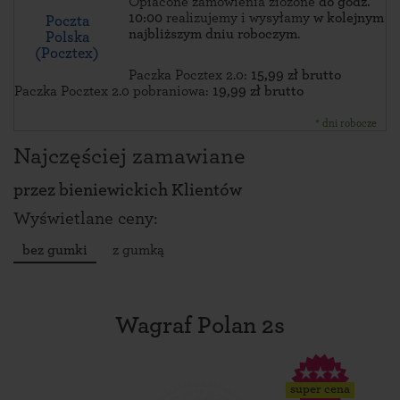
Opłacone zamówienia złożone
do godz.
10:00
realizujemy i wysyłamy
w kolejnym
Poczta
najbliższym dniu roboczym
.
Polska
(Pocztex)
Paczka Pocztex 2.0:
15,99 zł brutto
Paczka Pocztex 2.0 pobraniowa:
19,99 zł brutto
* dni robocze
Najczęściej zamawiane
przez
bieniewickich Klientów
Wyświetlane ceny:
bez gumki
z gumką
Wagraf Polan 2s
super cena