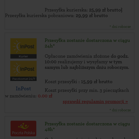
Przesyłka kurierska:
25,99 zł brutto}
Przesyłka kurierska pobraniowa:
29,99 zł brutto
* dni robocze
Przesyłka zostanie dostarczona w ciągu
24h*
Opłacone zamówienia złożone
do godz.
10:00
realizujemy i wysyłamy
w tym
samym lub najbliższym dniu roboczym
.
Koszt przesyłki :
15,99 zł brutto
InPost
Koszt przesyłki przy min. 3 pieczątkach
w zamówieniu:
0.00 zł
sprawdź regulamin promocji »
* dni robocze
Przesyłka zostanie dostarczona w ciągu
48h*