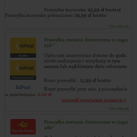
Przesyłka kurierska:
25,99 zł brutto}
Przesyłka kurierska pobraniowa:
29,99 zł brutto
* dni robocze
Przesyłka zostanie dostarczona w ciągu
24h*
Opłacone zamówienia złożone
do godz.
10:00
realizujemy i wysyłamy
w tym
samym lub najbliższym dniu roboczym
.
Koszt przesyłki :
15,99 zł brutto
InPost
Koszt przesyłki przy min. 3 pieczątkach
w zamówieniu:
0.00 zł
sprawdź regulamin promocji »
* dni robocze
Przesyłka zostanie dostarczona w ciągu
48h*