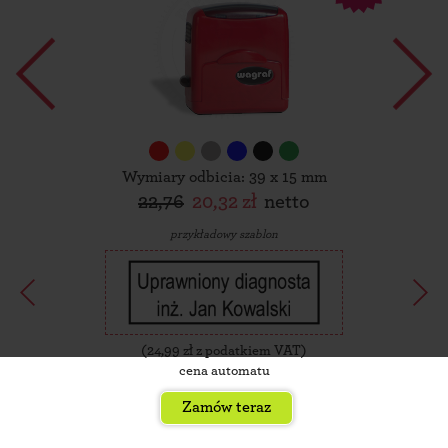
Wymiary odbicia: 39 x 15 mm
22,76
20,32 zł
netto
przykładowy szablon
(
24,99
zł z podatkiem VAT)
cena automatu
Zamów teraz