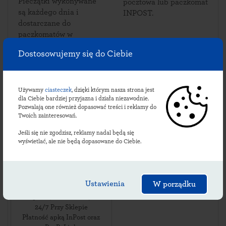
Pieczątki wykonywane
pocztowa lub paczkomat
są każdego dnia i
INPOST.
dostarczane do
paczkomatów w
Bieździedzy.
Dostosowujemy się do Ciebie
Używamy
ciasteczek
, dzięki którym nasza strona jest
Sprawdź lokalizacje
dla Ciebie bardziej przyjazna i działa niezawodnie.
Pozwalają one również dopasować treści i reklamy do
bieździedzkich
Twoich zainteresowań.
paczkomatów:
Jeśli się nie zgodzisz, reklamy nadal będą się
wyświetlać, ale nie będą dopasowane do Ciebie.
BZD01M
Ustawienia
W porządku
ul. Bieździedza 97
,
38-214
Bieździedza
,
24/7 Przy Sklepie
Płatność apką InPost oraz