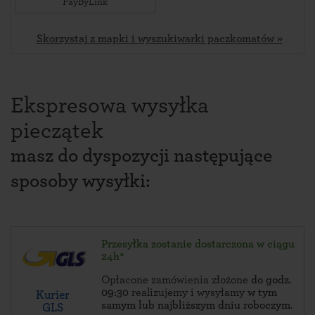
PayByLink
Skorzystaj z mapki i wyszukiwarki paczkomatów »
Ekspresowa wysyłka
pieczątek
masz do dyspozycji następujące
sposoby wysyłki:
Przesyłka zostanie dostarczona w ciągu
24h*
Opłacone zamówienia złożone
do godz.
09:30
realizujemy i wysyłamy
w tym
Kurier
samym lub najbliższym dniu roboczym
.
GLS