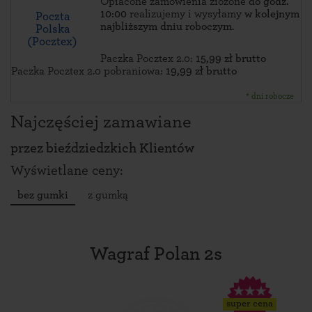
Opłacone zamówienia złożone
do godz.
10:00
realizujemy i wysyłamy
w kolejnym
Poczta
najbliższym dniu roboczym
.
Polska
(Pocztex)
Paczka Pocztex 2.0:
15,99 zł brutto
Paczka Pocztex 2.0 pobraniowa:
19,99 zł brutto
* dni robocze
Najczęściej zamawiane
przez
bieździedzkich Klientów
Wyświetlane ceny:
bez gumki
z gumką
Wagraf Polan 2s
super cena