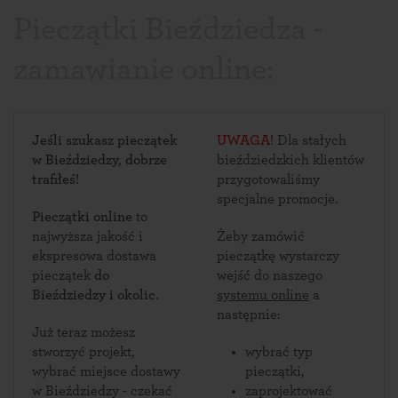
Pieczątki Bieździedza -
zamawianie online:
Jeśli szukasz pieczątek
UWAGA!
Dla stałych
w Bieździedzy, dobrze
bieździedzkich klientów
trafiłeś!
przygotowaliśmy
specjalne promocje.
Pieczątki online
to
najwyższa jakość i
Żeby zamówić
ekspresowa dostawa
pieczątkę wystarczy
pieczątek
do
wejść do naszego
Bieździedzy i okolic
.
systemu online
a
następnie:
Już teraz możesz
stworzyć projekt,
wybrać typ
wybrać miejsce dostawy
pieczątki,
w Bieździedzy - czekać
zaprojektować