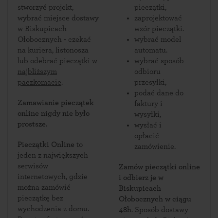
stworzyć projekt,
pieczątki,
wybrać miejsce dostawy
zaprojektować
w Biskupicach
wzór pieczątki.
Ołobocznych - czekać
wybrać model
na kuriera, listonosza
automatu.
lub odebrać pieczątki w
wybrać sposób
najbliższym
odbioru
paczkomacie
.
przesyłki,
podać dane do
Zamawianie pieczątek
faktury i
online nigdy nie było
wysyłki,
prostsze.
wysłać i
opłacić
Pieczątki Online
to
zamówienie.
jeden z największych
serwisów
Zamów pieczątki online
internetowych, gdzie
i odbierz je w
można zamówić
Biskupicach
pieczątkę bez
Ołobocznych w ciągu
wychodzenia z domu.
48h
. Sposób dostawy