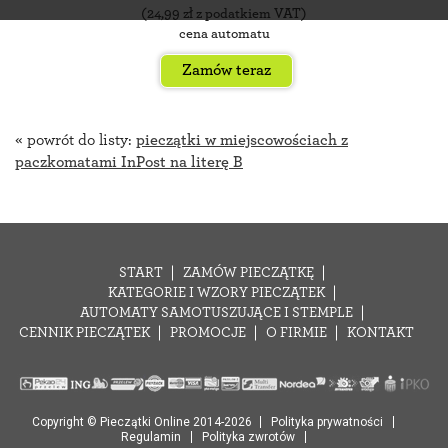
(
24,99
zł z podatkiem VAT)
cena automatu
Zamów teraz
« powrót do listy:
pieczątki w miejscowościach z
paczkomatami InPost na literę B
START
ZAMÓW PIECZĄTKĘ
KATEGORIE I WZORY PIECZĄTEK
AUTOMATY SAMOTUSZUJĄCE I STEMPLE
CENNIK PIECZĄTEK
PROMOCJE
O FIRMIE
KONTAKT
Copyright © Pieczątki Online 2014-2026
Polityka prywatności
Regulamin
Polityka zwrotów