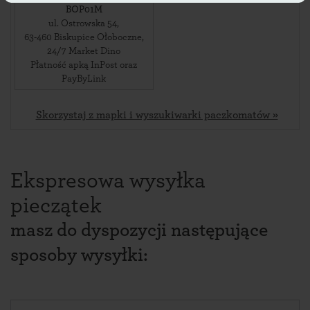
BOP01M
ul. Ostrowska 54
,
63-460
Biskupice Ołoboczne
,
24/7 Market Dino
Płatność apką InPost oraz
PayByLink
Skorzystaj z mapki i wyszukiwarki paczkomatów »
Ekspresowa wysyłka
pieczątek
masz do dyspozycji następujące
sposoby wysyłki: