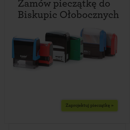
Zamów pieczątkę do
Biskupic Ołobocznych
Zaprojektuj pieczątkę »