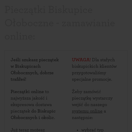
Pieczątki Biskupice
Ołoboczne - zamawianie
online:
Jeśli szukasz pieczątek
UWAGA!
Dla stałych
w Biskupicach
biskupickich klientów
Ołobocznych, dobrze
przygotowaliśmy
trafiłeś!
specjalne promocje.
Pieczątki online
to
Żeby zamówić
najwyższa jakość i
pieczątkę wystarczy
ekspresowa dostawa
wejść do naszego
pieczątek
do Biskupic
systemu online
a
Ołobocznych i okolic
.
następnie:
Już teraz możesz
wybrać typ