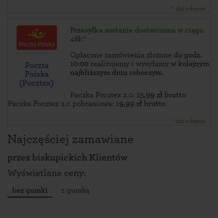
* dni robocze
Przesyłka zostanie dostarczona w ciągu
48h*
Opłacone zamówienia złożone
do godz.
10:00
realizujemy i wysyłamy
w kolejnym
Poczta
najbliższym dniu roboczym
.
Polska
(Pocztex)
Paczka Pocztex 2.0:
15,99 zł brutto
Paczka Pocztex 2.0 pobraniowa:
19,99 zł brutto
* dni robocze
Najczęściej zamawiane
przez
biskupickich Klientów
Wyświetlane ceny:
bez gumki
z gumką