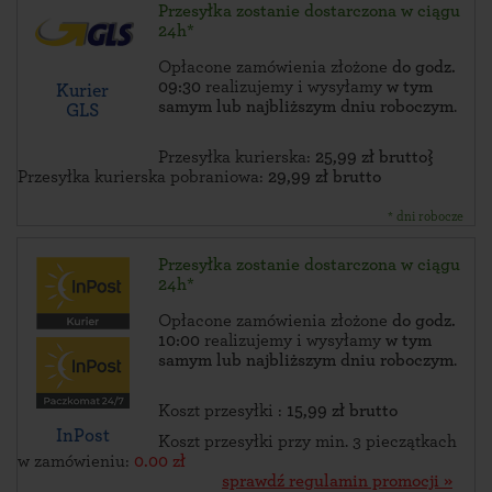
Przesyłka zostanie dostarczona w ciągu
24h*
Opłacone zamówienia złożone
do godz.
09:30
realizujemy i wysyłamy
w tym
Kurier
samym lub najbliższym dniu roboczym
.
GLS
Przesyłka kurierska:
25,99 zł brutto}
Przesyłka kurierska pobraniowa:
29,99 zł brutto
* dni robocze
Przesyłka zostanie dostarczona w ciągu
24h*
Opłacone zamówienia złożone
do godz.
10:00
realizujemy i wysyłamy
w tym
samym lub najbliższym dniu roboczym
.
Koszt przesyłki :
15,99 zł brutto
InPost
Koszt przesyłki przy min. 3 pieczątkach
w zamówieniu:
0.00 zł
sprawdź regulamin promocji »