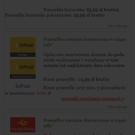
Przesyłka kurierska:
25,99 zł brutto}
Przesyłka kurierska pobraniowa:
29,99 zł brutto
* dni robocze
Przesyłka zostanie dostarczona w ciągu
24h*
Opłacone zamówienia złożone
do godz.
10:00
realizujemy i wysyłamy
w tym
samym lub najbliższym dniu roboczym
.
Koszt przesyłki :
15,99 zł brutto
InPost
Koszt przesyłki przy min. 3 pieczątkach
w zamówieniu:
0.00 zł
sprawdź regulamin promocji »
* dni robocze
Przesyłka zostanie dostarczona w ciągu
48h*