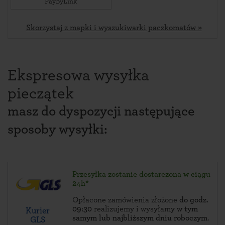
PayByLink
Skorzystaj z mapki i wyszukiwarki paczkomatów »
Ekspresowa wysyłka
pieczątek
masz do dyspozycji następujące
sposoby wysyłki:
Przesyłka zostanie dostarczona w ciągu
24h*
Opłacone zamówienia złożone
do godz.
09:30
realizujemy i wysyłamy
w tym
Kurier
samym lub najbliższym dniu roboczym
.
GLS