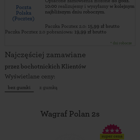
Opłacone zamówienia złożone
do godz.
10:00
realizujemy i wysyłamy
w kolejnym
Poczta
najbliższym dniu roboczym
.
Polska
(Pocztex)
Paczka Pocztex 2.0:
15,99 zł brutto
Paczka Pocztex 2.0 pobraniowa:
19,99 zł brutto
* dni robocze
Najczęściej zamawiane
przez
bochotnickich Klientów
Wyświetlane ceny:
bez gumki
z gumką
Wagraf Polan 2s
super cena