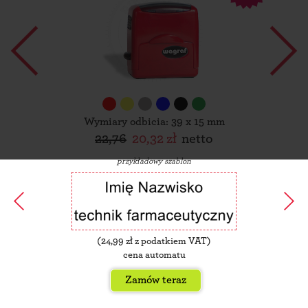
Wymiary odbicia: 39 x 15 mm
22,76
20,32 zł
netto
przykładowy szablon
(
24,99
zł z podatkiem VAT)
cena automatu
Zamów teraz