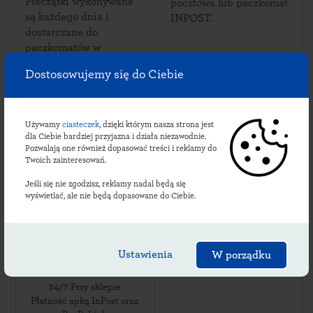
Pieczątki wykonywane
pocztowa lub paczkomat
są każdego dnia i
INPOST.
dostarczane do
paczkomatów w
Bochotnicy.
Dostosowujemy się do Ciebie
Używamy
ciasteczek
, dzięki którym nasza strona jest
Sprawdź lokalizacje
dla Ciebie bardziej przyjazna i działa niezawodnie.
Pozwalają one również dopasować treści i reklamy do
bochotnickich
Twoich zainteresowań.
paczkomatów:
Jeśli się nie zgodzisz, reklamy nadal będą się
wyświetlać, ale nie będą dopasowane do Ciebie.
BHO01M
Ustawienia
W porządku
ul. Puławska 4
,
24-120
Bochotnica
,
24/7 Przy sklepie
Płatność apką InPost oraz