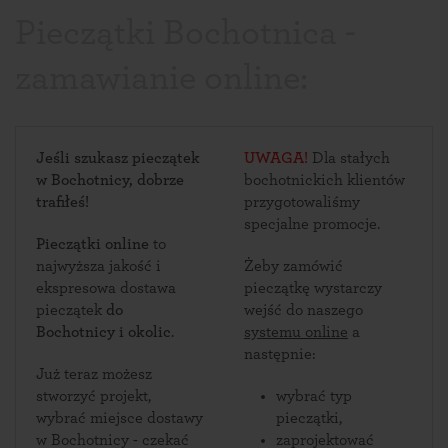
Pieczątki Bochotnica -
zamawianie online:
Jeśli szukasz pieczątek
UWAGA!
Dla stałych
w Bochotnicy, dobrze
bochotnickich klientów
trafiłeś!
przygotowaliśmy
specjalne promocje.
Pieczątki online
to
najwyższa jakość i
Żeby zamówić
ekspresowa dostawa
pieczątkę wystarczy
pieczątek
do
wejść do naszego
Bochotnicy i okolic
.
systemu online
a
następnie:
Już teraz możesz
stworzyć projekt,
wybrać typ
wybrać miejsce dostawy
pieczątki,
w Bochotnicy - czekać
zaprojektować