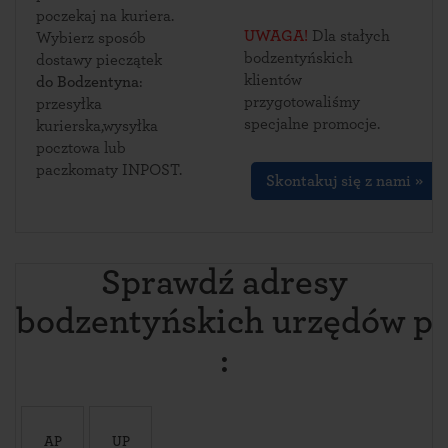
poczekaj na kuriera.
UWAGA!
Dla stałych
Wybierz sposób
bodzentyńskich
dostawy pieczątek
klientów
do Bodzentyna
:
przygotowaliśmy
przesyłka
specjalne promocje.
kurierska,wysyłka
pocztowa lub
paczkomaty INPOST.
Skontakuj się z nami »
Sprawdź adresy
bodzentyńskich urzędów p
:
AP
UP