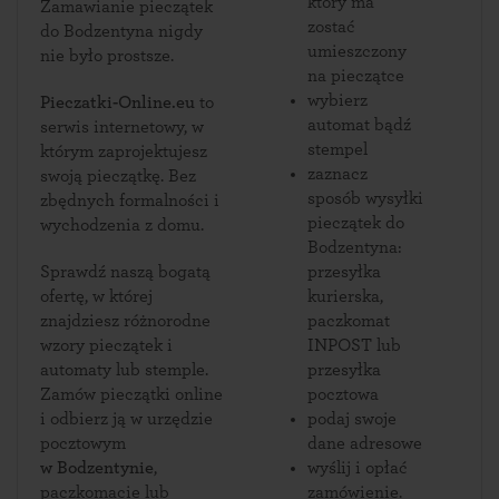
który ma
Zamawianie pieczątek
zostać
do Bodzentyna nigdy
umieszczony
nie było prostsze.
na pieczątce
wybierz
Pieczatki-Online.eu
to
automat bądź
serwis internetowy, w
stempel
którym zaprojektujesz
zaznacz
swoją pieczątkę. Bez
sposób wysyłki
zbędnych formalności i
pieczątek do
wychodzenia z domu.
Bodzentyna:
Sprawdź naszą bogatą
przesyłka
ofertę, w której
kurierska,
znajdziesz różnorodne
paczkomat
wzory pieczątek i
INPOST lub
automaty lub stemple.
przesyłka
Zamów pieczątki online
pocztowa
i odbierz ją w urzędzie
podaj swoje
pocztowym
dane adresowe
w Bodzentynie
,
wyślij i opłać
paczkomacie lub
zamówienie.