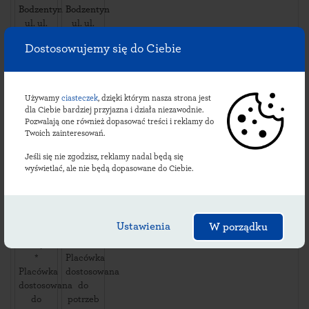
Bodzentyn
Bodzentyn
ul. ul.
ul. ul.
Mariana
Suchedniowska
Dostosowujemy się do Ciebie
Langiewicza
1
,
20
,
26010
26010
Bodzentyn
,
Bodzentyn
,
Używamy
ciasteczek
, dzięki którym nasza strona jest
Dostępność
dla Ciebie bardziej przyjazna i działa niezawodnie.
Dostępność
i usługi:
Pozwalają one również dopasować treści i reklamy do
Twoich zainteresowań.
i usługi:
dni
dni
robocze:
Jeśli się nie zgodzisz, reklamy nadal będą się
robocze:
08:00-
wyświetlać, ale nie będą dopasowane do Ciebie.
09:00-
15:00
14:00
soboty:
soboty:
*
*
niedziele
Ustawienia
W porządku
niedziele
i święta:
i święta:
*
*
Placówka
Placówka
dostosowana
dostosowana
do
do
potrzeb