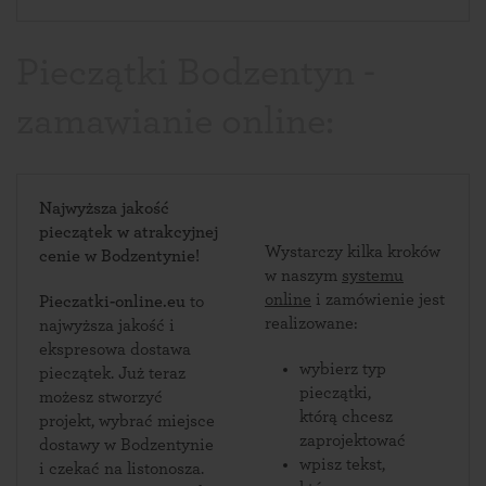
Pieczątki Bodzentyn -
zamawianie online:
Najwyższa jakość
pieczątek w atrakcyjnej
Wystarczy kilka kroków
cenie w Bodzentynie!
w naszym
systemu
online
i zamówienie jest
Pieczatki-online.eu
to
realizowane:
najwyższa jakość i
ekspresowa dostawa
wybierz typ
pieczątek. Już teraz
pieczątki,
możesz stworzyć
którą chcesz
projekt, wybrać miejsce
zaprojektować
dostawy w Bodzentynie
wpisz tekst,
i czekać na listonosza.