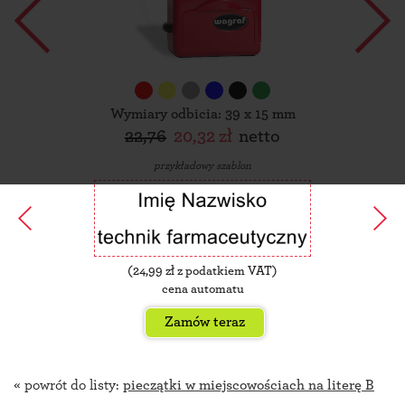
Wymiary odbicia: 39 x 15 mm
22,76
20,32 zł
netto
przykładowy szablon
(
24,99
zł z podatkiem VAT)
cena automatu
Zamów teraz
« powrót do listy:
pieczątki w miejscowościach na literę B