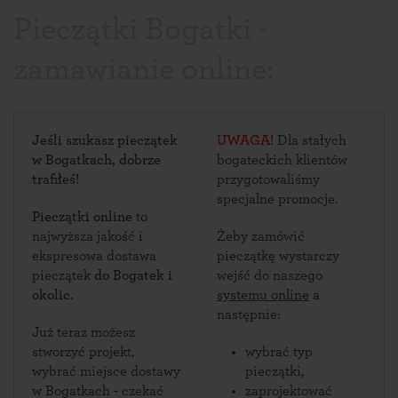
Pieczątki Bogatki -
zamawianie online:
Jeśli szukasz pieczątek
UWAGA!
Dla stałych
w Bogatkach, dobrze
bogateckich klientów
trafiłeś!
przygotowaliśmy
specjalne promocje.
Pieczątki online
to
najwyższa jakość i
Żeby zamówić
ekspresowa dostawa
pieczątkę wystarczy
pieczątek
do Bogatek i
wejść do naszego
okolic
.
systemu online
a
następnie:
Już teraz możesz
stworzyć projekt,
wybrać typ
wybrać miejsce dostawy
pieczątki,
w Bogatkach - czekać
zaprojektować