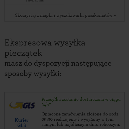
PayByLink
Skorzystaj z mapki i wyszukiwarki paczkomatów »
Ekspresowa wysyłka
pieczątek
masz do dyspozycji następujące
sposoby wysyłki:
Przesyłka zostanie dostarczona w ciągu
24h*
Opłacone zamówienia złożone
do godz.
09:30
realizujemy i wysyłamy
w tym
Kurier
samym lub najbliższym dniu roboczym
.
GLS