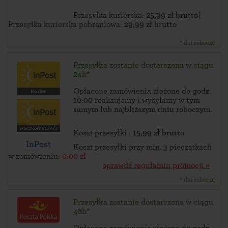
Przesyłka kurierska:
25,99 zł brutto}
Przesyłka kurierska pobraniowa:
29,99 zł brutto
* dni robocze
Przesyłka zostanie dostarczona w ciągu
24h*
Opłacone zamówienia złożone
do godz.
10:00
realizujemy i wysyłamy
w tym
samym lub najbliższym dniu roboczym
.
Koszt przesyłki :
15,99 zł brutto
InPost
Koszt przesyłki przy min. 3 pieczątkach
w zamówieniu:
0.00 zł
sprawdź regulamin promocji »
* dni robocze
Przesyłka zostanie dostarczona w ciągu
48h*