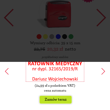
Wymiary odbicia: 39 x 15 mm
22,76
20,32 zł
netto
przykładowy szablon
(
24,99
zł z podatkiem VAT)
cena automatu
Zamów teraz