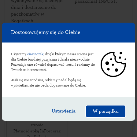
wykonywane są każdego
paczkomat INPOST.
dnia i dostarczane do
paczkomatów w
Bogatkach.
Dostosowujemy się do Ciebie
Sprawdź lokalizacje
Używamy
ciasteczek
, dzięki którym nasza strona jest
dla Ciebie bardziej przyjazna i działa niezawodnie.
bogateckich
Pozwalają one również dopasować treści i reklamy do
Twoich zainteresowań.
paczkomatów:
Jeśli się nie zgodzisz, reklamy nadal będą się
wyświetlać, ale nie będą dopasowane do Ciebie.
BQG01M
ul. Królewska 100A
,
Ustawienia
W porządku
05-502
Bogatki
,
24/7 Przy wjeździe, po prawej
stronie
Płatność apką InPost oraz