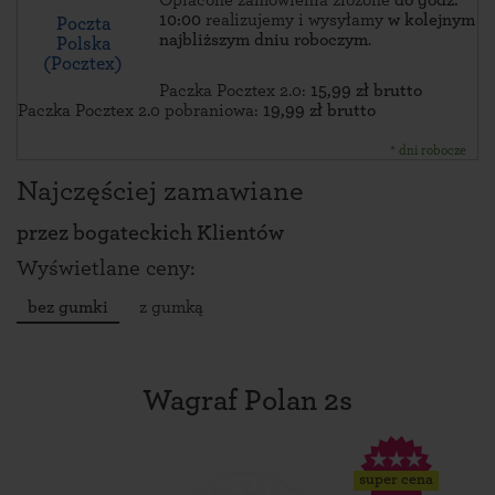
Opłacone zamówienia złożone
do godz.
10:00
realizujemy i wysyłamy
w kolejnym
Poczta
najbliższym dniu roboczym
.
Polska
(Pocztex)
Paczka Pocztex 2.0:
15,99 zł brutto
Paczka Pocztex 2.0 pobraniowa:
19,99 zł brutto
* dni robocze
Najczęściej zamawiane
przez
bogateckich Klientów
Wyświetlane ceny:
bez gumki
z gumką
Wagraf Polan 2s
super cena