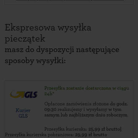
Ekspresowa wysyłka
pieczątek
masz do dyspozycji następujące
sposoby wysyłki:
Przesyłka zostanie dostarczona w ciągu
24h*
Opłacone zamówienia złożone
do godz.
09:30
realizujemy i wysyłamy
w tym
Kurier
samym lub najbliższym dniu roboczym
.
GLS
Przesyłka kurierska:
25,99 zł brutto}
Przesyłka kurierska pobraniowa:
29,99 zł brutto