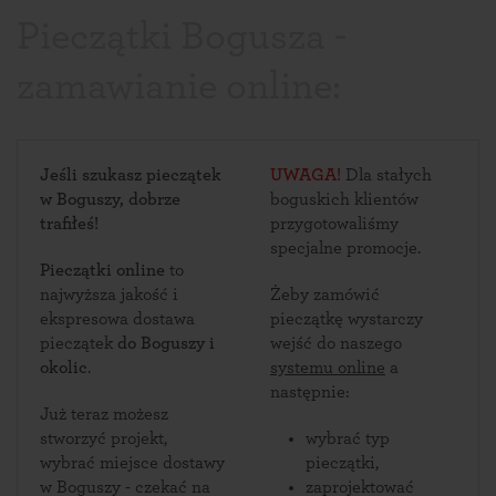
Pieczątki Bogusza -
zamawianie online:
Jeśli szukasz pieczątek
UWAGA!
Dla stałych
w Boguszy, dobrze
boguskich klientów
trafiłeś!
przygotowaliśmy
specjalne promocje.
Pieczątki online
to
najwyższa jakość i
Żeby zamówić
ekspresowa dostawa
pieczątkę wystarczy
pieczątek
do Boguszy i
wejść do naszego
okolic
.
systemu online
a
następnie:
Już teraz możesz
stworzyć projekt,
wybrać typ
wybrać miejsce dostawy
pieczątki,
w Boguszy - czekać na
zaprojektować