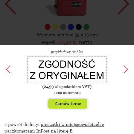
Wymiary odbicia: 39 x 15 mm
22,76
20,32 zł
netto
przykładowy szablon
(
24,99
zł z podatkiem VAT)
cena automatu
Zamów teraz
« powrót do listy:
pieczątki w miejscowościach z
paczkomatami InPost na literę B