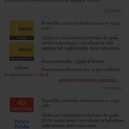
Przesyłka kurierska pobraniowa:
29,99 zł brutto
* dni robocze
Przesyłka zostanie dostarczona w ciągu
24h*
Opłacone zamówienia złożone
do godz.
10:00
realizujemy i wysyłamy
w tym
samym lub najbliższym dniu roboczym
.
Koszt przesyłki :
15,99 zł brutto
InPost
Koszt przesyłki przy min. 3 pieczątkach
w zamówieniu:
0.00 zł
sprawdź regulamin promocji »
* dni robocze
Przesyłka zostanie dostarczona w ciągu
48h*
Opłacone zamówienia złożone
do godz.
10:00
realizujemy i wysyłamy
w kolejnym
Poczta
najbliższym dniu roboczym
.
Polska