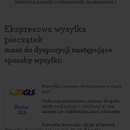
Skorzystaj z mapki i wyszukiwarki paczkomatów »
Ekspresowa wysyłka
pieczątek
masz do dyspozycji następujące
sposoby wysyłki:
Przesyłka zostanie dostarczona w ciągu
24h*
Opłacone zamówienia złożone
do godz.
09:30
realizujemy i wysyłamy
w tym
Kurier
samym lub najbliższym dniu roboczym
.
GLS
Przesyłka kurierska:
25,99 zł brutto}