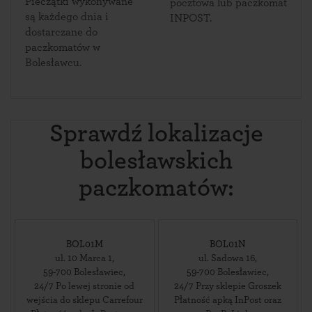
Pieczątki wykonywane
pocztowa lub paczkomat
są każdego dnia i
INPOST.
dostarczane do
paczkomatów w
Bolesławcu.
Sprawdź lokalizacje
bolesławskich
paczkomatów:
BOL01M
BOL01N
ul. 10 Marca 1
,
ul. Sadowa 16
,
59-700
Bolesławiec
,
59-700
Bolesławiec
,
24/7 Po lewej stronie od
24/7 Przy sklepie Groszek
wejścia do sklepu Carrefour
Płatność apką InPost oraz