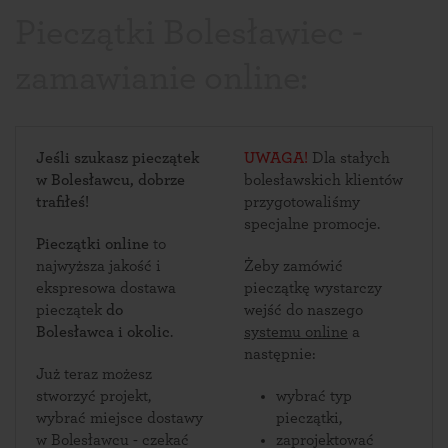
Pieczątki Bolesławiec -
zamawianie online:
Jeśli szukasz pieczątek
UWAGA!
Dla stałych
w Bolesławcu, dobrze
bolesławskich klientów
trafiłeś!
przygotowaliśmy
specjalne promocje.
Pieczątki online
to
najwyższa jakość i
Żeby zamówić
ekspresowa dostawa
pieczątkę wystarczy
pieczątek
do
wejść do naszego
Bolesławca i okolic
.
systemu online
a
następnie:
Już teraz możesz
stworzyć projekt,
wybrać typ
wybrać miejsce dostawy
pieczątki,
w Bolesławcu - czekać
zaprojektować