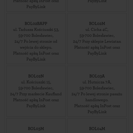
Płatność apką InPost oraz
PayByLink
PayByLink
BOL02BAPP
BOL02M
ul. Tadusza Kościuszki 53
,
ul. Cicha 4C
,
59-700
Bolesławiec
,
59-700
Bolesławiec
,
24/7 Po lewej stronie od
24/7 Przy sklepie Lewiatan
wejścia do sklepu.
Płatność apką InPost oraz
Płatność apką InPost oraz
PayByLink
PayByLink
BOL02N
BOL03A
ul. Kościuszki 15
,
ul. Hutnicza 7A
,
59-700
Bolesławiec
,
59-700
Bolesławiec
,
24/7 Przy markecie Kaufland
24/7 Po lewej stronie pasażu
Płatność apką InPost oraz
handlowego.
PayByLink
Płatność apką InPost oraz
PayByLink
BOL03M
BOL04M