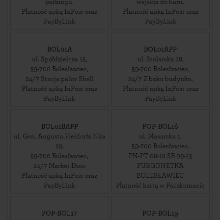
parkingu.
wejścia do baru.
Płatność apką InPost oraz
Płatność apką InPost oraz
PayByLink
PayByLink
BOL01A
BOL01APP
ul. Spółdzielcza 15
,
ul. Stolarska 28
,
59-700
Bolesławiec
,
59-700
Bolesławiec
,
24/7 Stacja paliw Shell
24/7 Z boku budynku.
Płatność apką InPost oraz
Płatność apką InPost oraz
PayByLink
PayByLink
BOL01BAPP
POP-BOL16
ul. Gen. Augusta Fieldorfa Nila
ul. Masarska 1
,
29
,
59-700
Bolesławiec
,
59-700
Bolesławiec
,
PN-PT 08-18 SB 09-13
24/7 Market Dino
FURGONETKA
Płatność apką InPost oraz
BOLESŁAWIEC
PayByLink
Płatność kartą w Paczkomacie
POP-BOL17
POP-BOL19