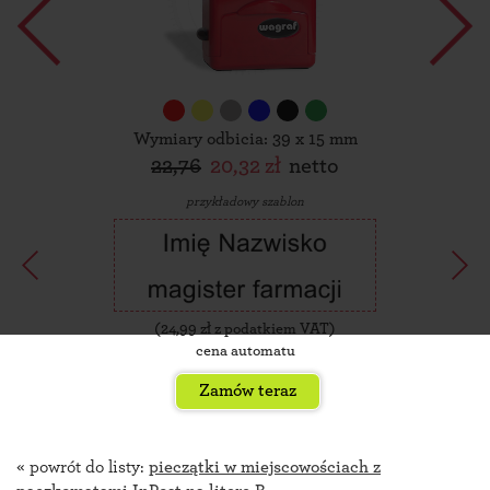
Wymiary odbicia: 39 x 15 mm
22,76
20,32 zł
netto
przykładowy szablon
(
24,99
zł z podatkiem VAT)
cena automatu
Zamów teraz
« powrót do listy:
pieczątki w miejscowościach z