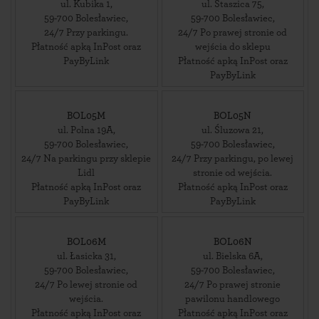
ul. Kubika 1
,
ul. Staszica 75
,
59-700
Bolesławiec
,
59-700
Bolesławiec
,
24/7 Przy parkingu.
24/7 Po prawej stronie od
Płatność apką InPost oraz
wejścia do sklepu
PayByLink
Płatność apką InPost oraz
PayByLink
BOL05M
BOL05N
ul. Polna 19A
,
ul. Śluzowa 21
,
59-700
Bolesławiec
,
59-700
Bolesławiec
,
24/7 Na parkingu przy sklepie
24/7 Przy parkingu, po lewej
Lidl
stronie od wejścia.
Płatność apką InPost oraz
Płatność apką InPost oraz
PayByLink
PayByLink
BOL06M
BOL06N
ul. Łasicka 31
,
ul. Bielska 6A
,
59-700
Bolesławiec
,
59-700
Bolesławiec
,
24/7 Po lewej stronie od
24/7 Po prawej stronie
wejścia.
pawilonu handlowego
Płatność apką InPost oraz
Płatność apką InPost oraz