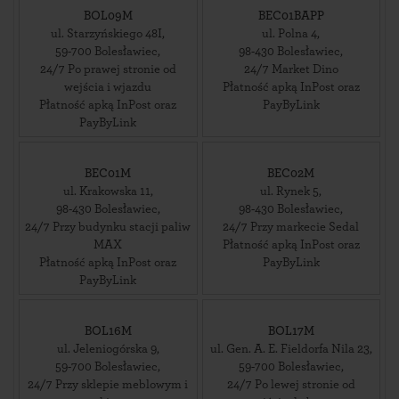
BOL09M
BEC01BAPP
ul. Starzyńskiego 48I
,
ul. Polna 4
,
59-700
Bolesławiec
,
98-430
Bolesławiec
,
24/7 Po prawej stronie od
24/7 Market Dino
wejścia i wjazdu
Płatność apką InPost oraz
Płatność apką InPost oraz
PayByLink
PayByLink
BEC01M
BEC02M
ul. Krakowska 11
,
ul. Rynek 5
,
98-430
Bolesławiec
,
98-430
Bolesławiec
,
24/7 Przy budynku stacji paliw
24/7 Przy markecie Sedal
MAX
Płatność apką InPost oraz
Płatność apką InPost oraz
PayByLink
PayByLink
BOL16M
BOL17M
ul. Jeleniogórska 9
,
ul. Gen. A. E. Fieldorfa Nila 23
,
59-700
Bolesławiec
,
59-700
Bolesławiec
,
24/7 Przy sklepie meblowym i
24/7 Po lewej stronie od