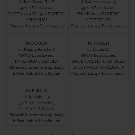
ul. Jana Pawła II 21B
,
ul. Gałczyńskiego 13
,
59-700
Bolesławiec
,
59-700
Bolesławiec
,
PN-PT 09-19 SB 09-16 PAKERSI
PN-ND 08-20 PARKING
HAU MIAU
STRZEŻONY
Płatność kartą w Paczkomacie
Płatność kartą w Paczkomacie
POP-BOL13
POP-BOL21
ul. Adama Asnyka 4
,
ul. Rynek 12
,
59-700
Bolesławiec
,
98-430
Bolesławiec
,
PN-SB 08-23 DUŻY BEN
PN-SB 06-22 ND 08-20 SKLEP
Płatność internetowa aplikacją
SPOŻYWCZY U RÓŻAKÓW
InPost Mobile i PayByLink
Płatność kartą w Paczkomacie
POP-BOL11
ul. Spokojna 24
,
59-700
Bolesławiec
,
PN-PT 08-18 EPAKA
Płatność internetowa aplikacją
InPost Mobile i PayByLink