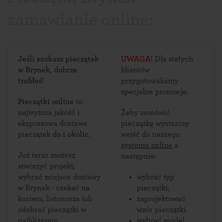
zamawianie online:
Jeśli szukasz pieczątek
UWAGA!
Dla stałych
w Brynek, dobrze
klientów
trafiłeś!
przygotowaliśmy
specjalne promocje.
Pieczątki online
to
najwyższa jakość i
Żeby zamówić
ekspresowa dostawa
pieczątkę wystarczy
pieczątek
do i okolic
.
wejść do naszego
systemu online
a
Już teraz możesz
następnie:
stworzyć projekt,
wybrać miejsce dostawy
wybrać typ
w Brynek - czekać na
pieczątki,
kuriera, listonosza lub
zaprojektować
odebrać pieczątki w
wzór pieczątki.
najbliższym
wybrać model