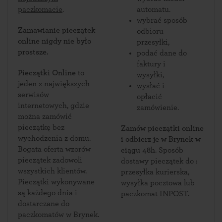
paczkomacie
.
automatu.
wybrać sposób
Zamawianie pieczątek
odbioru
online nigdy nie było
przesyłki,
prostsze.
podać dane do
faktury i
Pieczątki Online
to
wysyłki,
jeden z największych
wysłać i
serwisów
opłacić
internetowych, gdzie
zamówienie.
można zamówić
pieczątkę bez
Zamów pieczątki online
wychodzenia z domu.
i odbierz je w Brynek w
Bogata oferta wzorów
ciągu 48h
. Sposób
pieczątek zadowoli
dostawy pieczątek do :
wszystkich klientów.
przesyłka kurierska,
Pieczątki wykonywane
wysyłka pocztowa lub
są każdego dnia i
paczkomat INPOST.
dostarczane do
paczkomatów w Brynek.