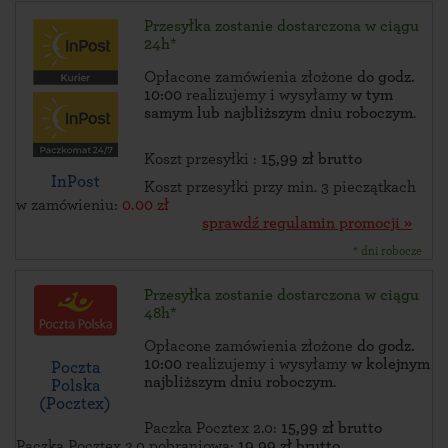
Przesyłka zostanie dostarczona w ciągu
24h*
Opłacone zamówienia złożone
do godz.
10:00
realizujemy i wysyłamy
w tym
samym lub najbliższym dniu roboczym
.
Koszt przesyłki :
15,99 zł brutto
InPost
Koszt przesyłki przy min. 3 pieczątkach
w zamówieniu:
0.00 zł
sprawdź regulamin promocji »
* dni robocze
Przesyłka zostanie dostarczona w ciągu
48h*
Opłacone zamówienia złożone
do godz.
10:00
realizujemy i wysyłamy
w kolejnym
Poczta
najbliższym dniu roboczym
.
Polska
(Pocztex)
Paczka Pocztex 2.0:
15,99 zł brutto
Paczka Pocztex 2.0 pobraniowa:
19,99 zł brutto