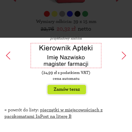
Wymiary odbicia: 39 x 15 mm
22,76
20,32 zł
netto
przykładowy szablon
(
24,99
zł z podatkiem VAT)
cena automatu
Zamów teraz
« powrót do listy:
pieczątki w miejscowościach z
paczkomatami InPost na literę B