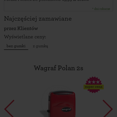
* dni robocze
Najczęściej zamawiane
przez
Klientów
Wyświetlane ceny:
bez gumki
z gumką
Wagraf Polan 2s
super cena