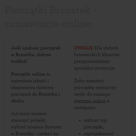
Pieczątki Brzostek -
zamawianie online:
Jeśli szukasz pieczątek
UWAGA!
Dla stałych
w Brzostku, dobrze
brzosteckich klientów
trafiłeś!
przygotowaliśmy
specjalne promocje.
Pieczątki online
to
najwyższa jakość i
Żeby zamówić
ekspresowa dostawa
pieczątkę wystarczy
pieczątek
do Brzostka i
wejść do naszego
okolic
.
systemu online
a
następnie:
Już teraz możesz
stworzyć projekt,
wybrać typ
wybrać miejsce dostawy
pieczątki,
w Brzostku - czekać na
zaprojektować