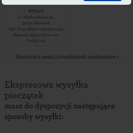
BTK01N
ul. Mysłowskiego 5a
,
39-230
Brzostek
,
24/7 Przy sklepie ogrodniczym
Płatność apką InPost oraz
PayByLink
Skorzystaj z mapki i wyszukiwarki paczkomatów »
Ekspresowa wysyłka
pieczątek
masz do dyspozycji następujące
sposoby wysyłki: