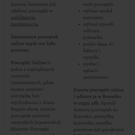
kuriera, listonosza lub
wzór pieczątki.
odebrać pieczątki w
wybrać model
najbliższym
automatu.
paczkomacie
.
wybrać sposób
odbioru
Zamawianie pieczątek
przesyłki,
online nigdy nie było
podać dane do
prostsze.
faktury i
wysyłki,
Pieczątki Online
to
wysłać i
jeden z największych
opłacić
serwisów
zamówienie.
internetowych, gdzie
można zamówić
Zamów pieczątki online
pieczątkę bez
i odbierz je w Brzostku
wychodzenia z domu.
w ciągu 48h
. Sposób
Bogata oferta wzorów
dostawy pieczątek do
pieczątek zadowoli
Brzostka: przesyłka
wszystkich brzosteckich
kurierska, wysyłka
klientów. Pieczątki
pocztowa lub paczkomat