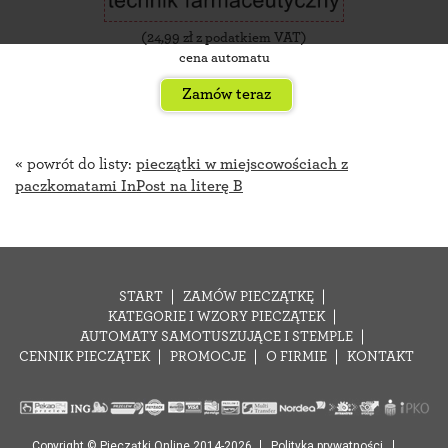
(
24,99
zł z podatkiem VAT)
cena automatu
Zamów teraz
« powrót do listy:
pieczątki w miejscowościach z
paczkomatami InPost na literę B
START
ZAMÓW PIECZĄTKĘ
KATEGORIE I WZORY PIECZĄTEK
AUTOMATY SAMOTUSZUJĄCE I STEMPLE
CENNIK PIECZĄTEK
PROMOCJE
O FIRMIE
KONTAKT
Copyright © Pieczątki Online 2014-2026
Polityka prywatności