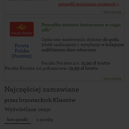
sprawdź regulamin promocji »
* dni robocze
Przesyłka zostanie dostarczona w ciągu
48h*
Opłacone zamówienia złożone
do godz.
10:00
realizujemy i wysyłamy
w kolejnym
Poczta
najbliższym dniu roboczym
.
Polska
(Pocztex)
Paczka Pocztex 2.0:
15,99 zł brutto
Paczka Pocztex 2.0 pobraniowa:
19,99 zł brutto
* dni robocze
Najczęściej zamawiane
przez
brzosteckich Klientów
Wyświetlane ceny:
bez gumki
z gumką