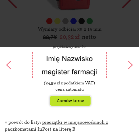
Wymiary odbicia: 39 x 15 mm
22,76
20,32 zł
netto
przykładowy szablon
(
24,99
zł z podatkiem VAT)
cena automatu
Zamów teraz
« powrót do listy:
pieczątki w miejscowościach z
paczkomatami InPost na literę B