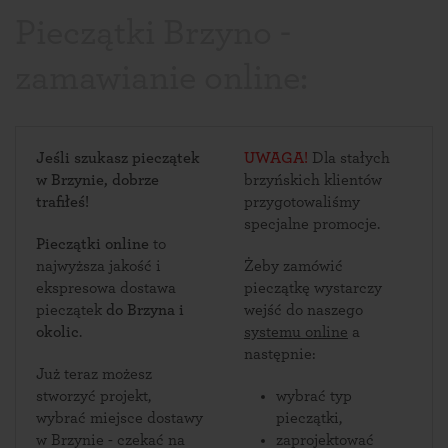
Pieczątki Brzyno -
zamawianie online:
Jeśli szukasz pieczątek
UWAGA!
Dla stałych
w Brzynie, dobrze
brzyńskich klientów
trafiłeś!
przygotowaliśmy
specjalne promocje.
Pieczątki online
to
najwyższa jakość i
Żeby zamówić
ekspresowa dostawa
pieczątkę wystarczy
pieczątek
do Brzyna i
wejść do naszego
okolic
.
systemu online
a
następnie:
Już teraz możesz
stworzyć projekt,
wybrać typ
wybrać miejsce dostawy
pieczątki,
w Brzynie - czekać na
zaprojektować