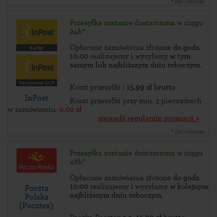
* dni robocze
Przesyłka zostanie dostarczona w ciągu
24h*
Opłacone zamówienia złożone
do godz.
10:00
realizujemy i wysyłamy
w tym
samym lub najbliższym dniu roboczym
.
Koszt przesyłki :
15,99 zł brutto
InPost
Koszt przesyłki przy min. 3 pieczątkach
w zamówieniu:
0.00 zł
sprawdź regulamin promocji »
* dni robocze
Przesyłka zostanie dostarczona w ciągu
48h*
Opłacone zamówienia złożone
do godz.
10:00
realizujemy i wysyłamy
w kolejnym
Poczta
najbliższym dniu roboczym
.
Polska
(Pocztex)