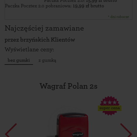
Paczka Pocztex 2.0:
15,99 zł brutto
Paczka Pocztex 2.0 pobraniowa:
19,99 zł brutto
* dni robocze
Najczęściej zamawiane
przez
brzyńskich Klientów
Wyświetlane ceny:
bez gumki
z gumką
Wagraf Polan 2s
super cena