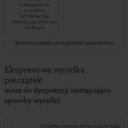
ul. Boszkowska 15
,
64-234
Bucz
,
24/7 Market Dino
Płatność apką InPost oraz
PayByLink
Skorzystaj z mapki i wyszukiwarki paczkomatów »
Ekspresowa wysyłka
pieczątek
masz do dyspozycji następujące
sposoby wysyłki:
Przesyłka zostanie dostarczona w ciągu