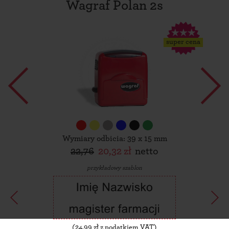
Wagraf Polan 2s
super cena
Wymiary odbicia: 39 x 15 mm
22,76
20,32 zł
netto
przykładowy szablon
(
24,99
zł z podatkiem VAT)