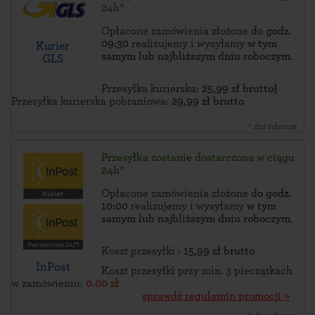
24h*
Opłacone zamówienia złożone
do godz.
09:30
realizujemy i wysyłamy
w tym
Kurier
samym lub najbliższym dniu roboczym
.
GLS
Przesyłka kurierska:
25,99 zł brutto}
Przesyłka kurierska pobraniowa:
29,99 zł brutto
* dni robocze
Przesyłka zostanie dostarczona w ciągu
24h*
Opłacone zamówienia złożone
do godz.
10:00
realizujemy i wysyłamy
w tym
samym lub najbliższym dniu roboczym
.
Koszt przesyłki :
15,99 zł brutto
InPost
Koszt przesyłki przy min. 3 pieczątkach
w zamówieniu:
0.00 zł
sprawdź regulamin promocji »