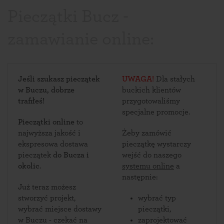
Pieczątki Bucz -
zamawianie online:
Jeśli szukasz pieczątek
UWAGA!
Dla stałych
w Buczu, dobrze
buckich klientów
trafiłeś!
przygotowaliśmy
specjalne promocje.
Pieczątki online
to
najwyższa jakość i
Żeby zamówić
ekspresowa dostawa
pieczątkę wystarczy
pieczątek
do Bucza i
wejść do naszego
okolic
.
systemu online
a
następnie:
Już teraz możesz
stworzyć projekt,
wybrać typ
wybrać miejsce dostawy
pieczątki,
w Buczu - czekać na
zaprojektować