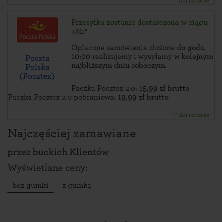
* dni robocze
Przesyłka zostanie dostarczona w ciągu
48h*
Opłacone zamówienia złożone
do godz.
10:00
realizujemy i wysyłamy
w kolejnym
Poczta
najbliższym dniu roboczym
.
Polska
(Pocztex)
Paczka Pocztex 2.0:
15,99 zł brutto
Paczka Pocztex 2.0 pobraniowa:
19,99 zł brutto
* dni robocze
Najczęściej zamawiane
przez
buckich Klientów
Wyświetlane ceny:
bez gumki
z gumką